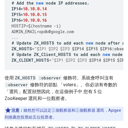
#
Add
the
new
node
IP
addresses
.
IP14
=
10.10.0.14
IP15
=
10.10.0.15
IP16
=
10.10.0.16
HOSTIP
=
$
(
hostname
-
i
)
ADMIN_EMAIL
=
opdk
@
google
.
com
...
#
Update
ZK_HOSTS
to
add
each
new
node
after
an
ZK_HOSTS
=
"$IP1 $IP2 $IP3 
$IP14 $IP15 $IP16:obser
#
Update
ZK_Client_HOSTS
to
add
each
new
node
a
ZK_CLIENT_HOSTS
=
"$IP1 $IP2 $IP3 
$IP14 $IP15 $IP1
使用
ZK_HOSTS
:observer
修飾符。系統會呼叫沒有
:observer
修飾符的節點 「voters」。你必須有奇數的
「選民」配置狀態因此，在這個例子中 您有 5 位
ZooKeeper 選民和一位觀察者。
注意：
雖然您可以設定三個觀察器和三個觀察器 選民，Apigee
則推薦您投票給五位投票者。