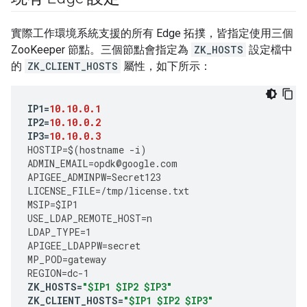
實際工作環境系統支援的所有 Edge 拓撲，皆指定使用三個
ZooKeeper 節點。三個節點會指定為
ZK_HOSTS
設定檔中
的
ZK_CLIENT_HOSTS
屬性，如下所示：
IP1
=
10.10.0.1
IP2
=
10.10.0.2
IP3
=
10.10.0.3
HOSTIP
=
$
(
hostname
-
i
)
ADMIN_EMAIL
=
opdk
@
google
.
com
APIGEE_ADMINPW
=
Secret123
LICENSE_FILE
=
/tmp/license.txt
MSIP
=
$IP1
USE_LDAP_REMOTE_HOST
=
n
LDAP_TYPE
=
1
APIGEE_LDAPPW
=
secret
MP_POD
=
gateway
REGION
=
dc
-
1
ZK_HOSTS
=
"$IP1 $IP2 $IP3"
ZK_CLIENT_HOSTS
=
"$IP1 $IP2 $IP3"