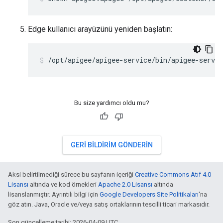
Edge kullanıcı arayüzünü yeniden başlatın:
/opt/apigee/apigee-service/bin/apigee-servic
Bu size yardımcı oldu mu?
GERI BILDIRIM GÖNDERIN
Aksi belirtilmediği sürece bu sayfanın içeriği
Creative Commons Atıf 4.0
Lisansı
altında ve kod örnekleri
Apache 2.0 Lisansı
altında
lisanslanmıştır. Ayrıntılı bilgi için
Google Developers Site Politikaları
'na
göz atın. Java, Oracle ve/veya satış ortaklarının tescilli ticari markasıdır.
Son güncelleme tarihi: 2026-04-09 UTC.