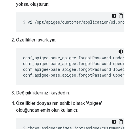
yoksa, oluşturun:
vi /opt/apigee/customer/application/ui.prop
Özellikleri ayarlayın:
conf_apigee-base_apigee.forgotPassword.undersc
conf_apigee-base_apigee.forgotPassword.special
conf_apigee-base_apigee.forgotPassword.lowecas
conf_apigee-base_apigee.forgotPassword.upperc
Değişikliklerinizi kaydedin.
Özellikler dosyasının sahibi olarak 'Apigee'
olduğundan emin olun kullanıcı:
chown apigee:apigee /opt/apigee/customer/ap