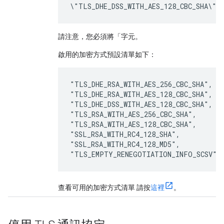
\"TLS_DHE_DSS_WITH_AES_128_CBC_SHA\"]
請注意，您必須將「字元。
啟用的加密方式預設清單如下：
"TLS_DHE_RSA_WITH_AES_256_CBC_SHA",

"TLS_DHE_RSA_WITH_AES_128_CBC_SHA",

"TLS_DHE_DSS_WITH_AES_128_CBC_SHA",

"TLS_RSA_WITH_AES_256_CBC_SHA",

"TLS_RSA_WITH_AES_128_CBC_SHA",

"SSL_RSA_WITH_RC4_128_SHA",

"SSL_RSA_WITH_RC4_128_MD5",

"TLS_EMPTY_RENEGOTIATION_INFO_SCSV"
查看可用的加密方式清單 請按
這裡
。