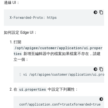
邊緣 UI：
X-Forwarded-Proto: https
如何設定 Edge UI：
打開
/opt/apigee/customer/application/ui.proper
ties
新增至編輯器中的檔案如果檔案不存在，請建
立一個：
vi /opt/apigee/customer/application/ui.prop
在
ui.properties
中設定下列屬性：
conf/application.conf+trustxforwarded=true