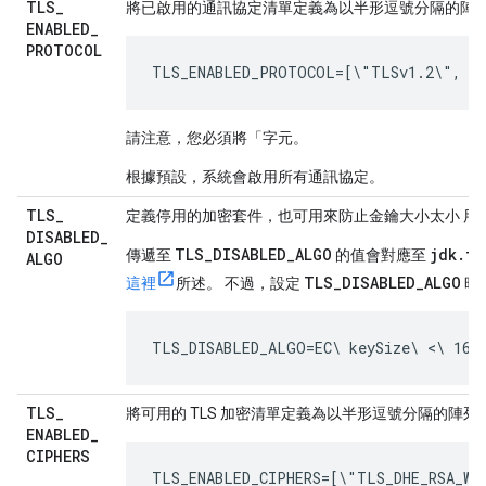
TLS
_
將已啟用的通訊協定清單定義為以半形逗號分隔的陣
ENABLED
_
PROTOCOL
TLS_ENABLED_PROTOCOL=[\"TLSv1.2\", \
請注意，您必須將「字元。
根據預設，系統會啟用所有通訊協定。
TLS
_
定義停用的加密套件，也可用來防止金鑰大小太小 用於
DISABLED
_
TLS_DISABLED_ALGO
jdk.tl
傳遞至
的值會對應至
ALGO
TLS_DISABLED_ALGO
這裡
所述。 不過，設定
時
TLS_DISABLED_ALGO=EC\ keySize\ <\ 160,
TLS
_
將可用的 TLS 加密清單定義為以半形逗號分隔的陣列
ENABLED
_
CIPHERS
TLS_ENABLED_CIPHERS=[\"TLS_DHE_RSA_WIT