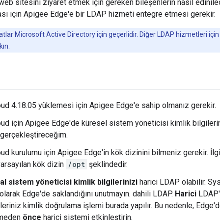
web sitesini ziyaret etmek için gereken bileşenlerin nasıl edinile
sı için Apigee Edge'e bir LDAP hizmeti entegre etmesi gerekir.
tlar Microsoft Active Directory için geçerlidir. Diğer LDAP hizmetleri içi
ın.
oud 4.18.05 yüklemesi için Apigee Edge'e sahip olmanız gerekir.
oud için Apigee Edge'de küresel sistem yöneticisi kimlik bilgileri
gerçekleştireceğim.
ud kurulumu için Apigee Edge'in kök dizinini bilmeniz gerekir. İlgil
varsayılan kök dizin
/opt
şeklindedir.
l sistem yöneticisi kimlik bilgilerinizi
harici LDAP olabilir. Sys
 olarak Edge'de saklandığını unutmayın. dahili LDAP.
Harici
LDAP'y
ileriniz kimlik doğrulama işlemi burada yapılır. Bu nedenle, Edge'
irmeden
önce
harici sistemi etkinleştirin.