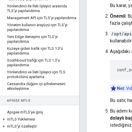
Bu karar, y
Yönlendirici ile İleti İşleyici arasında
TLS'yi yapılandırma
Önemli
: B
Management API için TLS'yi yapılandırma
fazla çalış
Yönetim kullanıcı arayüzü için TLS'yi
yapılandırma
/opt/api
Yeni Edge deneyimi için TLS'yi
kullanabili
yapılandırma
Kuzeye giden trafik için TLS 1
.
3'ü
Aşağıdaki s
yapılandırma
Southboud trafiği için TLS 1
.
3'ü
yapılandırma
conf_s
Yönlendirici ve İleti İşleyici için TLS
protokolünü ayarlama
Cassandra düğüm içi şifrelemesini
Not:
Vid
etkinleştirme
Bu satır, h
APIGEE M
TLS
Bu adımı ko
Apigee m
TLS'ye giriş
dolaylı ba
m
TLS Yüklemesi
istediğini
m
TLS'yi özelleştir