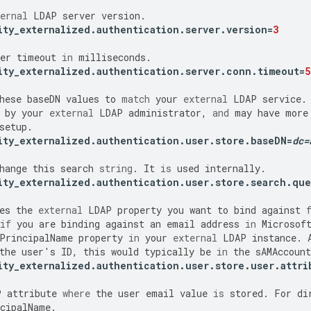
ernal
LDAP
server
version
.
ity_externalized
.
authentication
.
server
.
version
=
3
er
timeout
in
milliseconds
.
ity_externalized
.
authentication
.
server
.
conn
.
timeout
=
5
hese
baseDN
values
to
match
your
external
LDAP
service
.
by
your
external
LDAP
administrator
,
and
may
have
more
setup
.
ity_externalized
.
authentication
.
user
.
store
.
baseDN
=
dc
=
hange
this
search
string
.
It
is
used
internally
.
ity_externalized
.
authentication
.
user
.
store
.
search
.
que
es
the
external
LDAP
property
you
want
to
bind
against
if
you
are
binding
against
an
email
address
in
Microsof
PrincipalName
property
in
your
external
LDAP
instance
.
the
user
'
s
ID
,
this
would
typically
be
in
the
sAMAccoun
ity_externalized
.
authentication
.
user
.
store
.
user
.
attri
P
attribute
where
the
user
email
value
is
stored
.
For
di
cipalName
.