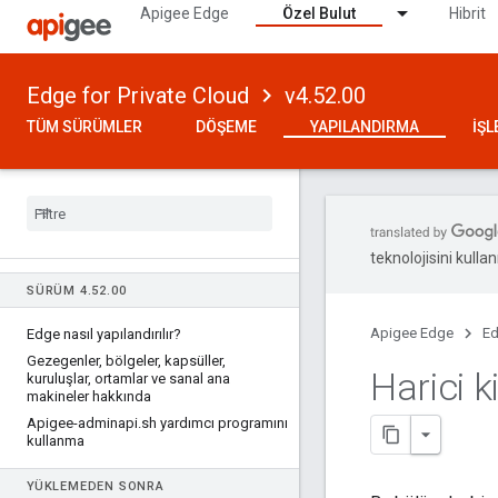
Apigee Edge
Özel Bulut
Hibrit
Edge for Private Cloud
v4.52.00
TÜM SÜRÜMLER
DÖŞEME
YAPILANDIRMA
İŞ
teknolojisini kullan
SÜRÜM 4
.
52
.
00
Apigee Edge
Ed
Edge nasıl yapılandırılır?
Gezegenler
,
bölgeler
,
kapsüller
,
Harici k
kuruluşlar
,
ortamlar ve sanal ana
makineler hakkında
Apigee-adminapi
.
sh yardımcı programını
kullanma
YÜKLEMEDEN SONRA