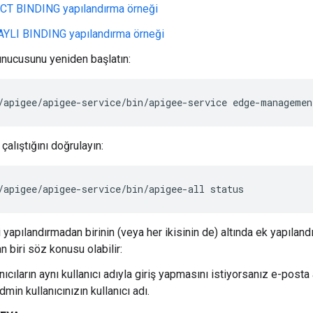
CT BINDING yapılandırma örneği
YLI BINDING yapılandırma örneği
nucusunu yeniden başlatın:
/apigee/apigee-service/bin/apigee-service edge-managemen
alıştığını doğrulayın:
/apigee/apigee-service/bin/apigee-all status
ki yapılandırmadan birinin (veya her ikisinin de) altında ek yapıla
 biri söz konusu olabilir:
nıcıların aynı kullanıcı adıyla giriş yapmasını istiyorsanız e-post
min kullanıcınızın kullanıcı adı.