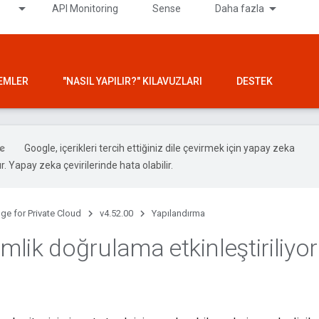
API Monitoring
Sense
Daha fazla
LEMLER
"NASIL YAPILIR?" KILAVUZLARI
DESTEK
Google, içerikleri tercih ettiğiniz dile çevirmek için yapay zeka
ır. Yapay zeka çevirilerinde hata olabilir.
ge for Private Cloud
v4.52.00
Yapılandırma
imlik doğrulama etkinleştiriliyor