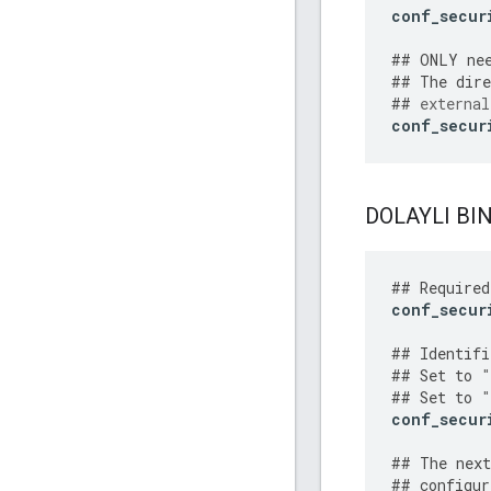
conf_secur
##
ONLY
ne
##
The
dire
##
external
conf_secur
DOLAYLI BIN
##
Required
conf_secur
##
Identifi
##
Set
to
"
##
Set
to
"
conf_secur
##
The
next
##
configur