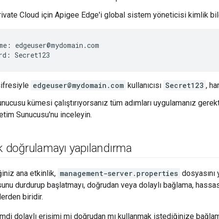
ivate Cloud için Apigee Edge'i global sistem yöneticisi kimlik bilg
me: edgeuser@mydomain.com

rd: Secret123
şifresiyle
edgeuser@mydomain.com
kullanıcısı
Secret123
, ha
nucusu kümesi çalıştırıyorsanız tüm adımları uygulamanız gerekt
netim Sunucusu'nu inceleyin.
ik doğrulamayı yapılandırma
iniz ana etkinlik,
management-server.properties
dosyasını y
nu durdurup başlatmayı, doğrudan veya dolaylı bağlama, hassas k
lerden biridir.
imdi dolaylı erişimi mi doğrudan mı kullanmak istediğinize bağla