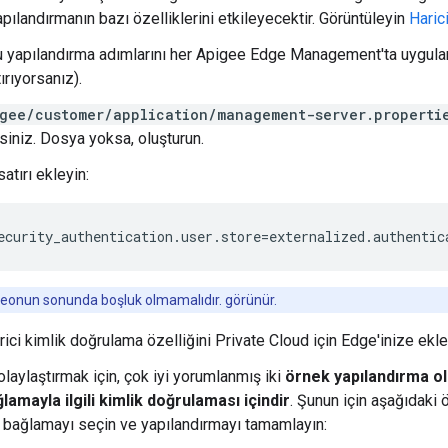
apılandırmanın bazı özelliklerini etkileyecektir. Görüntüleyin
Haric
u yapılandırma adımlarını her Apigee Edge Management'ta uygula
tırıyorsanız).
gee/customer/application/management-server.properti
rsiniz. Dosya yoksa, oluşturun.
atırı ekleyin:
ecurity_authentication.user.store=externalized.authentic
eonun sonunda boşluk olmamalıdır. görünür.
arici kimlik doğrulama özelliğini Private Cloud için Edge'inize ekl
laylaştırmak için, çok iyi yorumlanmış iki
örnek yapılandırma ol
ğlamayla ilgili kimlik doğrulaması içindir
. Şunun için aşağıdaki 
z bağlamayı seçin ve yapılandırmayı tamamlayın: