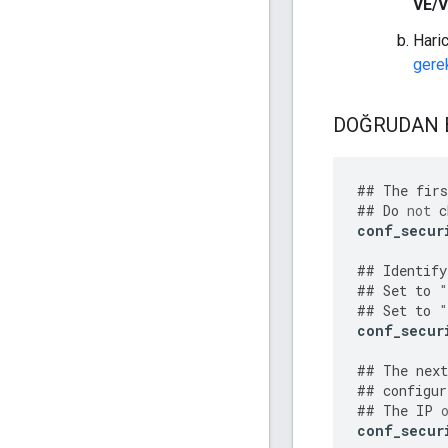
VE/
Haric
gerek
DOĞRUDAN BA
##
The
firs
##
Do
not
c
conf_secur
##
Identify
##
Set
to
"
##
Set
to
"
conf_secur
##
The
next
##
configur
##
The
IP
conf_secur