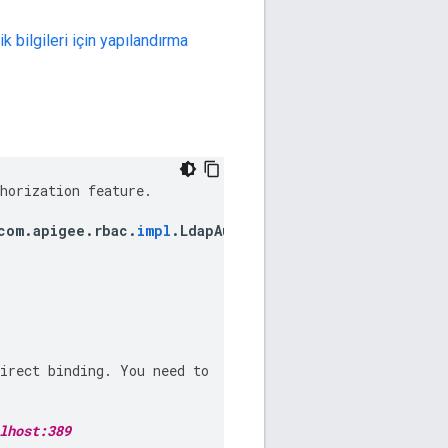
k bilgileri için yapılandırma
horization
feature
.
com
.
apigee
.
rbac
.
impl
.
LdapAuthenticatorImpl
irect
binding
.
You
need
to
lhost:389