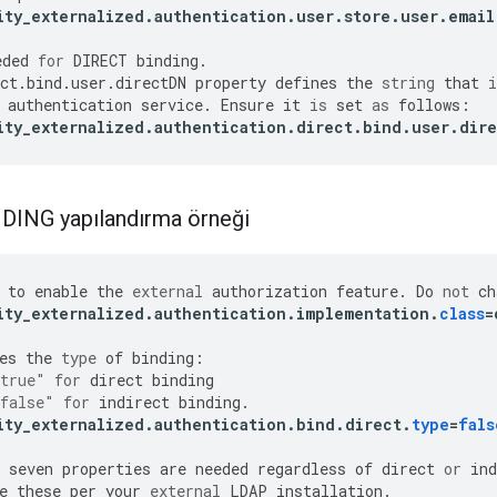
ity_externalized
.
authentication
.
user
.
store
.
user
.
email
eded
for
DIRECT
binding
.
ct
.
bind
.
user
.
directDN
property
defines
the
string
that
i
authentication
service
.
Ensure
it
is
set
as
follows
:
ity_externalized
.
authentication
.
direct
.
bind
.
user
.
dir
DING yapılandırma örneği
to
enable
the
external
authorization
feature
.
Do
not
ch
ity_externalized
.
authentication
.
implementation
.
class
=
es
the
type
of
binding
:
true"
for
direct
binding
false"
for
indirect
binding
.
ity_externalized
.
authentication
.
bind
.
direct
.
type
=
fals
seven
properties
are
needed
regardless
of
direct
or
ind
e
these
per
your
external
LDAP
installation
.