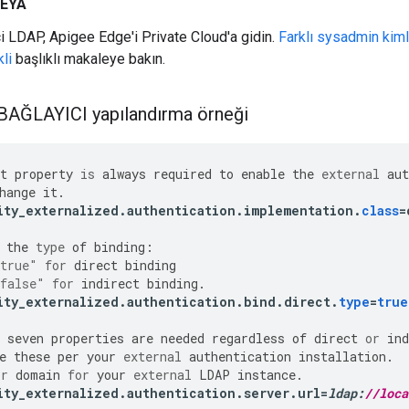
VEYA
i LDAP, Apigee Edge'i Private Cloud'a gidin.
Farklı sysadmin kimli
li
başlıklı makaleye bakın.
ĞLAYICI yapılandırma örneği
t
property
is
always
required
to
enable
the
external
aut
hange
it
.
ity_externalized
.
authentication
.
implementation
.
class
=
the
type
of
binding
:
true"
for
direct
binding
false"
for
indirect
binding
.
ity_externalized
.
authentication
.
bind
.
direct
.
type
=
true
seven
properties
are
needed
regardless
of
direct
or
ind
e
these
per
your
external
authentication
installation
.
or
domain
for
your
external
LDAP
instance
.
ity_externalized
.
authentication
.
server
.
url
=
ldap
:
//loca