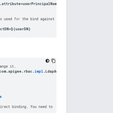
.
attribute
=
userPrincipalName
s
used
for
the
bind
against
the
ectDN
=
$
{
userDN
}
ange
it
.
com
.
apigee
.
rbac
.
impl
.
LdapAuthenticatorImpl
e
irect
binding
.
You
need
to