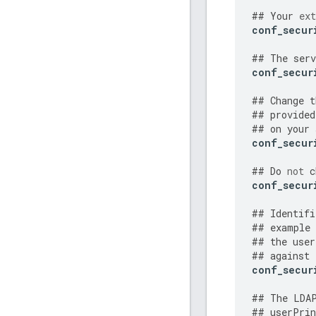
##
Your
ext
conf_secur
##
The
serv
conf_secur
##
Change
t
##
provided
##
on
your
conf_secur
##
Do
not
c
conf_secur
##
Identifi
##
example
##
the
user
##
against
conf_secur
##
The
LDA
##
userPrin