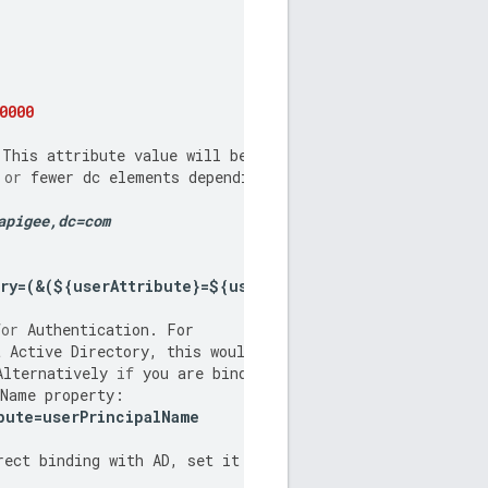
0000
This
attribute
value
will
be
or
fewer
dc
elements
depending
apigee
,
dc
=
com
ry
=(&(
$
{
userAttribute
}=
$
{
userId
}))
for
Authentication
.
For
t
Active
Directory
,
this
would
be
Alternatively
if
you
are
binding
tName
property
:
bute
=
userPrincipalName
rect
binding
with
AD
,
set
it
to