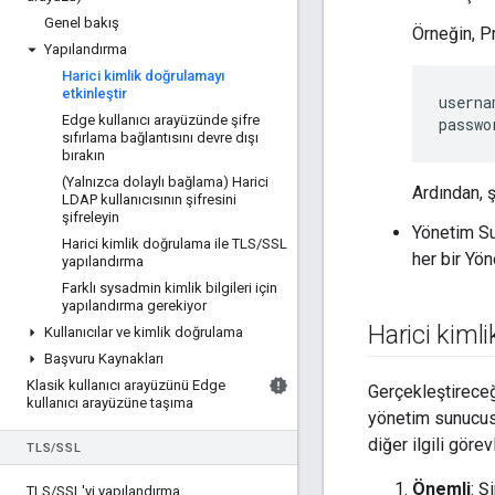
Genel bakış
Örneğin, Pr
Yapılandırma
Harici kimlik doğrulamayı
etkinleştir
userna
Edge kullanıcı arayüzünde şifre
passwo
sıfırlama bağlantısını devre dışı
bırakın
(Yalnızca dolaylı bağlama) Harici
Ardından, 
LDAP kullanıcısının şifresini
şifreleyin
Yönetim Su
Harici kimlik doğrulama ile TLS
/
SSL
her bir Yö
yapılandırma
Farklı sysadmin kimlik bilgileri için
yapılandırma gerekiyor
Harici kiml
Kullanıcılar ve kimlik doğrulama
Başvuru Kaynakları
Klasik kullanıcı arayüzünü Edge
Gerçekleştireceğ
kullanıcı arayüzüne taşıma
yönetim sunucusu
diğer ilgili görev
TLS
/
SSL
Önemli
: Ş
TLS
/
SSL'yi yapılandırma