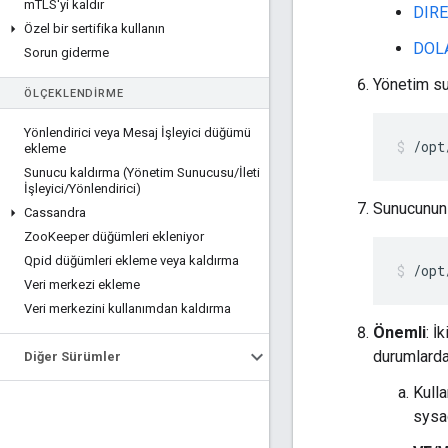
m
TLS'yi kaldır
DIRE
Özel bir sertifika kullanın
DOLA
Sorun giderme
Yönetim su
ÖLÇEKLENDIRME
Yönlendirici veya Mesaj İşleyici düğümü
/opt
ekleme
Sunucu kaldırma (Yönetim Sunucusu
/
İleti
İşleyici
/
Yönlendirici)
Sunucunun ç
Cassandra
Zoo
Keeper düğümleri ekleniyor
Qpid düğümleri ekleme veya kaldırma
/opt
Veri merkezi ekleme
Veri merkezini kullanımdan kaldırma
Önemli
: İ
durumlardan
Diğer Sürümler
Kulla
sysad