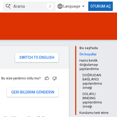
/
OTURUM AÇ
Bu sayfada
Ön koşullar
Harici kimlik
doğrulamayı
yapılandırma
DOĞRUDAN
Bu size yardımcı oldu mu?
BAĞLAYICI
yapılandırma
örneği
GERI BILDIRIM GÖNDERIN
DOLAYLI
BINDING
yapılandırma
örneği
Kurulumu test etme