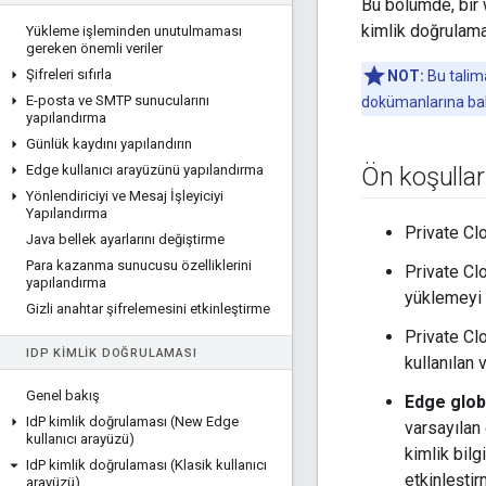
Bu bölümde, bir 
kimlik doğrulama
Yükleme işleminden unutulmaması
gereken önemli veriler
Şifreleri sıfırla
NOT:
Bu talima
E-posta ve SMTP sunucularını
dokümanlarına bak
yapılandırma
Günlük kaydını yapılandırın
Edge kullanıcı arayüzünü yapılandırma
Ön koşullar
Yönlendiriciyi ve Mesaj İşleyiciyi
Yapılandırma
Private Cl
Java bellek ayarlarını değiştirme
Para kazanma sunucusu özelliklerini
Private Cl
yapılandırma
yüklemeyi 
Gizli anahtar şifrelemesini etkinleştirme
Private Clo
ID
P KIMLIK DOĞRULAMASI
kullanılan 
Genel bakış
Edge globa
Id
P kimlik doğrulaması (New Edge
varsayılan
kullanıcı arayüzü)
kimlik bilg
Id
P kimlik doğrulaması (Klasik kullanıcı
etkinleşt
arayüzü)