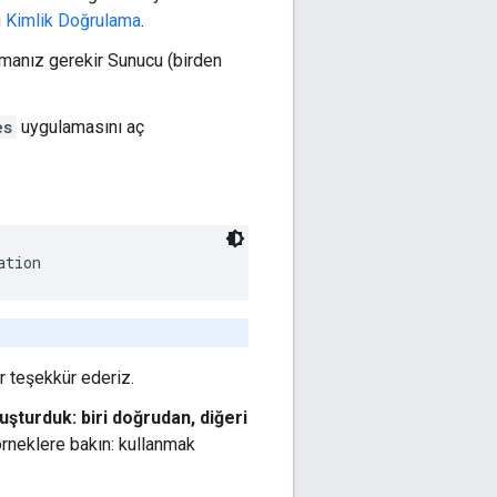
i Kimlik Doğrulama
.
manız gerekir Sunucu (birden
es
uygulamasını aç
ation
er teşekkür ederiz.
uşturduk: biri doğrudan, diğeri
örneklere bakın: kullanmak