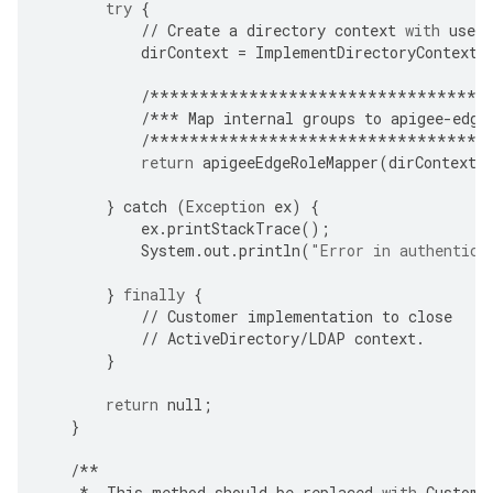
try
{
//
Create
a
directory
context
with
user
dirContext
=
ImplementDirectoryContextC
/**********************************
/***
Map
internal
groups
to
apigee
-
edge
/**********************************
return
apigeeEdgeRoleMapper
(
dirContext
,
}
catch
(
Exception
ex
)
{
ex
.
printStackTrace
();
System
.
out
.
println
(
"Error in authentica
}
finally
{
//
Customer
implementation
to
close
//
ActiveDirectory
/
LDAP
context
.
}
return
null
;
}
/**
*
This
method
should
be
replaced
with
Custome