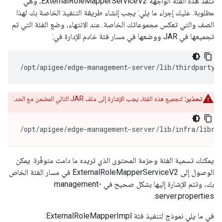
تنفِّذ هذه الفئة الواجهة ExternalRoleMapperServiceV2، وهي
مطلوبة. عليك إجراء ما يلي: يجب إنشاء طريقة التنفيذ الخاصة بك لهذا
الصف والتي تعكس مجموعاتك الخاصة. عند الانتهاء، وضع الفئة التي تم
تجميعها في JAR ووضعها في مسار فئة خادم الإدارة في:
/opt/apigee/edge-management-server/lib/thirdparty/
تحذير:
لتجميع هذه الفئة، يجب الإشارة إلى ملف JAR التالي المضمن مع الحد:
/opt/apigee/edge-management-server/lib/infra/libra
يمكنك تسمية الفئة وحزمة المحتوى الذي تريده ما دامت متوفّرة. يمكن
الوصول إلى ExternalRoleMapperServiceV2 في مسار الفئة الخاص
بك، وتتم الإشارة إليها بشكل صحيح في management-
server.properties.
في ما يلي نموذج لتنفيذ فئة ExternalRoleMapperImpl: