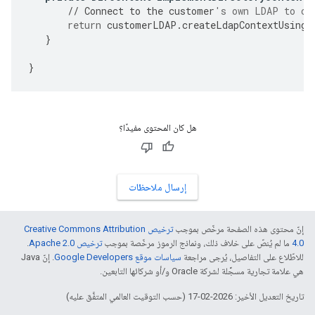
//
Connect
to
the
customer
's own LDAP to cr
return
customerLDAP
.
createLdapContextUsingC
}
}
هل كان المحتوى مفيدًا؟
إرسال ملاحظات
إنّ محتوى هذه الصفحة مرخّص بموجب
ترخيص Creative Commons Attribution
4.0‏
ما لم يُنصّ على خلاف ذلك، ونماذج الرموز مرخّصة بموجب
ترخيص Apache 2.0‏
.
للاطّلاع على التفاصيل، يُرجى مراجعة
سياسات موقع Google Developers‏
. إنّ Java
هي علامة تجارية مسجَّلة لشركة Oracle و/أو شركائها التابعين.
تاريخ التعديل الأخير: 2026-02-17 (حسب التوقيت العالمي المتفَّق عليه)