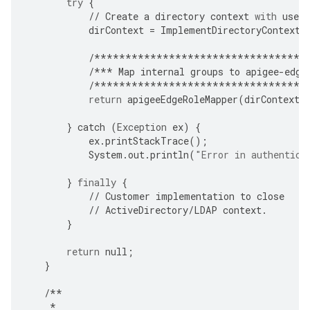
try
{
//
Create
a
directory
context
with
user
dirContext
=
ImplementDirectoryContextC
/**********************************
/***
Map
internal
groups
to
apigee
-
edge
/**********************************
return
apigeeEdgeRoleMapper
(
dirContext
,
}
catch
(
Exception
ex
)
{
ex
.
printStackTrace
();
System
.
out
.
println
(
"Error in authentica
}
finally
{
//
Customer
implementation
to
close
//
ActiveDirectory
/
LDAP
context
.
}
return
null
;
}
/**
*