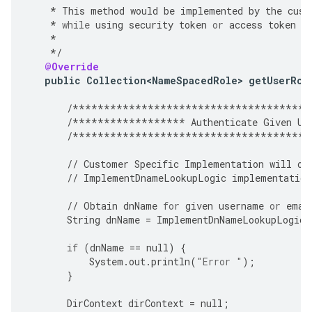
*
This
method
would
be
implemented
by
the
cust
*
while
using
security
token
or
access
token
a
*
*/
@Override
public
Collection<NameSpacedRole>
getUserRol
/**************************************
/******************
Authenticate
Given
Us
/**************************************
//
Customer
Specific
Implementation
will
ov
//
ImplementDnameLookupLogic
implementation
//
Obtain
dnName
for
given
username
or
emai
String
dnName
=
ImplementDnNameLookupLogic
(
if
(
dnName
==
null
)
{
System
.
out
.
println
(
"Error "
);
}
DirContext
dirContext
=
null
;