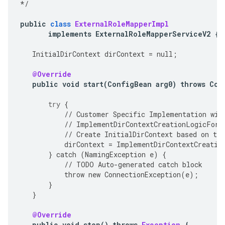
*/
public
class
ExternalRoleMapperImpl
implements
ExternalRoleMapperServiceV2
{
InitialDirContext
dirContext
=
null
;
@Override
public
void
start
(
ConfigBean
arg0
)
throws
Con
try
{
//
Customer
Specific
Implementation
wil
//
ImplementDirContextCreationLogicForS
//
Create
InitialDirContext
based
on
the
dirContext
=
ImplementDirContextCreatio
}
catch
(
NamingException
e
)
{
//
TODO
Auto
-
generated
catch
block
throw
new
ConnectionException
(
e
);
}
}
@Override
public
void
stop
()
throws
Exception
{