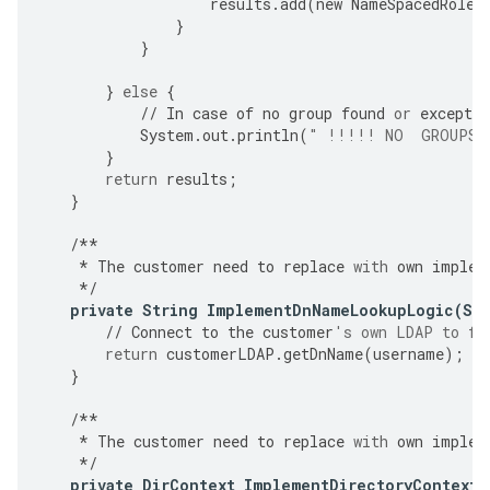
results
.
add
(
new
NameSpacedRole
(
}
}
}
else
{
//
In
case
of
no
group
found
or
exceptio
System
.
out
.
println
(
" !!!!! NO  GROUPS 
}
return
results
;
}
/**
*
The
customer
need
to
replace
with
own
implem
*/
private
String
ImplementDnNameLookupLogic
(
St
//
Connect
to
the
customer
's own LDAP to fe
return
customerLDAP
.
getDnName
(
username
);
}
/**
*
The
customer
need
to
replace
with
own
implem
*/
private
DirContext
ImplementDirectoryContextC