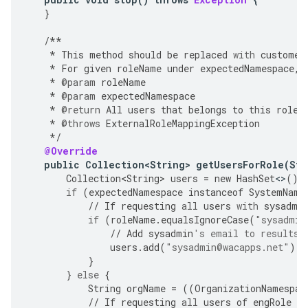
}
/**
*
This
method
should
be
replaced
with
customer
*
For
given
roleName
under
expectedNamespace
,
*
@param
roleName
*
@param
expectedNamespace
*
@return
All
users
that
belongs
to
this
role
.
*
@throws
ExternalRoleMappingException
*/
@Override
public
Collection<String>
getUsersForRole
(
Str
Collection<String>
users
=
new
HashSet
<>
();
if
(
expectedNamespace
instanceof
SystemName
//
If
requesting
all
users
with
sysadmi
if
(
roleName
.
equalsIgnoreCase
(
"sysadmin
//
Add
sysadmin
's email to results
users
.
add
(
"sysadmin@wacapps.net"
);
}
}
else
{
String
orgName
=
((
OrganizationNamespac
//
If
requesting
all
users
of
engRole
in