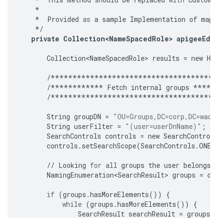
*
*
Provided
as
a
sample
Implementation
of
mapp
*/
private
Collection<NameSpacedRole>
apigeeEdg
Collection<NameSpacedRole>
results
=
new
Ha
/**************************************
/************
Fetch
internal
groups
*****
/**************************************
String
groupDN
=
"OU=Groups,DC=corp,DC=waca
String
userFilter
=
"(user=userDnName)"
;
SearchControls
controls
=
new
SearchControls
controls
.
setSearchScope
(
SearchControls
.
ONEL
//
Looking
for
all
groups
the
user
belongs
NamingEnumeration<SearchResult>
groups
=
di
if
(
groups
.
hasMoreElements
())
{
while
(
groups
.
hasMoreElements
())
{
SearchResult
searchResult
=
groups
.