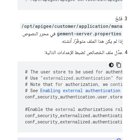
فَتْحْ
/opt/apigee/customer/application/mana
gement-server.properties
في محرر النصوص.
إذا لم يكن هذا الملف متوفّرًا، أنشئه.
عدِّل ملف الخصائص لضبط الإعدادات التالية:
#
The
user
store
to
be
used
for
authenticatio
#
Use
"externalized.authentication"
for
LDAP
#
Note
that
for
authorization
,
we
continue
to
#
See
Enabling
external
authentication
more
o
conf_security_authentication
.
user
.
store
=
exter
#
Enable
the
external
authorizations
role
mapp
conf_security_externalized
.
authentication
.
role
conf_security_externalized
.
authentication
.
role