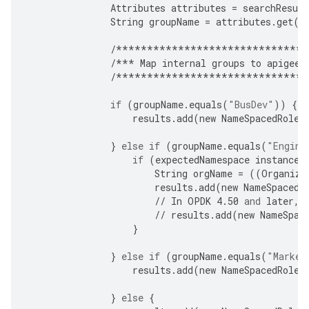
Attributes
attributes
=
searchResult
String
groupName
=
attributes
.
get
(
"
/*******************************
/***
Map
internal
groups
to
apigee
-
/*******************************
if
(
groupName
.
equals
(
"BusDev"
))
{
results
.
add
(
new
NameSpacedRole
(
}
else
if
(
groupName
.
equals
(
"Engine
if
(
expectedNamespace
instanceo
String
orgName
=
((
Organiza
results
.
add
(
new
NameSpacedR
//
In
OPDK
4.50
and
later
,
//
results
.
add
(
new
NameSpac
}
}
else
if
(
groupName
.
equals
(
"Market
results
.
add
(
new
NameSpacedRole
(
}
else
{