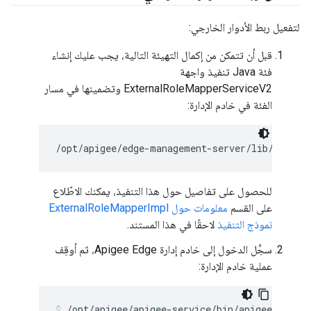
لتفعيل ربط الأدوار الخارجي:
قبل أن تتمكن من إكمال التهيئة التالية، يجب عليك إنشاء
فئة Java تنفيذ واجهة
ExternalRoleMapperServiceV2 وتضمينها في مسار
الفئة في خادم الإدارة:
/opt/apigee/edge-management-server/lib/thirdp
للحصول على تفاصيل حول هذا التنفيذ، يمكنك الاطّلاع
على القسم
معلومات حول ExternalRoleMapperImpl
نموذج التنفيذ
لاحقًا في هذا المستند.
سجِّل الدخول إلى خادم إدارة Apigee Edge، ثم أوقِف
عملية خادم الإدارة:
/opt/apigee/apigee-service/bin/apigee-servi