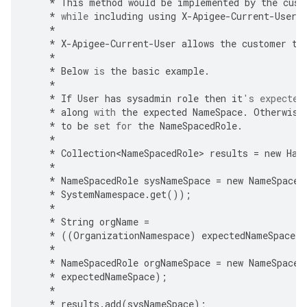
*
This
method
would
be
implemented
by
the
cust
*
while
including
using
X
-
Apigee
-
Current
-
User
*
*
X
-
Apigee
-
Current
-
User
allows
the
customer
to
*
*
Below
is
the
basic
example
.
*
*
If
User
has
sysadmin
role
then
it
's expected
*
along
with
the
expected
NameSpace
.
Otherwise
*
to
be
set
for
the
NameSpacedRole
.
*
*
Collection<NameSpacedRole>
results
=
new
Has
*
*
NameSpacedRole
sysNameSpace
=
new
NameSpaced
*
SystemNamespace
.
get
());
*
*
String
orgName
=
*
((
OrganizationNamespace
)
expectedNameSpace
)
.
*
*
NameSpacedRole
orgNameSpace
=
new
NameSpaced
*
expectedNameSpace
);
*
*
results
.
add
(
sysNameSpace
);