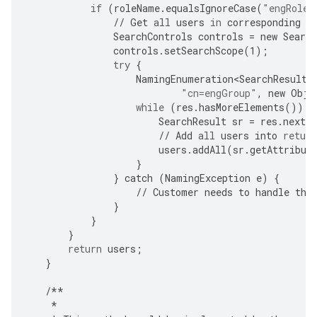
if
(
roleName
.
equalsIgnoreCase
(
"engRole"
//
Get
all
users
in
corresponding
g
SearchControls
controls
=
new
Search
controls
.
setSearchScope
(
1
);
try
{
NamingEnumeration<SearchResult>
"cn=engGroup"
,
new
Obje
while
(
res
.
hasMoreElements
())
{
SearchResult
sr
=
res
.
nextE
//
Add
all
users
into
return
users
.
addAll
(
sr
.
getAttribut
}
}
catch
(
NamingException
e
)
{
//
Customer
needs
to
handle
the
}
}
}
return
users
;
}
/**
*