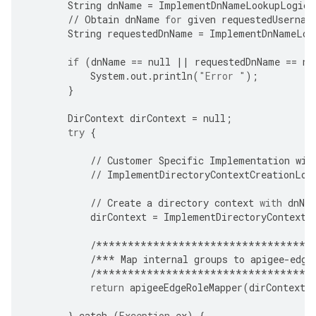
String
dnName
=
ImplementDnNameLookupLogic
(
//
Obtain
dnName
for
given
requestedUsernam
String
requestedDnName
=
ImplementDnNameLoo
if
(
dnName
==
null
||
requestedDnName
==
nu
System
.
out
.
println
(
"Error "
);
}
DirContext
dirContext
=
null
;
try
{
//
Customer
Specific
Implementation
wil
//
ImplementDirectoryContextCreationLog
//
Create
a
directory
context
with
dnNa
dirContext
=
ImplementDirectoryContextC
/**********************************
/***
Map
internal
groups
to
apigee
-
edge
/**********************************
return
apigeeEdgeRoleMapper
(
dirContext
,
}
catch
(
Exception
ex
)
{