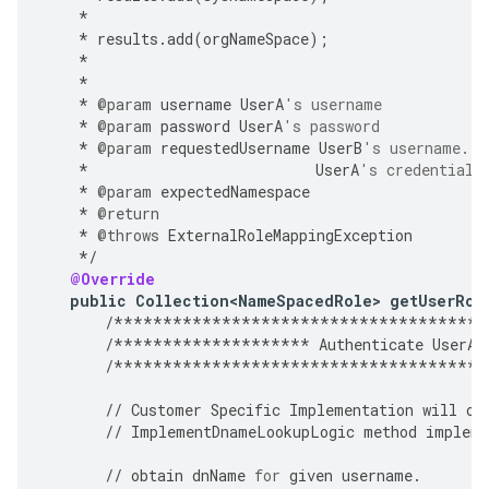
*
*
results
.
add
(
orgNameSpace
);
*
*
*
@param
username
UserA
's username
*
@param
password
UserA
's password
*
@param
requestedUsername
UserB
's username. A
*
UserA
's credentials
*
@param
expectedNamespace
*
@return
*
@throws
ExternalRoleMappingException
*/
@Override
public
Collection<NameSpacedRole>
getUserRol
/**************************************
/********************
Authenticate
UserA
/**************************************
//
Customer
Specific
Implementation
will
ov
//
ImplementDnameLookupLogic
method
impleme
//
obtain
dnName
for
given
username
.