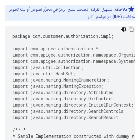
ملاحظة:
لتسهيل القراءة، ننصحك بنسخ الرمز في محرِّر نصوص أو بيئة تطوير
متكاملة (IDE) مع هوامش أكبر.
package
com
.
customer
.
authorization
.
impl
;
import
com.apigee.authentication.
*
;
import
com.apigee.authorization.namespace.Organiza
import
com.apigee.authorization.namespace.SystemNa
import
java.util.Collection
;
import
java.util.HashSet
;
import
javax.naming.NamingEnumeration
;
import
javax.naming.NamingException
;
import
javax.naming.directory.Attributes
;
import
javax.naming.directory.DirContext
;
import
javax.naming.directory.InitialDirContext
;
import
javax.naming.directory.SearchControls
;
import
javax.naming.directory.SearchResult
;
/**
*
*
Sample
Implementation
constructed
with
dummy
rol