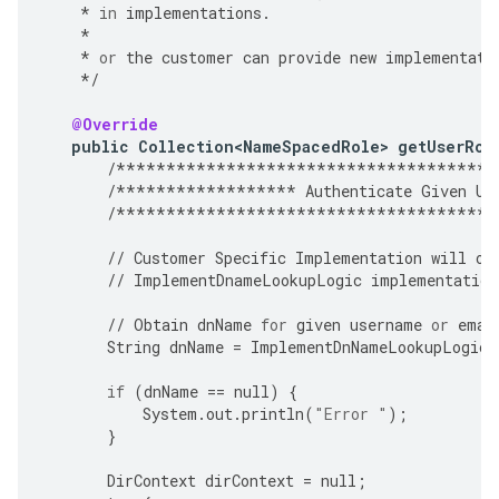
*
in
implementations
.
*
*
or
the
customer
can
provide
new
implementati
*/
@Override
public
Collection<NameSpacedRole>
getUserRol
/**************************************
/******************
Authenticate
Given
Us
/**************************************
//
Customer
Specific
Implementation
will
ov
//
ImplementDnameLookupLogic
implementation
//
Obtain
dnName
for
given
username
or
emai
String
dnName
=
ImplementDnNameLookupLogic
(
if
(
dnName
==
null
)
{
System
.
out
.
println
(
"Error "
);
}
DirContext
dirContext
=
null
;