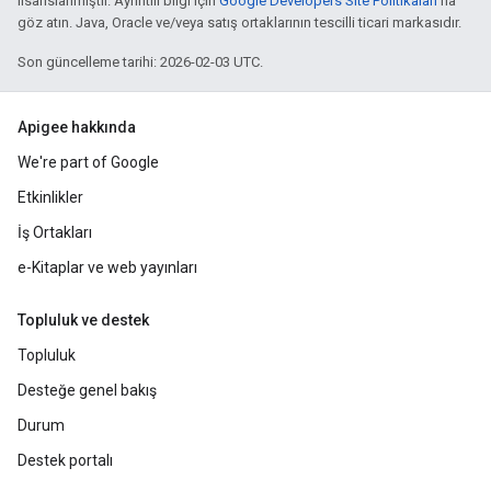
lisanslanmıştır. Ayrıntılı bilgi için
Google Developers Site Politikaları
'na
göz atın. Java, Oracle ve/veya satış ortaklarının tescilli ticari markasıdır.
Son güncelleme tarihi: 2026-02-03 UTC.
Apigee hakkında
We're part of Google
Etkinlikler
İş Ortakları
e-Kitaplar ve web yayınları
Topluluk ve destek
Topluluk
Desteğe genel bakış
Durum
Destek portalı