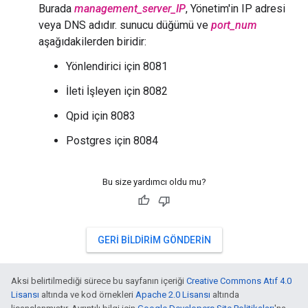
Burada
management_server_IP
, Yönetim'in IP adresi
veya DNS adıdır. sunucu düğümü ve
port_num
aşağıdakilerden biridir:
Yönlendirici için 8081
İleti İşleyen için 8082
Qpid için 8083
Postgres için 8084
Bu size yardımcı oldu mu?
GERI BILDIRIM GÖNDERIN
Aksi belirtilmediği sürece bu sayfanın içeriği
Creative Commons Atıf 4.0
Lisansı
altında ve kod örnekleri
Apache 2.0 Lisansı
altında