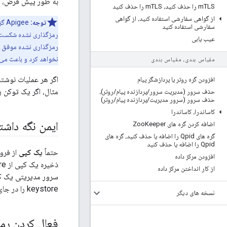
به طور پیش فرض، هر 
TLS را حذف کنید، m
m
TLS را حذف کنید
از گواهی سفارشی استفاده کنید، از گواهی
توجه:
سفارشی استفاده کنید
رمزگذاری نشده شکست م
عیب یابی
رمزگذاری نشده موفق خو
نخواهد کرد و باعث می‌شود تأیید کلید
مقیاس بندی، مقیاس بندی
اگر هر عملیات نوشت
افزودن گره روتر یا پردازشگر پیام
مثال، اگر یک توکن رم
حذف سرور (مدیریت سرور
/
پردازنده پیام
/
روتر)،
حذف سرور (سرور مدیریت
/
پردازنده پیام
/
روتر)
کاساندرا، کاساندرا
ایمن نگه داشت
اضافه کردن گره های Zoo
Keeper
گره های Qpid را اضافه یا حذف کنید، گره های
Qpid را اضافه یا حذف کنید
حتماً
یک کپی
افزودن مرکز داده
از کار انداختن مرکز داده
سرور مدیریتی یک کلی
keystore را در جای دیگری برای نگهداری و به عنوان پشتیبان ذخیره کنید.
نسخه های دیگر
فعال کردن رمز