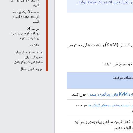
ز اعمال تغییرات در یک محیط تولید،
کنید
مرحله 3: یک برنامه
توسعه دهنده ایجاد
کنید
مرحله 4:
پردازشگرهای پیام را
پیکربندی کنید
به طور سنتی، Apigee Edge برای Private Cloud رمزگذاری اختیاری را برای داده های نقشه ارزش کلیدی (KVM) و نشانه های دسترسی
خلاصه
استفاده از متغیرهای
محیطی برای
خصوصیات پیکربندی
مرجع فایل اموال
ندات مرتبط
ی رمزگذاری شده
رجوع کنید.
ی امنیت بیشتر به هش توکن ها
مراجعه
.
ی فعال کردن، مراحل پیکربندی را در این
 انجام دهید.