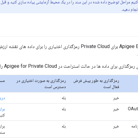
یم مراحل توضیح داده شده در این سند را در یک محیط آزمایشی پیاده سازی کنید و قبل ا
نجام دهید.
ی داده ها در حالت استراحت در Apigee for Private Cloud را توضیح می دهد:
رمزگذاری به طور پیش فرض
رمزگذاری به صورت اختیاری در
مست
فعال است
دسترس است
خیر
بله
درباره KVM ها
خیر
بله
برا
کنید
امه
خیر
بله
برا
سند