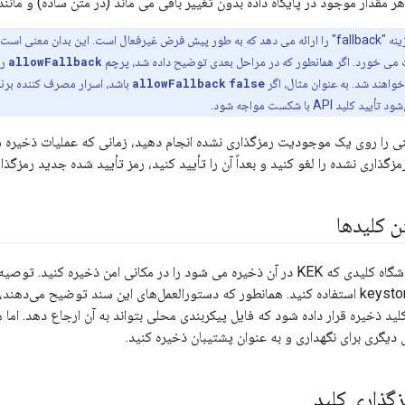
مقدار موجود در پایگاه داده بدون تغییر باقی می ماند (در متن ساده) و مانند 
Apigee گزینه "fallback" را ارائه می دهد که به طور پیش فرض غیرفعال است. این بدان
ی خورد. اگر همانطور که در مراحل بعدی توضیح داده شد، پرچم
allowFallback
ر
اهند شد. به عنوان مثال، اگر
false
allowFallback
باشد، اسرار مصرف کننده برنا
 API با شکست مواجه شود.
نی را روی یک موجودیت رمزگذاری نشده انجام دهید، زمانی که عملیات ذخیره ش
زگذاری نشده را لغو کنید و بعداً آن را تأیید کنید، رمز تأیید شده جدید رمزگذ
ن کلیدها
از فروشگاه کلیدی که KEK در آن ذخیره می شود را در مکانی امن ذخیره کنی
ذخیره یک کپی از keystore استفاده کنید. همانطور که دستورالعمل‌های این سند توضیح می
د ذخیره قرار داده شود که فایل پیکربندی محلی بتواند به آن ارجاع دهد. ام
گذاری کلید