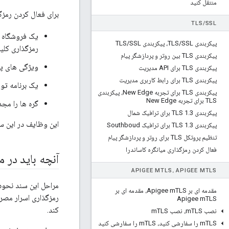
منتقل کنید
برای فعال کردن رمزگ
TLS
/
SSL
یک فروشگاه ک
پیکربندی TLS
SSL، پیکربندی TLS
/
SSL
/
رمزگذاری کلید
پیکربندی TLS بین روتر و پردازشگر پیام
ویژگی های پی
پیکربندی TLS برای API مدیریت
پیکربندی TLS برای رابط کاربری مدیریت
یک برنامه توس
پیکربندی TLS برای تجربه New Edge، پیکربندی
TLS برای تجربه New Edge
گره ها را مجدد
پیکربندی TLS 1
3 برای ترافیک شمال
.
این وظایف در این س
پیکربندی TLS 1
3 برای ترافیک Southboud
.
تنظیم پروتکل TLS برای روتر و پردازشگر پیام
فعال کردن رمزگذاری میانگره کاساندرا
آنچه باید در 
APIGEE M
TLS، APIGEE M
TLS
مقدمه ای بر Apigee m
TLS، مقدمه ای بر
Apigee m
TLS
کند.
نصب m
TLS، نصب m
TLS
TLS را سفارشی کنید، m
m
TLS را سفارشی کنید