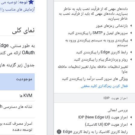
توجه:
توصیه می کن
داده‌های مهمی که از فرآیند نصب باید به خاطر
آزمایش های مناسب را ا
بسپارید، داده‌های مهمی که باید از فرآیند نصب به
خاطر بسپارید
بازنشانی رمزهای عبور
نمای کلی
سرورهای ایمیل و SMTP را پیکربندی کنید
پیکربندی ورود به سیستم، پیکربندی ورود به
سیستم
رابط کاربری Edge را پیکربندی کنید
OAuth ارائه می کند.
روتر و پردازشگر پیام را پیکربندی کنید
جدول زیر گزینه های رمزگذاری برا
تغییر تنظیمات حافظه جاوا، تغییر تنظیمات حافظه
جاوا
ویژگی های سرور کسب درآمد را پیکربندی کنید
موجودیت
فعال کردن رمزگذاری کلید مخفی
KVM ها
احراز هویت IDP
نشانه های دسترسی OAuth
بررسی اجمالی
احراز هویت IDP (New Edge UI)
اسرار مصرف کننده برن
احراز هویت IDP (UI کلاسیک)
توسعه دهنده
رابط کاربری کلاسیک را به رابط کاربری Edge