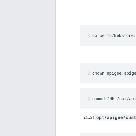
cp certs/kekstore
chown apigee:apig
chmod 400 /opt/ap
اضافه