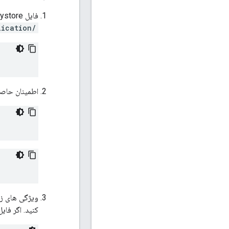
فایل keystore را که در مرحله 1 ایجاد کردید در دایرکتوری روی گره سرور مدیریت مانند
/opt/apigee/customer/application
اطمینان حاصل
ویژگی های زی
کنید. اگر فای