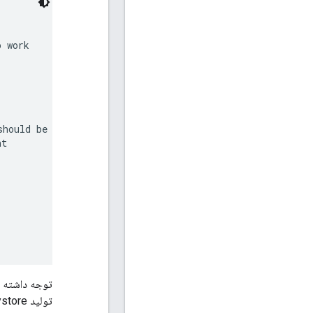
 work

hould be

t

توجه داشته 
تولید keystore استفاده می شود.