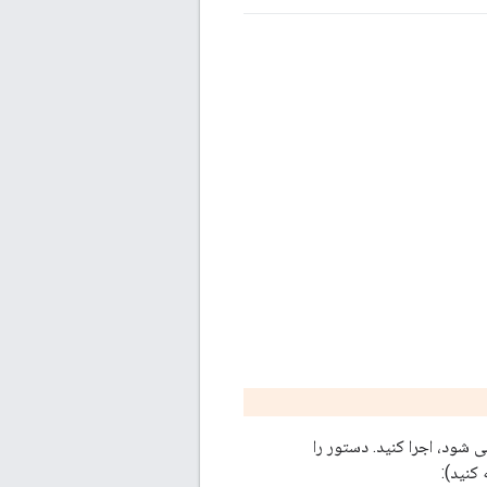
keysto برای ذخیره کلیدی که برای رمزگذاری KEK استفاده می شود، اجرا کنید. دستور را
کنید):