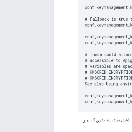
conf_keymanagement_k
# Fallback is true t
conf_keymanagement_k
conf_keymanagement_
conf_keymanagement_
# These could altern
# accessible to Apig
# variables are spec
# KMSCRED_ENCRYPTIO
# KMSCRED_ENCRYPTION
See also Using envir
conf_keymanagement_
conf_keymanagement_
اشد، بسته به ابزاری که برای