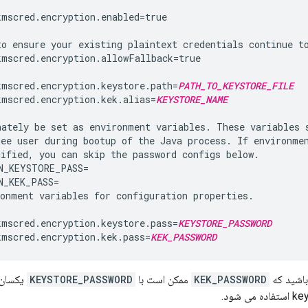
mscred.encryption.enabled=true

o ensure your existing plaintext credentials continue to
mscred.encryption.allowFallback=true

kmscred.encryption.keystore.path=
PATH_TO_KEYSTORE_FILE
kmscred.encryption.kek.alias=
KEYSTORE_NAME
ately be set as environment variables. These variables s
ee user during bootup of the Java process. If environmen
ified, you can skip the password configs below.

N_KEYSTORE_PASS=

_KEK_PASS=

onment variables for configuration properties.

kmscred.encryption.keystore.pass=
KEYSTORE_PASSWORD
kmscred.encryption.kek.pass=
KEK_PASSWORD
باشید که
KEK_PASSWORD
ممکن است با
KEYSTORE_PASSWORD
یکسان ب