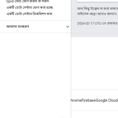
Qpid নোড যোগ করুন বা সরান
একটি ডেটা সেন্টার যোগ করা হচ্ছে
অন্য কিছু উল্লেখ না করা থাকলে,
একটি ডেটা সেন্টার ডিকমিশন করা
লাইসেন্স প্রাপ্ত। আরও জানতে
2026-02-17 UTC-তে শেষবা
অন্যান্য সংস্করণ
Apigee সম্পর্কে
We're part of Google
ইভেন্টগুলি
পার্টনার
ই-বুক ও ওয়েবকাস্ট
Android
Chrome
Firebase
Google Cloud