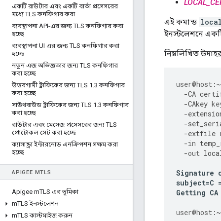
LOCAL_CE
একটি রাউটার এবং একটি বার্তা প্রসেসরের
মধ্যে TLS কনফিগার করা
এই কমান্ড
loca
ব্যবস্থাপনা API-এর জন্য TLS কনফিগার করা
ইনস্টলেশনে একটি
হচ্ছে
ব্যবস্থাপনা UI এর জন্য TLS কনফিগার করা
নিম্নলিখিত উদাহর
হচ্ছে
নতুন এজ অভিজ্ঞতার জন্য TLS কনফিগার
করা হচ্ছে
user
@host
:
~
উত্তরগামী ট্রাফিকের জন্য TLS 1
.
3 কনফিগার
করা হচ্ছে
-
CA
certi
-
CAkey
ke
সাউথবাউড ট্রাফিকের জন্য TLS 1
.
3 কনফিগার
করা হচ্ছে
-
extensio
-
set_seri
রাউটার এবং মেসেজ প্রসেসরের জন্য TLS
প্রোটোকল সেট করা হচ্ছে
-
extfile
-
in
temp_
ক্যাসান্ড্রা ইন্টারনোড এনক্রিপশন সক্ষম করা
হচ্ছে
-
out
loca
Signature
APIGEE M
TLS
subject
=
C
Apigee m
TLS এর ভূমিকা
Getting
CA
m
TLS ইনস্টলেশন
user
@host
:
~
m
TLS কাস্টমাইজ করুন