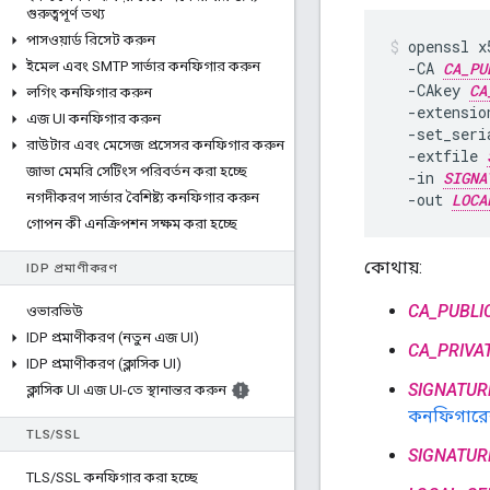
গুরুত্বপূর্ণ তথ্য
পাসওয়ার্ড রিসেট করুন
openssl x
ইমেল এবং SMTP সার্ভার কনফিগার করুন
  -CA 
CA_PU
  -CAkey 
CA
লগিং কনফিগার করুন
  -extensio
এজ UI কনফিগার করুন
  -set_seria
রাউটার এবং মেসেজ প্রসেসর কনফিগার করুন
  -extfile 
জাভা মেমরি সেটিংস পরিবর্তন করা হচ্ছে
  -in 
SIGNA
নগদীকরণ সার্ভার বৈশিষ্ট্য কনফিগার করুন
  -out 
LOCA
গোপন কী এনক্রিপশন সক্ষম করা হচ্ছে
কোথায়:
IDP প্রমাণীকরণ
CA_PUBLI
ওভারভিউ
IDP প্রমাণীকরণ (নতুন এজ UI)
CA_PRIVA
IDP প্রমাণীকরণ (ক্লাসিক UI)
SIGNATUR
ক্লাসিক UI এজ UI-তে স্থানান্তর করুন
কনফিগারে
TLS
/
SSL
SIGNATUR
TLS
/
SSL কনফিগার করা হচ্ছে