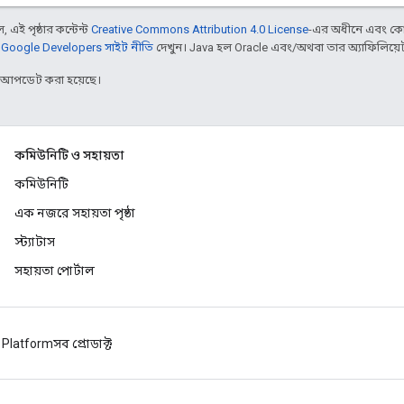
 এই পৃষ্ঠার কন্টেন্ট
Creative Commons Attribution 4.0 License
-এর অধীনে এবং কো
,
Google Developers সাইট নীতি
দেখুন। Java হল Oracle এবং/অথবা তার অ্যাফিলিয়েট সংস
র আপডেট করা হয়েছে।
কমিউনিটি ও সহায়তা
কমিউনিটি
এক নজরে সহায়তা পৃষ্ঠা
স্ট্যাটাস
সহায়তা পোর্টাল
 Platform
সব প্রোডাক্ট