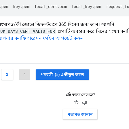
.
pem
key
.
pem
local_cert
.
pem
local_key
.
pem
request_f
ংসাপত্র/কী জোড়া ডিফল্টরূপে 365 দিনের জন্য ভাল। আপনি
NUM_DAYS_CERT_VALID_FOR
প্রপার্টি ব্যবহার করে দিনের সংখ্যা
ছে: আপনার কনফিগারেশন ফাইল আপডেট করুন
।
3
4
পরবর্তী: (5) একীভূত করুন
এটি কাজে লেগেছে?
মতামত জানান