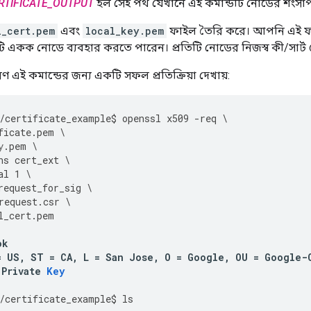
RTIFICATE_OUTPUT
হল সেই পথ যেখানে এই কমান্ডটি নোডের শংসাপ
l_cert.pem
এবং
local_key.pem
ফাইল তৈরি করে। আপনি এই ফাই
 একক নোডে ব্যবহার করতে পারেন। প্রতিটি নোডের নিজস্ব কী/সার্ট 
ণ এই কমান্ডের জন্য একটি সফল প্রতিক্রিয়া দেখায়:
/
certificate_example
$
openssl
x509
-
req
\
ficate
.
pem
\
y
.
pem
\
ns
cert_ext
\
al
1
\
request_for_sig
\
request
.
csr
\
l_cert
.
pem
ok
=
US
,
ST
=
CA
,
L
=
San
Jose
,
O
=
Google
,
OU
=
Google
-
Private
Key
/
certificate_example
$
ls