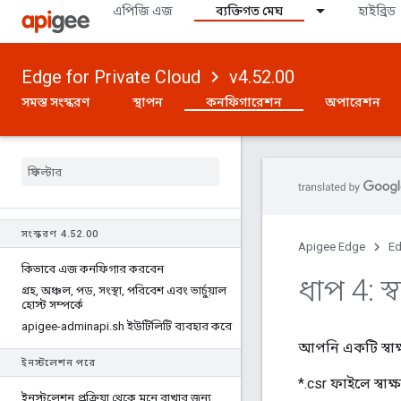
এপিজি এজ
ব্যক্তিগত মেঘ
হাইব্রিড
Edge for Private Cloud
v4.52.00
সমস্ত সংস্করণ
স্থাপন
কনফিগারেশন
অপারেশন
সংস্করণ 4
.
52
.
00
Apigee Edge
Ed
কিভাবে এজ কনফিগার করবেন
ধাপ 4: স্
গ্রহ
,
অঞ্চল
,
পড
,
সংস্থা
,
পরিবেশ এবং ভার্চুয়াল
হোস্ট সম্পর্কে
apigee-adminapi
.
sh ইউটিলিটি ব্যবহার করে
আপনি একটি স্বা
ইনস্টলেশন পরে
*.csr ফাইলে স্বাক
ইনস্টলেশন প্রক্রিয়া থেকে মনে রাখার জন্য