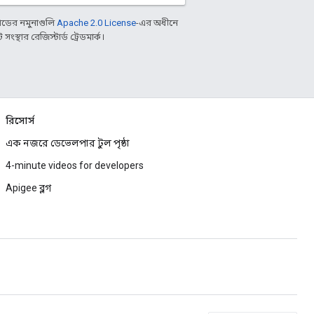
ডের নমুনাগুলি
Apache 2.0 License
-এর অধীনে
্থার রেজিস্টার্ড ট্রেডমার্ক।
রিসোর্স
এক নজরে ডেভেলপার টুল পৃষ্ঠা
4-minute videos for developers
Apigee ব্লগ