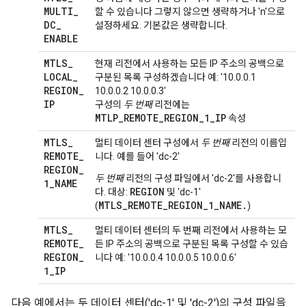
MULTI
_
할 수 있습니다 그렇지 않으면 생략하거나 'n'으로
DC
_
설정하세요. 기본값은 생략합니다.
ENABLE
MTLS
_
현재 리전에서 사용하는 모든 IP 주소의 공백으로
LOCAL
_
구분된 목록 구성하겠습니다 예: '10.0.0.1
REGION
_
10.0.0.2 10.0.0.3'
IP
구성의
두 번째
리전에는
MTLP_REMOTE_REGION_1_IP
속성
MTLS
_
멀티 데이터 센터 구성에서
두 번째
리전의 이름입
REMOTE
_
니다. 예를 들어 'dc-2'
REGION
_
두 번째
리전의 구성 파일에서 'dc-2'를 사용합니
1
_
NAME
REGION
다. 대상:
및 'dc-1'
MTLS_REMOTE_REGION_1_NAME.
(
)
MTLS
_
멀티 데이터 센터의 두 번째 리전에서 사용하는 모
REMOTE
_
든 IP 주소의 공백으로 구분된 목록 구성할 수 있습
REGION
_
니다 예: '10.0.0.4 10.0.0.5 10.0.0.6'
1
_
IP
다음 예에서는 두 데이터 센터('dc-1' 및 'dc-2')의 구성 파일을