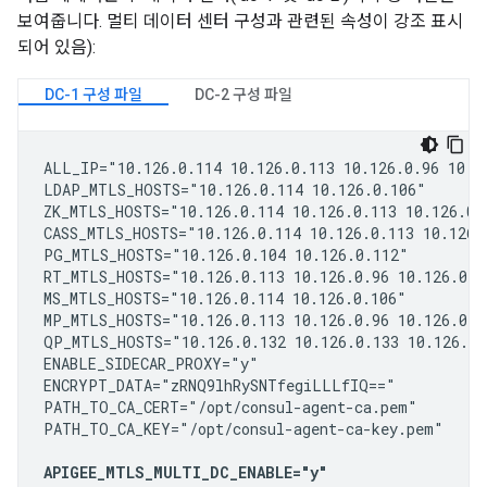
보여줍니다. 멀티 데이터 센터 구성과 관련된 속성이 강조 표시
되어 있음):
DC-1 구성 파일
DC-2 구성 파일
ALL_IP="10.126.0.114 10.126.0.113 10.126.0.96 10.12
LDAP_MTLS_HOSTS="10.126.0.114 10.126.0.106"

ZK_MTLS_HOSTS="10.126.0.114 10.126.0.113 10.126.0.9
CASS_MTLS_HOSTS="10.126.0.114 10.126.0.113 10.126.0
PG_MTLS_HOSTS="10.126.0.104 10.126.0.112"

RT_MTLS_HOSTS="10.126.0.113 10.126.0.96 10.126.0.10
MS_MTLS_HOSTS="10.126.0.114 10.126.0.106"

MP_MTLS_HOSTS="10.126.0.113 10.126.0.96 10.126.0.10
QP_MTLS_HOSTS="10.126.0.132 10.126.0.133 10.126.0.1
ENABLE_SIDECAR_PROXY="y"

ENCRYPT_DATA="zRNQ9lhRySNTfegiLLLfIQ=="

PATH_TO_CA_CERT="/opt/consul-agent-ca.pem"

PATH_TO_CA_KEY="/opt/consul-agent-ca-key.pem"

APIGEE_MTLS_MULTI_DC_ENABLE="y"
