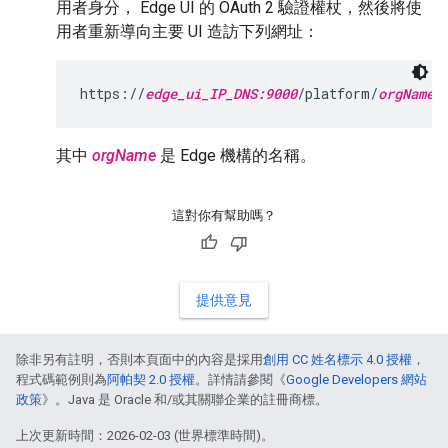
用者身分， Edge UI 的 OAuth 2 驗證權杖，然後將使
用者重新導向主要 UI 造訪下列網址：
https://
edge_ui_IP_DNS:9000
/platform/
orgName
其中
orgName
是 Edge 機構的名稱。
這對你有幫助嗎？
提供意見
除非另有註明，否則本頁面中的內容是採用
創用 CC 姓名標示 4.0 授權
，
程式碼範例則為
阿帕契 2.0 授權
。詳情請參閱《
Google Developers 網站
政策
》。Java 是 Oracle 和/或其關聯企業的註冊商標。
上次更新時間：2026-02-03 (世界標準時間)。