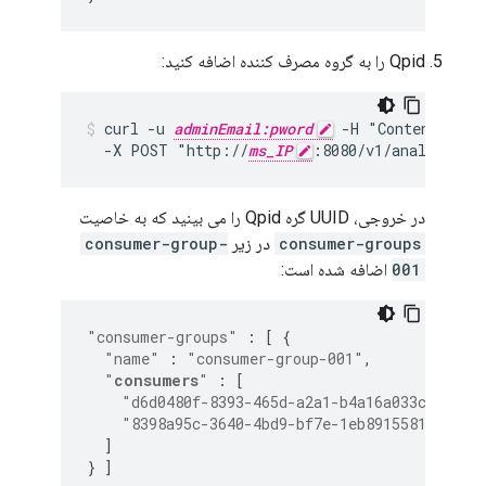
Qpid را به گروه مصرف کننده اضافه کنید:
curl -u 
adminEmail:pword
 -H "Content-Type
  -X POST "http://
ms_IP
:8080/v1/analytics/
در خروجی، UUID گره Qpid را می بینید که به خاصیت
consumer-groups
در زیر
consumer-group-
001
اضافه شده است:
"consumer-groups"
:
[
{
"name"
:
"consumer-group-001"
,
"
consumers
"
:
[
"d6d0480f-8393-465d-a2a1-b4a16a033c55"
,
"8398a95c-3640-4bd9-bf7e-1eb89155810a"
]
}
]