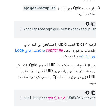
برای نصب Qpid روی گره از
apigee-setup.sh
استفاده کنید:
/opt/apigee/apigee-setup/bin/setup.sh -p qs 
گزینه "-p qs" نصب Qpid را مشخص می کند. برای
اطلاعات در مورد ایجاد
configFile
به نصب اجزای Edge
روی یک گره
مراجعه کنید.
پس از اتمام نصب، اسکریپت UUID سرور Qpid را نمایش
می دهد. اگر بعداً نیاز به تعیین UUID دارید، از دستور
cURL زیر در میزبانی که Qpid را نصب کرده‌اید استفاده
کنید:
curl http://
qpid_IP
:8083/v1/servers/self