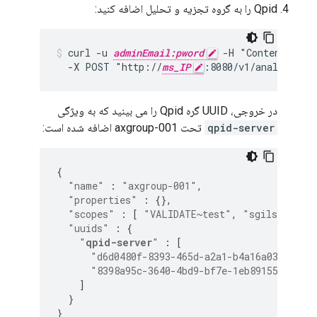
Qpid را به گروه تجزیه و تحلیل اضافه کنید:
curl -u 
adminEmail:pword
 -H "Content-Type
  -X POST "http://
ms_IP
:8080/v1/analytics/
در خروجی، UUID گره Qpid را می بینید که به ویژگی
qpid-server
تحت axgroup-001 اضافه شده است:
{
"name"
:
"axgroup-001"
,
"properties"
:
{},
"scopes"
:
[
"VALIDATE~test"
,
"sgilson~pro
"uuids"
:
{
"
qpid-server
"
:
[
"d6d0480f-8393-465d-a2a1-b4a16a033c55"
,
"8398a95c-3640-4bd9-bf7e-1eb89155810a"
]
}
}