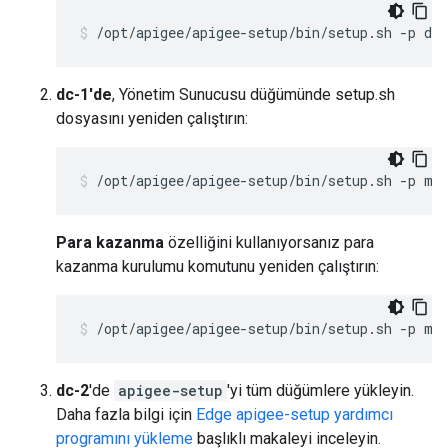
/opt/apigee/apigee-setup/bin/setup.sh -p ds 
dc-1'de
, Yönetim Sunucusu düğümünde setup.sh
dosyasını yeniden çalıştırın:
/opt/apigee/apigee-setup/bin/setup.sh -p ms
Para kazanma
özelliğini kullanıyorsanız para
kazanma kurulumu komutunu yeniden çalıştırın:
/opt/apigee/apigee-setup/bin/setup.sh -p mo
dc-2
'de
apigee-setup
'yi tüm düğümlere yükleyin.
Daha fazla bilgi için
Edge apigee-setup yardımcı
programını yükleme
başlıklı makaleyi inceleyin.