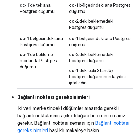
dc-1
'de tek ana
dc-1
bölgesindeki ana Postgres
Postgres düğümü
düğümü
dc-2
'deki beklemedeki
Postgres düğümü
dc-1
bölgesindeki ana
dc-1
bölgesindeki ana Postgres
Postgres düğümü
düğümü
dc-1
'de bekleme
dc-2
'deki beklemedeki
modunda Postgres
Postgres düğümü
düğümü
dc-1
'deki eski Standby
Postgres düğümünün kaydını
iptal edin.
Bağlantı noktası gereksinimleri
İki veri merkezindeki düğümler arasında gerekli
bağlantı noktalarının açık olduğundan emin olmanız
gerekir. Bağlantı noktası şeması için
Bağlantı noktası
gereksinimleri
başlıklı makaleye bakın.