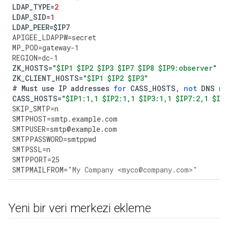
LDAP_TYPE
=
2
LDAP_SID
=
1
LDAP_PEER
=
$
IP7
APIGEE_LDAPPW
=
secret
MP_POD
=
gateway
-
1
REGION
=
dc
-
1
ZK_HOSTS
=
"$IP1 $IP2 $IP3 $IP7 $IP8 $IP9:observer"
ZK_CLIENT_HOSTS
=
"$IP1 $IP2 $IP3"
#
Must
use
IP
addresses
for
CASS_HOSTS
,
not
DNS
na
CASS_HOSTS
=
"$IP1:1,1 $IP2:1,1 $IP3:1,1 $IP7:2,1 $IP
SKIP_SMTP
=
n
SMTPHOST
=
smtp
.
example
.
com
SMTPUSER
=
smtp
@
example
.
com
SMTPPASSWORD
=
smtppwd
SMTPSSL
=
n
SMTPPORT
=
25
SMTPMAILFROM
=
"My Company <myco@company.com>"
Yeni bir veri merkezi ekleme