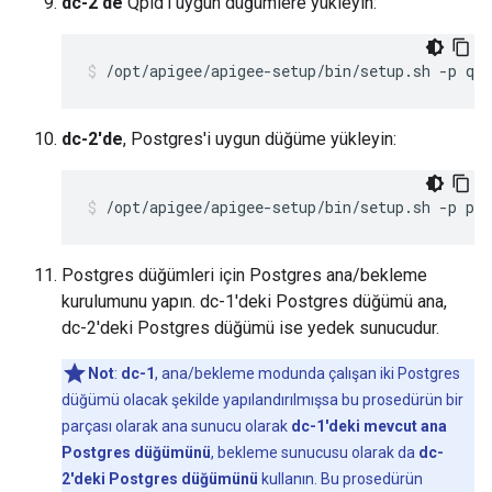
dc-2'de
Qpid'i uygun düğümlere yükleyin:
/opt/apigee/apigee-setup/bin/setup.sh -p qs 
dc-2'de
, Postgres'i uygun düğüme yükleyin:
/opt/apigee/apigee-setup/bin/setup.sh -p ps 
Postgres düğümleri için Postgres ana/bekleme
kurulumunu yapın. dc-1'deki Postgres düğümü ana,
dc-2'deki Postgres düğümü ise yedek sunucudur.
Not
:
dc-1
, ana/bekleme modunda çalışan iki Postgres
düğümü olacak şekilde yapılandırılmışsa bu prosedürün bir
parçası olarak ana sunucu olarak
dc-1'deki mevcut ana
Postgres düğümünü
, bekleme sunucusu olarak da
dc-
2'deki Postgres düğümünü
kullanın. Bu prosedürün