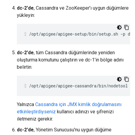
dc-2'de
, Cassandra ve ZooKeeper'ı uygun düğümlere
yükleyin:
/opt/apigee/apigee-setup/bin/setup.sh -p ds 
dc-2'de
, tüm Cassandra düğümlerinde yeniden
oluşturma komutunu çalıştırın ve dc-1'in bölge adını
belirtin:
/opt/apigee/apigee-cassandra/bin/nodetool [-
Yalnızca
Cassandra için JMX kimlik doğrulamasını
etkinleştirdiyseniz
kullanıcı adınızı ve şifrenizi
iletmeniz gerekir.
dc-2'de
, Yönetim Sunucusu'nu uygun düğüme