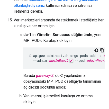
etkinleştirdiyseniz
kullanıcı adınızı ve şifrenizi
iletmeniz gerekir.
Veri merkezleri arasında desteklemek istediğiniz her
kuruluş ve her ortam için:
dc-1'in Yönetim Sunucusu düğümünde
, yeni
MP_POD'u Kuruluş'a ekleyin:
apigee-adminapi.sh orgs pods add -o 
or
  --admin 
adminEmail
 --pwd 
adminPword
Burada
gateway-2
, dc-2 yapılandırma
dosyasındaki MP_POD özelliğiyle tanımlanan
ağ geçidi pod'unun adıdır.
Yeni mesaj işlemcileri kuruluşa ve ortama
ekleyin: