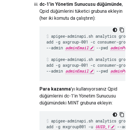
dc-1'in Yönetim Sunucusu düğümünde
,
Qpid düğümlerini tüketici grubuna ekleyin
(her iki komutu da çalıştırın):
apigee-adminapi.sh analytics group
add -g axgroup-001 -c consumer-grou
--admin 
adminEmail
 --pwd 
adminPwo
apigee-adminapi.sh analytics group
add -g axgroup-001 -c consumer-grou
--admin 
adminEmail
 --pwd 
adminPwo
Para kazanma
'yı kullanıyorsanız Qpid
düğümlerini dc-1'in Yönetim Sunucusu
düğümündeki MINT grubuna ekleyin:
apigee-adminapi.sh analytics group
add -g mxgroup001 -u 
UUID_1
 --adm