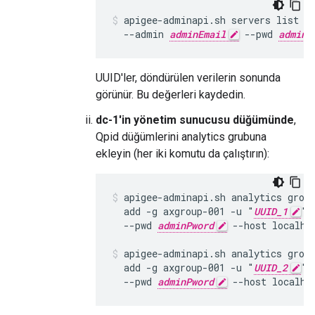
apigee-adminapi.sh servers list -
  --admin 
adminEmail
 --pwd 
adminP
UUID'ler, döndürülen verilerin sonunda
görünür. Bu değerleri kaydedin.
dc-1'in yönetim sunucusu düğümünde
,
Qpid düğümlerini analytics grubuna
ekleyin (her iki komutu da çalıştırın):
apigee-adminapi.sh analytics group
  add -g axgroup-001 -u "
UUID_1
" 
  --pwd 
adminPword
 --host localhos
apigee-adminapi.sh analytics group
  add -g axgroup-001 -u "
UUID_2
" 
  --pwd 
adminPword
 --host localho