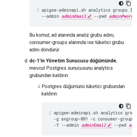
apigee-adminapi.sh analytics groups lis
  --admin 
adminEmail
 --pwd 
adminPword
Bu komut, ad alanında analiz grubu adını,
consumer-groups alanında ise tüketici grubu
adını döndürür.
dc-1'in Yönetim Sunucusu düğümünde
,
mevcut Postgres sunucusunu analytics
grubundan kaldırın:
Postgres düğümünü tüketici grubundan
kaldırın:
apigee-adminapi.sh analytics group
  -g axgroup-001 -c consumer-group-
  -Y --admin 
adminEmail
 --pwd 
adm