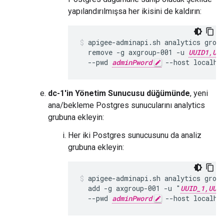
yapılandırılmışsa her ikisini de kaldırın:
apigee-adminapi.sh analytics group
  remove -g axgroup-001 -u 
UUID1,UU
  --pwd 
adminPword
 --host localho
dc-1'in Yönetim Sunucusu düğümünde
, yeni
ana/bekleme Postgres sunucularını analytics
grubuna ekleyin:
Her iki Postgres sunucusunu da analiz
grubuna ekleyin:
apigee-adminapi.sh analytics group
  add -g axgroup-001 -u "
UUID_1,UUI
  --pwd 
adminPword
 --host localho