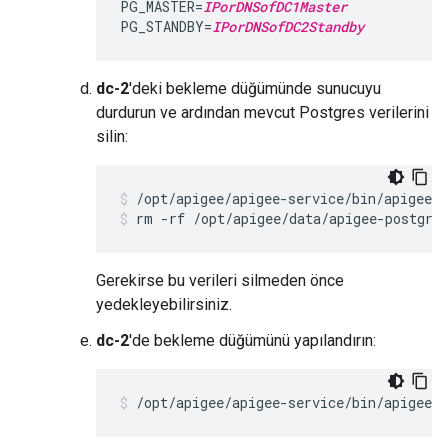
PG_MASTER=
IPorDNSofDC1Master
PG_STANDBY=
IPorDNSofDC2Standby
dc-2
'deki bekleme düğümünde sunucuyu
durdurun ve ardından mevcut Postgres verilerini
silin:
rm -rf /opt/apigee/data/apigee-postgre
Gerekirse bu verileri silmeden önce
yedekleyebilirsiniz.
dc-2
'de bekleme düğümünü yapılandırın:
/opt/apigee/apigee-service/bin/apigee-s