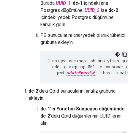
Burada
UUID_1
,
dc-1
içindeki ana
Postgres düğümüne,
UUID_2
ise
dc-2
içindeki yedek Postgres düğümüne
karşılık gelir.
PG sunucularını ana/yedek olarak tüketici
grubuna ekleyin:
apigee-adminapi.sh analytics group
  add -g axgroup-001 -c consumer-gr
  --pwd 
adminPword
 --host localho
dc-2
'deki Qpid sunucularını analiz grubuna
ekleyin:
dc-1'in Yönetim Sunucusu düğümünde
,
dc-2
'deki Qpid düğümlerinin UUID'lerini
alın: