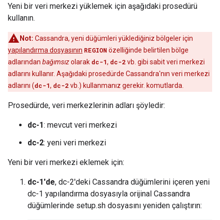
Yeni bir veri merkezi yüklemek için aşağıdaki prosedürü
kullanın.
Not:
Cassandra, yeni düğümleri yüklediğiniz bölgeler için
yapılandırma dosyasının
REGION
özelliğinde belirtilen bölge
adlarından
bağımsız
olarak
dc-1
,
dc-2
vb. gibi sabit veri merkezi
adlarını kullanır. Aşağıdaki prosedürde Cassandra'nın veri merkezi
adlarını (
dc-1
,
dc-2
vb.) kullanmanız gerekir. komutlarda.
Prosedürde, veri merkezlerinin adları şöyledir:
dc-1
: mevcut veri merkezi
dc-2
: yeni veri merkezi
Yeni bir veri merkezi eklemek için:
dc-1'de
, dc-2'deki Cassandra düğümlerini içeren yeni
dc-1 yapılandırma dosyasıyla orijinal Cassandra
düğümlerinde setup.sh dosyasını yeniden çalıştırın: