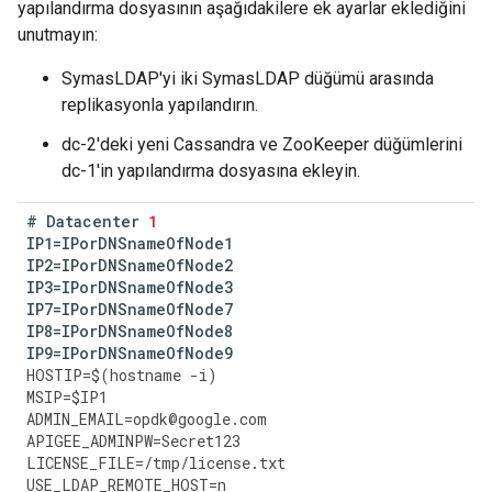
yapılandırma dosyasının aşağıdakilere ek ayarlar eklediğini
unutmayın:
SymasLDAP'yi iki SymasLDAP düğümü arasında
replikasyonla yapılandırın.
dc-2'deki yeni Cassandra ve ZooKeeper düğümlerini
dc-1'in yapılandırma dosyasına ekleyin.
#
Datacenter
1
IP1
=
IPorDNSnameOfNode1
IP2
=
IPorDNSnameOfNode2
IP3
=
IPorDNSnameOfNode3
IP7
=
IPorDNSnameOfNode7
IP8
=
IPorDNSnameOfNode8
IP9
=
IPorDNSnameOfNode9
HOSTIP
=
$
(
hostname
-
i
)
MSIP
=
$
IP1
ADMIN_EMAIL
=
opdk
@
google
.
com
APIGEE_ADMINPW
=
Secret123
LICENSE_FILE
=
/
tmp
/
license
.
txt
USE_LDAP_REMOTE_HOST
=
n