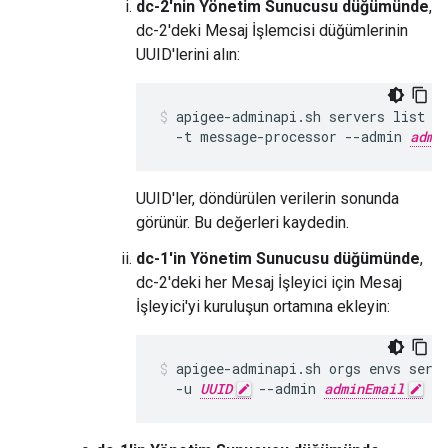
dc-2'nin Yönetim Sunucusu düğümünde
,
dc-2'deki Mesaj İşlemcisi düğümlerinin
UUID'lerini alın:
apigee-adminapi.sh servers list -
  -t message-processor --admin 
admi
UUID'ler, döndürülen verilerin sonunda
görünür. Bu değerleri kaydedin.
dc-1'in Yönetim Sunucusu düğümünde
,
dc-2'deki her Mesaj İşleyici için Mesaj
İşleyici'yi kuruluşun ortamına ekleyin:
apigee-adminapi.sh orgs envs serv
  -u 
UUID
 --admin 
adminEmail
 --