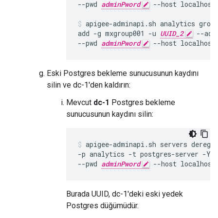
--pwd 
adminPword
 --host localhost

apigee-adminapi.sh analytics group
add -g mxgroup001 -u 
UUID_2
 --adm
--pwd 
adminPword
 --host localhost
Eski Postgres bekleme sunucusunun kaydını
silin ve dc-1'den kaldırın:
Mevcut
dc-1
Postgres bekleme
sunucusunun kaydını silin:
apigee-adminapi.sh servers deregi
-p analytics -t postgres-server -Y 
--pwd 
adminPword
 --host localhost
Burada UUID, dc-1'deki eski yedek
Postgres düğümüdür.