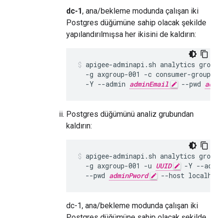
dc-1
, ana/bekleme modunda çalışan iki
Postgres düğümüne sahip olacak şekilde
yapılandırılmışsa her ikisini de kaldırın:
apigee-adminapi.sh analytics group
  -g axgroup-001 -c consumer-group-
  -Y --admin 
adminEmail
 --pwd 
adm
Postgres düğümünü analiz grubundan
kaldırın:
apigee-adminapi.sh analytics group
  -g axgroup-001 -u 
UUID
 -Y --adm
  --pwd 
adminPword
 --host localho
dc-1, ana/bekleme modunda çalışan iki
Postgres düğümüne sahip olacak şekilde