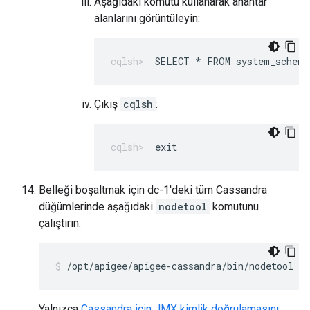
Aşağıdaki komutu kullanarak anahtar
alanlarını görüntüleyin:
SELECT * FROM system_schema
Çıkış
cqlsh
:
exit
Belleği boşaltmak için dc-1'deki tüm Cassandra
düğümlerinde aşağıdaki
nodetool
komutunu
çalıştırın:
/opt/apigee/apigee-cassandra/bin/nodetool [-
Yalnızca
Cassandra için JMX kimlik doğrulamasını