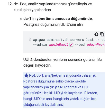
dc-1'de, analiz yapılandırmasını güncelleyin ve
kuruluşları yapılandırın.
dc-1'in yönetim sunucusu düğümünde
,
Postgres düğümünün UUID'sini alın:
apigee-adminapi.sh servers list -r dc-1
  --admin 
adminEmail
 --pwd 
adminPword
UUID, döndürülen verilerin sonunda görünür. Bu
değeri kaydedin.
Not
: dc-1, ana/bekleme modunda çalışan iki
Postgres düğümüne sahip olacak şekilde
yapılandırılmışsa çıkışta iki IP adresi ve UUID
görürsünüz. Her iki UUID'yi de kaydedin. IP'lerden,
hangi UUID'nin ana, hangisinin yedek düğüm için
olduğunu belirleyebilirsiniz.