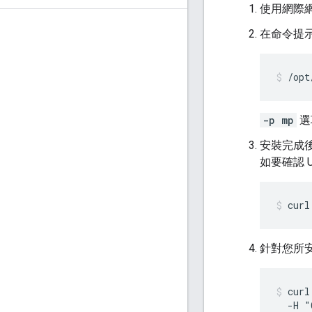
使用網際網
在命令提
/opt
-p mp
選
安裝完成後
如要確認 
curl
針對您所
curl
  -H "