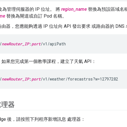
改為管理伺服器的 IP 位址。 將
region_name
替換為預設區域名稱 
me
替換為閘道或自訂 Pod 名稱。
由器，您應能夠透過 IP 位址向 API 發出要求 或路由器的 DNS
/
newRouter_IP
:
port
/v1/apiPath
如果您完成第一個教學課程，建立了天氣 API：
/
newRouter_IP
:
port
/v1/weather/forecastrss?w=12797282
處理器
dge 後，請按照下列程序新增訊息 處理器：