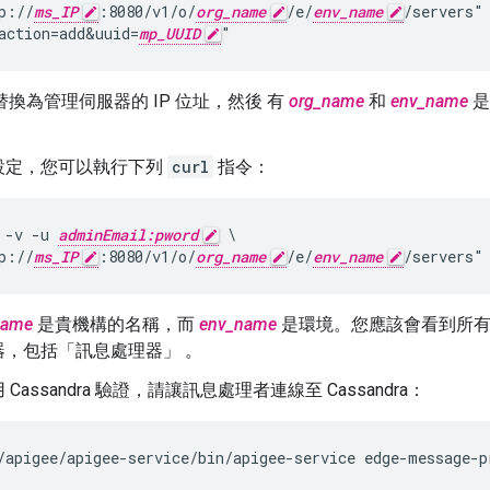
p://
ms_IP
:8080/v1/o/
org_name
/e/
env_name
/servers" 
action=add&uuid=
mp_UUID
"
替換為管理伺服器的 IP 位址，然後 有
org_name
和
env_name
是
設定，您可以執行下列
curl
指令：
 -v -u 
adminEmail:pword
 \

p://
ms_IP
:8080/v1/o/
org_name
/e/
env_name
/servers"
name
是貴機構的名稱，而
env_name
是環境。您應該會看到所有訊
器，包括「訊息處理器」 。
Cassandra 驗證，請讓訊息處理者連線至 Cassandra：
/apigee/apigee-service/bin/apigee-service edge-message-p