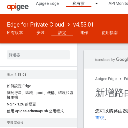
Apigee Edge
私有雲
API Monito
Edge for Private Cloud
v4.53.01
所有版本
安裝
設定
運作
使用指南
版本 4
.
53
.
01
Apigee Edge
Ed
如何設定 Edge
新增路
關於行星、區域、pod、機構、環境和虛
擬主機
Nginx 1
.
26 的變更
您可以將路由器
使用 apigee-adminapi
.
sh 公用程式
需求
。
安裝完成後