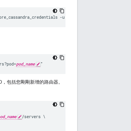
ore_cassandra_credentials -u 
username
 -p 
password
rs?pod=
pod_name
"
UID，包括您剛剛新增的路由器。
od_name
/servers \
