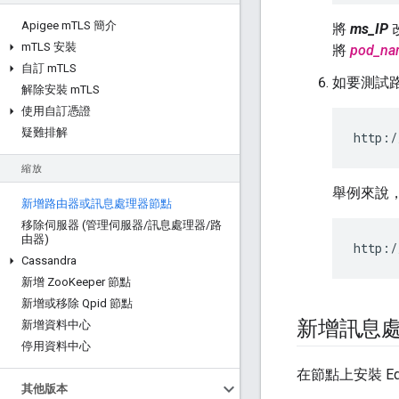
Apigee m
TLS 簡介
將
ms_IP
m
TLS 安裝
將
pod_na
自訂 m
TLS
如要測試路
解除安裝 m
TLS
使用自訂憑證
疑難排解
http:/
縮放
舉例來說，
新增路由器或訊息處理器節點
移除伺服器 (管理伺服器
/
訊息處理器
/
路
由器)
http:/
Cassandra
新增 Zoo
Keeper 節點
新增或移除 Qpid 節點
新增訊息
新增資料中心
停用資料中心
在節點上安裝 E
其他版本