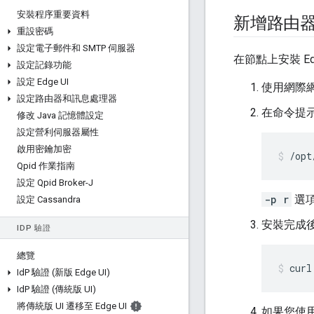
安裝程序重要資料
新增路由
重設密碼
設定電子郵件和 SMTP 伺服器
在節點上安裝 E
設定記錄功能
設定 Edge UI
使用網際網
設定路由器和訊息處理器
在命令提
修改 Java 記憶體設定
設定營利伺服器屬性
啟用密鑰加密
/opt
Qpid 作業指南
設定 Qpid Broker-J
-p r
選項
設定 Cassandra
安裝完成後
ID
P 驗證
總覽
curl
Id
P 驗證 (新版 Edge UI)
Id
P 驗證 (傳統版 UI)
將傳統版 UI 遷移至 Edge UI
如果您使用 