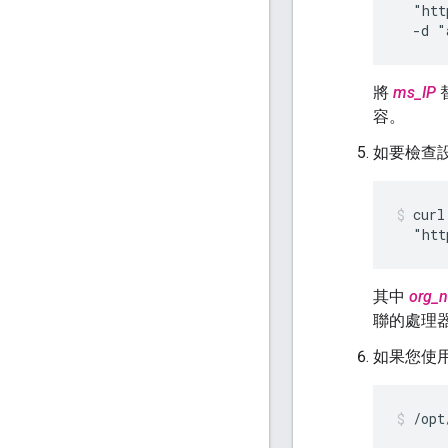
  "htt
  -d "
將
ms_IP
容。
如要檢查
curl
  "htt
其中
org_
聯的處理
如果您使用 
/opt