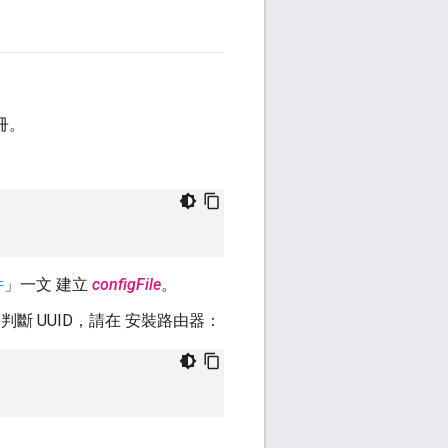
冊。
件
」一文 建立
configFile
。
斷 UUID，請在 安裝路由器：