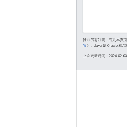
除非另有註明，否則本頁
策
》。Java 是 Oracl
上次更新時間：2026-02-0
關於 Apigee
We're part of Google
活動
合作夥伴
電子書與網路廣播