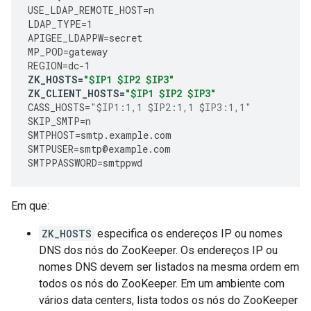
USE_LDAP_REMOTE_HOST
=
n
LDAP_TYPE
=
1
APIGEE_LDAPPW
=
secret
MP_POD
=
gateway
REGION
=
dc
-
1
ZK_HOSTS
=
"$IP1 $IP2 $IP3"
ZK_CLIENT_HOSTS
=
"$IP1 $IP2 $IP3"
CASS_HOSTS
=
"$IP1:1,1 $IP2:1,1 $IP3:1,1"
SKIP_SMTP
=
n
SMTPHOST
=
smtp
.
example
.
com
SMTPUSER
=
smtp
@
example
.
com
SMTPPASSWORD
=
smtppwd
Em que:
ZK_HOSTS
especifica os endereços IP ou nomes
DNS dos nós do ZooKeeper. Os endereços IP ou
nomes DNS devem ser listados na mesma ordem em
todos os nós do ZooKeeper. Em um ambiente com
vários data centers, lista todos os nós do ZooKeeper