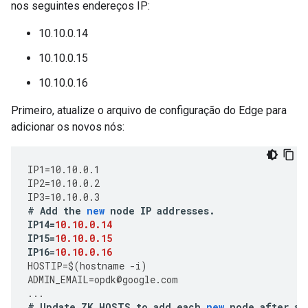
nos seguintes endereços IP:
10.10.0.14
10.10.0.15
10.10.0.16
Primeiro, atualize o arquivo de configuração do Edge para
adicionar os novos nós:
IP1
=
10.10.0.1
IP2
=
10.10.0.2
IP3
=
10.10.0.3
#
Add
the
new
node
IP
addresses
.
IP14
=
10.10.0.14
IP15
=
10.10.0.15
IP16
=
10.10.0.16
HOSTIP
=
$
(
hostname
-
i
)
ADMIN_EMAIL
=
opdk
@
google
.
com
...
#
Update
ZK_HOSTS
to
add
each
new
node
after
an