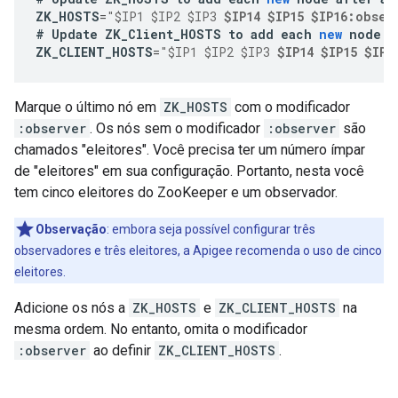
ZK_HOSTS
=
"$IP1 $IP2 $IP3 
$IP14 $IP15 $IP16:obser
#
Update
ZK_Client_HOSTS
to
add
each
new
node
a
ZK_CLIENT_HOSTS
=
"$IP1 $IP2 $IP3 
$IP14 $IP15 $IP1
Marque o último nó em
ZK_HOSTS
com o modificador
:observer
. Os nós sem o modificador
:observer
são
chamados "eleitores". Você precisa ter um número ímpar
de "eleitores" em sua configuração. Portanto, nesta você
tem cinco eleitores do ZooKeeper e um observador.
Observação
: embora seja possível configurar três
observadores e três eleitores, a Apigee recomenda o uso de cinco
eleitores.
Adicione os nós a
ZK_HOSTS
e
ZK_CLIENT_HOSTS
na
mesma ordem. No entanto, omita o modificador
:observer
ao definir
ZK_CLIENT_HOSTS
.