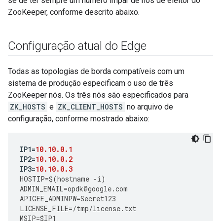
se de ter sempre um número ímpar de nós de eleitor do
ZooKeeper, conforme descrito abaixo.
Configuração atual do Edge
Todas as topologias de borda compatíveis com um
sistema de produção especificam o uso de três
ZooKeeper nós. Os três nós são especificados para
ZK_HOSTS
e
ZK_CLIENT_HOSTS
no arquivo de
configuração, conforme mostrado abaixo:
IP1
=
10.10.0.1
IP2
=
10.10.0.2
IP3
=
10.10.0.3
HOSTIP
=
$
(
hostname
-
i
)
ADMIN_EMAIL
=
opdk
@
google
.
com
APIGEE_ADMINPW
=
Secret123
LICENSE_FILE
=
/tmp/license.txt
MSIP
=
$IP1