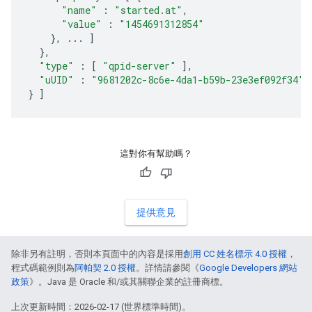
"name"
:
"started.at"
,
"value"
:
"1454691312854"
},
...
]
},
"type"
:
[
"qpid-server"
],
"uUID"
:
"9681202c-8c6e-4da1-b59b-23e3ef092f34"
}
]
這對你有幫助嗎？
提供意見
除非另有註明，否則本頁面中的內容是採用
創用 CC 姓名標示 4.0 授權
，
程式碼範例則為
阿帕契 2.0 授權
。詳情請參閱《
Google Developers 網站
政策
》。Java 是 Oracle 和/或其關聯企業的註冊商標。
上次更新時間：2026-02-17 (世界標準時間)。