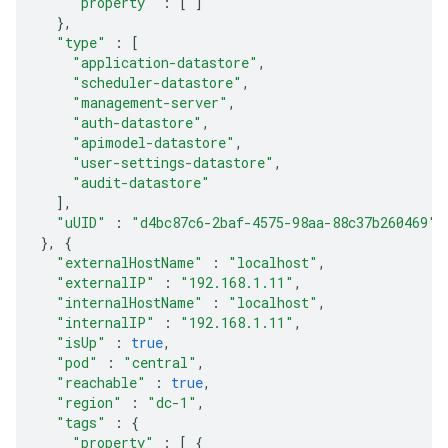
"property"
:
[
]
},
"type"
:
[
"application-datastore"
,
"scheduler-datastore"
,
"management-server"
,
"auth-datastore"
,
"apimodel-datastore"
,
"user-settings-datastore"
,
"audit-datastore"
],
"uUID"
:
"d4bc87c6-2baf-4575-98aa-88c37b260469"
},
{
"externalHostName"
:
"localhost"
,
"externalIP"
:
"192.168.1.11"
,
"internalHostName"
:
"localhost"
,
"internalIP"
:
"192.168.1.11"
,
"isUp"
:
true
,
"pod"
:
"central"
,
"reachable"
:
true
,
"region"
:
"dc-1"
,
"tags"
:
{
"property"
:
[
{