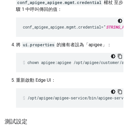
conf_apigee_apigee.mgmt.credential
權杖 至步
驟 1 中呼叫傳回的值：
conf_apigee_apigee.mgmt.credential="
STRING_RE
將
ui.properties
的擁有者設為「apigee」：
chown apigee:apigee /opt/apigee/customer/ap
重新啟動 Edge UI：
/opt/apigee/apigee-service/bin/apigee-servic
測試設定