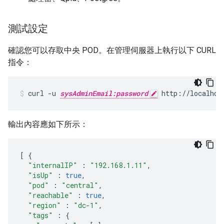
測試設定
確認您可以存取中央 POD。在管理伺服器上執行以下 CURL
指令：
curl -u 
sysAdminEmail:password
 http://localhos
輸出內容應如下所示：
[
{
"internalIP"
:
"192.168.1.11"
,
"isUp"
:
true
,
"pod"
:
"central"
,
"reachable"
:
true
,
"region"
:
"dc-1"
,
"tags"
:
{