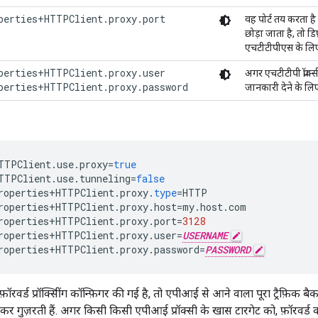
perties+HTTPClient.proxy.port
वह पोर्ट तय करता है 
छोड़ा जाता है, तो ड
एचटीटीपीएस के लिए 
perties+HTTPClient.proxy.user

अगर एचटीटीपी प्रॉक्स
perties+HTTPClient.proxy.password
जानकारी देने के लिए 
TTPClient
.
use
.
proxy
=
true
TTPClient
.
use
.
tunneling
=
false
roperties
+
HTTPClient
.
proxy
.
type
=
HTTP
roperties
+
HTTPClient
.
proxy
.
host
=
my
.
host
.
com
roperties
+
HTTPClient
.
proxy
.
port
=
3128
roperties
+
HTTPClient
.
proxy
.
user
=
USERNAME
roperties
+
HTTPClient
.
proxy
.
password
=
PASSWORD
रवर्ड प्रॉक्सीिंग कॉन्फ़िगर की गई है, तो एपीआई से आने वाला पूरा ट्रैफ़िक ब
े होकर गुज़रती हैं. अगर किसी किसी एपीआई प्रॉक्सी के खास टारगेट को, फ़ॉरवर्