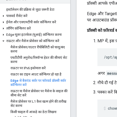
प्रॉक्सी आपके एपीआ
इंस्टॉलेशन की प्रक्रिया से जुड़ा ज़रूरी डेटा
Edge और TargetEndp
पासवर्ड रीसेट करें
पर आउटबाउंड प्रॉक्सी
ईमेल और एसएमटीपी सर्वर कॉन्फ़िगर करें
लॉगिंग कॉन्फ़िगर करें
प्रॉक्सी को फ़ॉरवर
Edge यूज़र इंटरफ़ेस (यूआई) कॉन्फ़िगर करना
MP में, इस फ
राऊटर और मैसेज प्रोसेसर को कॉन्फ़िगर करें
मैसेज प्रोसेसर
/
राउटर रीचेबिलिटी को चालू
/
बंद
करना
/opt/a
एचटीटीपी अनुरोध
/
रिस्पॉन्स हेडर की सीमाएं सेट
करना
राऊटर पर IPv6 इस्तेमाल करें
अगर
mess
राऊटर का टाइम आउट कॉन्फ़िगर हो रहा है
Edge से बैकएंड सर्वर पर फ़ॉरवर्ड प्रॉक्सी सर्वर
नीचे दी गई टे
कॉन्फ़िगर करें
राऊटर या मैसेज प्रोसेसर पर मैसेज के साइज़ की
पक्का करें क
सीमा सेट करें
मैसेज प्रोसेसर पर L1 कैश खत्म होने की तारीख
सेट करना
chow
किसी फ़ाइल में आंकड़े का डेटा लिखना