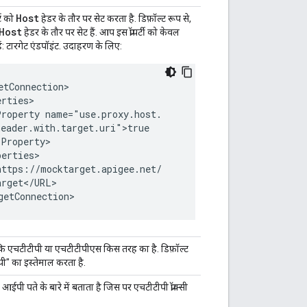
Host
्ट को
हेडर के तौर पर सेट करता है. डिफ़ॉल्ट रूप से,
Host
हेडर के तौर पर सेट हैं. आप इस प्रॉपर्टी को केवल
ैं: टारगेट एंडपॉइंट. उदाहरण के लिए:
tConnection>

rties>

roperty name="use.proxy.host.

eader.with.target.uri">true

Property>

erties>

ttps://mocktarget.apigee.net/

rget</URL>

getConnection>
कि एचटीटीपी या एचटीटीपीएस किस तरह का है. डिफ़ॉल्ट
पी" का इस्तेमाल करता है.
आईपी पते के बारे में बताता है जिस पर एचटीटीपी प्रॉक्सी