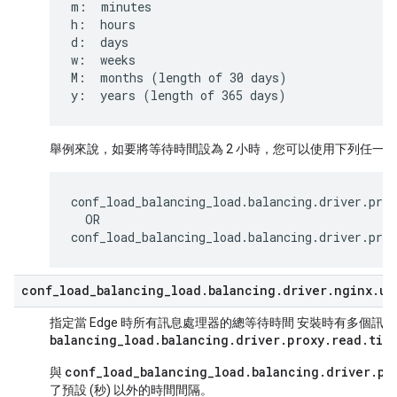
m:  minutes

h:  hours

d:  days

w:  weeks

M:  months (length of 30 days)

y:  years (length of 365 days)
舉例來說，如要將等待時間設為 2 小時，您可以使用下列任一種
conf_load_balancing_load
.
balancing
.
driver
.
prox
OR
conf_load_balancing_load
.
balancing
.
driver
.
prox
conf
_
load
_
balancing
_
load
.
balancing
.
driver
.
nginx
.
up
指定當 Edge 時所有訊息處理器的總等待時間 安裝時有多個
balancing
_
load
.
balancing
.
driver
.
proxy
.
read
.
tim
conf_load_balancing_load.balancing.driver.pr
與
了預設 (秒) 以外的時間間隔。