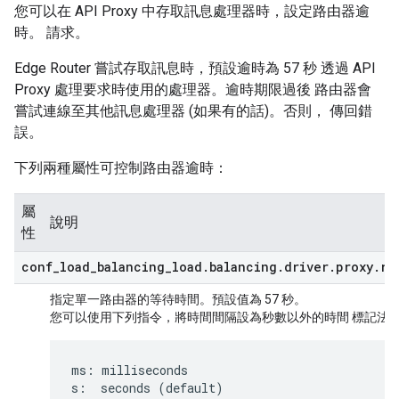
您可以在 API Proxy 中存取訊息處理器時，設定路由器逾
時。 請求。
Edge Router 嘗試存取訊息時，預設逾時為 57 秒 透過 API
Proxy 處理要求時使用的處理器。逾時期限過後 路由器會
嘗試連線至其他訊息處理器 (如果有的話)。否則， 傳回錯
誤。
下列兩種屬性可控制路由器逾時：
屬
說明
性
conf
_
load
_
balancing
_
load
.
balancing
.
driver
.
proxy
.
re
指定單一路由器的等待時間。預設值為 57 秒。
您可以使用下列指令，將時間間隔設為秒數以外的時間 標記法
ms: milliseconds

s:  seconds (default)
