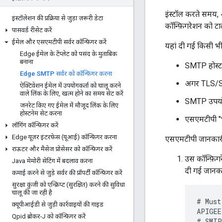
इंस्टॉल करते समय
इंस्टॉलेशन की प्रक्रिया से जुड़ा ज़रूरी डेटा
कॉन्फ़िगरेशन को ट
पासवर्ड रीसेट करें
ईमेल और एसएमटीपी सर्वर कॉन्फ़िगर करें
यहां दी गई किसी भ
Edge ईमेल के टेंप्लेट को पसंद के मुताबिक
बनाना
SMTP होस्ट
Edge SMTP सर्वर को कॉन्फ़िगर करना
अगर TLS/SSL
ऐक्टिवेशन ईमेल में उपयोगकर्ता को चालू करने
वाले लिंक के लिए
,
खत्म होने का समय सेट करें
SMTP उपयोग
जनरेट किए गए ईमेल में मौजूद लिंक के लिए
होस्टनेम सेट करना
एसएमटीपी "भ
लॉगिंग कॉन्फ़िगर करें
Edge यूज़र इंटरफ़ेस (यूआई) कॉन्फ़िगर करना
एसएमटीपी जानकारी
राऊटर और मैसेज प्रोसेसर को कॉन्फ़िगर करें
उस कॉन्फ़िग
Java मेमोरी सेटिंग में बदलाव करना
दी गई जानका
कमाई करने से जुड़े सर्वर की प्रॉपर्टी कॉन्फ़िगर करें
सुरक्षा कुंजी को एन्क्रिप्ट (सुरक्षित) करने की सुविधा
चालू की जा रही है
#
Must
क्यूपीआईडी से जुड़ी कार्रवाइयों की गाइड
APIGEE
Qpid ब्रोकर-J को कॉन्फ़िगर करें
#
SMTP