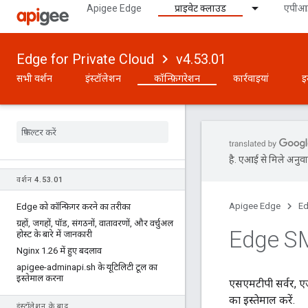
Apigee Edge
प्राइवेट क्लाउड
एपीआई
Edge for Private Cloud
v4.53.01
सभी वर्शन
इंस्टॉलेशन
कॉन्फ़िगरेशन
कार्रवाइयां
इ
है. एआई से मिले अनुवाद
वर्शन 4
.
53
.
01
Apigee Edge
Ed
Edge को कॉन्फ़िगर करने का तरीका
ग्रहों
,
जगहों
,
पॉड
,
संगठनों
,
वातावरणों
,
और वर्चुअल
Edge SMT
होस्ट के बारे में जानकारी
Nginx 1
.
26 में हुए बदलाव
apigee-adminapi
.
sh के यूटिलिटी टूल का
इस्तेमाल करना
एसएमटीपी सर्वर, ए
का इस्तेमाल करें.
इंस्टॉलेशन के बाद