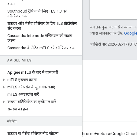
करना
Southboud ट्रैफ़िक के लिए TLS 1
.
3 को
कॉन्फ़िगर करना
राऊटर और मैसेज प्रोसेसर के लिए TLS प्रोटोकॉल
जब तक कुछ अलग से न बताया जाए
सेट करना
ज़्यादा जानकारी के लिए,
Google 
Cassandra Internode एन्क्रिप्शन को सक्षम
करना
आखिरी बार 2026-02-17 (UTC)
Cassandra के नेटिव m
TLS को कॉन्फ़िगर करना
APIGEE M
TLS
Apigee के बारे में
Apigee m
TLS के बारे में जानकारी
We're part of Google
m
TLS इंस्टॉल करना
m
TLS को पसंद के मुताबिक बनाएं
इवेंट
m
TLS अनइंस्टॉल करें
पार्टनर
कस्टम सर्टिफ़िकेट का इस्तेमाल करें
ई-किताबें और वेबकास्ट
समस्या का हल
स्केलिंग
राऊटर या मैसेज प्रोसेसर नोड जोड़ना
Android
Chrome
Firebase
Google Cloud