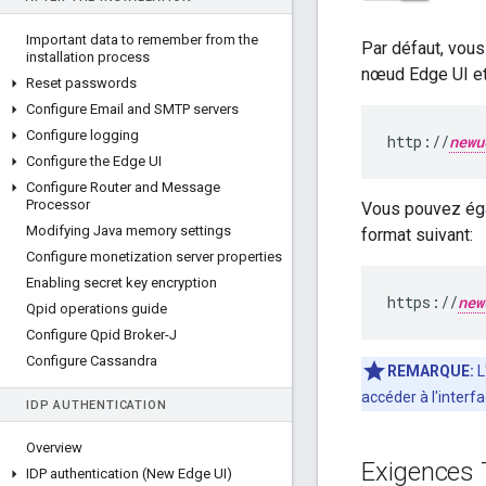
Important data to remember from the
Par défaut, vou
installation process
nœud Edge UI et
Reset passwords
Configure Email and SMTP servers
Configure logging
http://
newu
Configure the Edge UI
Configure Router and Message
Processor
Vous pouvez égal
Modifying Java memory settings
format suivant:
Configure monetization server properties
Enabling secret key encryption
https://
new
Qpid operations guide
Configure Qpid Broker-J
Configure Cassandra
REMARQUE:
L
accéder à l'interf
IDP AUTHENTICATION
Overview
Exigences
IDP authentication (New Edge UI)