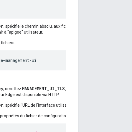
=n
, spécifie le chemin absolu. aux fichiers de clé et de certificat TLS. Le
 à "apigee" utilisateur.
ichiers:
ge-management-ui
=y
MANAGEMENT_UI_TLS_KEY_FILE
MANAGEMENT_UI_T
, omettez
. et
eur Edge est disponible via HTTP.
=n
, spécifie l'URL de l'interface utilisateur Edge.
propriétés du fichier de configuration. Exemple :