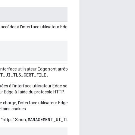
ur accéder à l'interface utilisateur Edge. La valeur par défaut est "http". D
interface utilisateur Edge sont arrêtées sur l'interface utilisateur Edge.
NT_UI_TLS_CERT_FILE.
ssées à l'interface utilisateur Edge sont arrêtées un équilibreur de charge
eur Edge à l'aide du protocole HTTP.
de charge, l'interface utilisateur Edge doit toujours sachez que la requête
rtains cookies.
MANAGEMENT_UI_TLS_OFFLOAD
 "https" Sinon,
est ignoré: