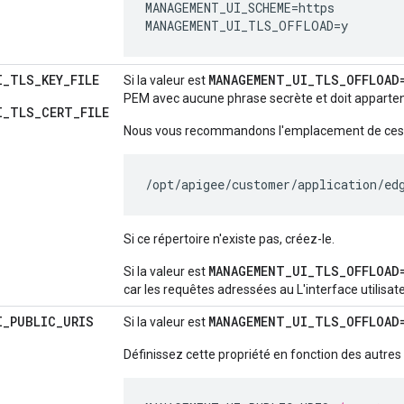
MANAGEMENT_UI_SCHEME=https

MANAGEMENT_UI_TLS_OFFLOAD=y
I
_
TLS
_
KEY
_
FILE
MANAGEMENT
_
UI
_
TLS
_
OFFLOAD
Si la valeur est
PEM avec aucune phrase secrète et doit appartenir
I_TLS_CERT_FILE
Nous vous recommandons l'emplacement de ces f
/opt/apigee/customer/application/ed
Si ce répertoire n'existe pas, créez-le.
MANAGEMENT_UI_TLS_OFFLOAD
Si la valeur est
car les requêtes adressées au L'interface utilisat
I
_
PUBLIC
_
URIS
MANAGEMENT_UI_TLS_OFFLOAD
Si la valeur est
Définissez cette propriété en fonction des autres 