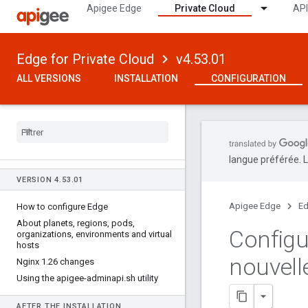
Apigee Edge
Private Cloud
API
Edge for Private Cloud
v4.53.01
ALL VERSIONS
INSTALLATION
CONFIGURATION
langue préférée. L
VERSION 4
.
53
.
01
Apigee Edge
Ed
How to configure Edge
About planets
,
regions
,
pods
,
Configu
organizations
,
environments and virtual
hosts
nouvelle
Nginx 1
.
26 changes
Using the apigee-adminapi
.
sh utility
AFTER THE INSTALLATION