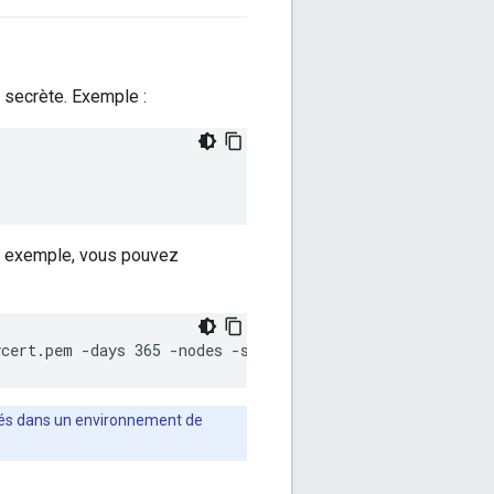
 secrète. Exemple :
ar exemple, vous pouvez
ycert.pem -days 365 -nodes -subj '/CN=localhost'
signés dans un environnement de