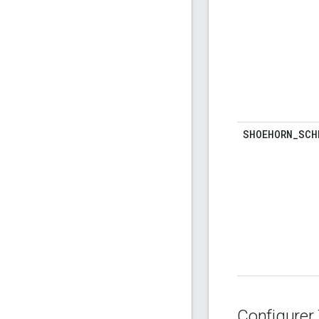
SHOEHORN
_
SCH
Configurer