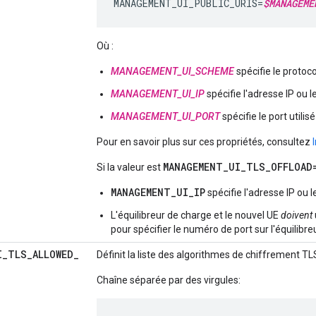
MANAGEMENT_UI_PUBLIC_URIS=
$MANAGEME
Où :
MANAGEMENT_UI_SCHEME
spécifie le protoco
MANAGEMENT_UI_IP
spécifie l'adresse IP ou l
MANAGEMENT_UI_PORT
spécifie le port utilis
Pour en savoir plus sur ces propriétés, consultez
MANAGEMENT_UI_TLS_OFFLOAD
Si la valeur est
MANAGEMENT_UI_IP
spécifie l'adresse IP ou 
L'équilibreur de charge et le nouvel UE
doivent
pour spécifier le numéro de port sur l'équilibre
I
_
TLS
_
ALLOWED
_
Définit la liste des algorithmes de chiffrement T
Chaîne séparée par des virgules: