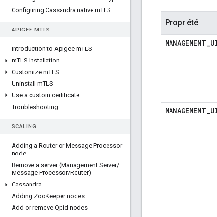
Configuring Cassandra native m
TLS
Propriété
APIGEE M
TLS
MANAGEMENT
_
U
Introduction to Apigee m
TLS
m
TLS Installation
Customize m
TLS
Uninstall m
TLS
Use a custom certificate
Troubleshooting
MANAGEMENT
_
U
SCALING
Adding a Router or Message Processor
node
Remove a server (Management Server
/
Message Processor
/
Router)
Cassandra
Adding Zoo
Keeper nodes
Add or remove Qpid nodes