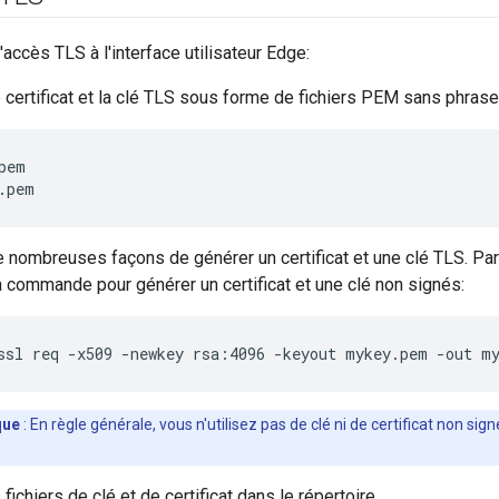
'accès TLS à l'interface utilisateur Edge:
 certificat et la clé TLS sous forme de fichiers PEM sans phrase
pem

.pem
de nombreuses façons de générer un certificat et une clé TLS. P
a commande pour générer un certificat et une clé non signés:
ssl req -x509 -newkey rsa:4096 -keyout mykey.pem -out m
que
: En règle générale, vous n'utilisez pas de clé ni de certificat non 
fichiers de clé et de certificat dans le répertoire