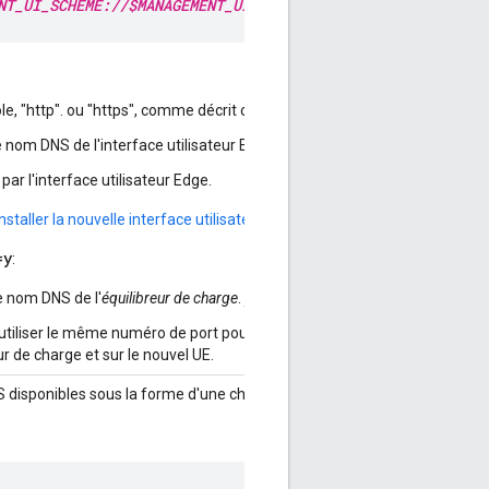
NT_UI_SCHEME://$MANAGEMENT_UI_IP:$MANAGEMENT_UI_PORT
le, "http". ou "https", comme décrit ci-dessus.
e nom DNS de l'interface utilisateur Edge.
é par l'interface utilisateur Edge.
Installer la nouvelle interface utilisateur Edge
.
=y
:
le nom DNS de l'
équilibreur de charge
.
pas
de l'interface utilisateur Edge.
utiliser le même numéro de port pour les requêtes, par exemple 3001. U
ur de charge et sur le nouvel UE.
LS disponibles sous la forme d'une chaîne de valeurs séparées par des v