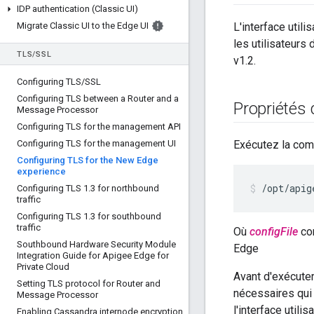
IDP authentication (Classic UI)
Migrate Classic UI to the Edge UI
L'interface util
les utilisateurs
TLS
/
SSL
v1.2.
Configuring TLS
/
SSL
Configuring TLS between a Router and a
Propriétés 
Message Processor
Configuring TLS for the management API
Configuring TLS for the management UI
Exécutez la comm
Configuring TLS for the New Edge
experience
/opt/apig
Configuring TLS 1
.
3 for northbound
traffic
Configuring TLS 1
.
3 for southbound
traffic
Où
configFile
cor
Southbound Hardware Security Module
Edge
Integration Guide for Apigee Edge for
Private Cloud
Avant d'exécuter
Setting TLS protocol for Router and
nécessaires qui 
Message Processor
l'interface utilis
Enabling Cassandra internode encryption