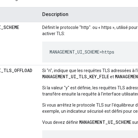
Description
I
_
SCHEME
Définit le protocole "http". ou « https », utilisé po
activer TLS:
MANAGEMENT_UI_SCHEME=https
I
_
TLS
_
OFFLOAD
Si "n", indique que les requêtes TLS adressées à l'
MANAGEMENT_UI_TLS_KEY_FILE
MANAGEME
et
Si la valeur "y" est définie, les requêtes TLS adre
transfère ensuite la requête à l'interface utilisat
Si vous arrêtez le protocole TLS sur l'équilibreur 
exemple, un indicateur sécurisé est défini pour ce
MANAGEMENT_UI_SCHEME
Vous devez définir
sur