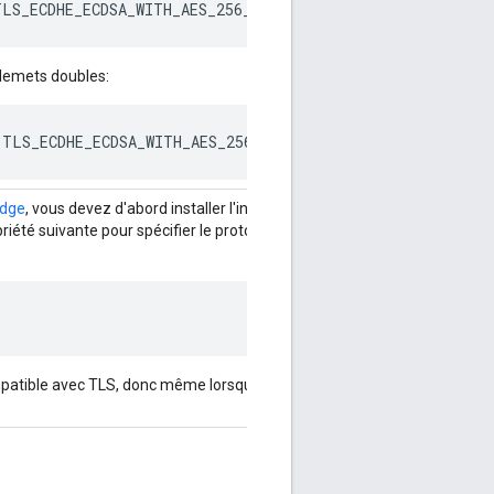
LS_ECDHE_ECDSA_WITH_AES_256_GCM_SHA384,TLS_ECDHE_RSA_WI
lemets doubles:
TLS_ECDHE_ECDSA_WITH_AES_256_GCM_SHA384 TLS_ECDHE_RSA_W
Edge
, vous devez d'abord installer l'interface utilisateur Edge de base, 
opriété suivante pour spécifier le protocole, « http », utilisé pour accéder 
mpatible avec TLS, donc même lorsque vous activez TLS sur l'interface ut