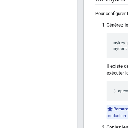
Pour configurer l
Générez le
mykey.
mycert
Il existe 
exécuter l
open
Remar
production.
Copiez les 