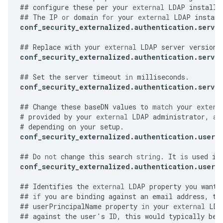
##
configure
these
per
your
external
LDAP
installa
##
The
IP
or
domain
for
your
external
LDAP
instanc
conf_security_externalized
.
authentication
.
server
##
Replace
with
your
external
LDAP
server
version
.
conf_security_externalized
.
authentication
.
server
##
Set
the
server
timeout
in
milliseconds
.
conf_security_externalized
.
authentication
.
server
##
Change
these
baseDN
values
to
match
your
extern
#
provided
by
your
external
LDAP
administrator
,
an
#
depending
on
your
setup
.
conf_security_externalized
.
authentication
.
user
.
##
Do
not
change
this
search
string
.
It
is
used
in
conf_security_externalized
.
authentication
.
user
.
##
Identifies
the
external
LDAP
property
you
want
##
if
you
are
binding
against
an
email
address
,
th
##
userPrincipalName
property
in
your
external
LDA
##
against
the
user
'
s
ID
,
this
would
typically
be