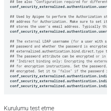
##
See
also
"
Configuration required for different 
conf_security_externalized
.
authentication
.
user
.
##
Used
by
Apigee
to
perform
the
Authorization
ste
##
address
for
Authorization
.
Make
sure
to
set
it
##
stores
the
user
'
s
email
address
.
Typically
this
conf_security_externalized
.
authentication
.
user
.
##
The
external
LDAP
username
(
for
a
user
with
sea
##
password
and
whether
the
password
is
encrypted
.
##
externalized
.
authentication
.
bind
.
direct
.
type
to
##
The
password
attribute
can
be
encrypted
or
in
p
##
"
Indirect binding only: Encrypting the external
##
for
encryption
instructions
.
Set
the
password
.
e
##
encrypted
.
Set
it
to
"false"
if
the
password
is
conf_security_externalized
.
authentication
.
indir
conf_security_externalized
.
authentication
.
indir
conf_security_externalized
.
authentication
.
indir
Kurulumu test etme