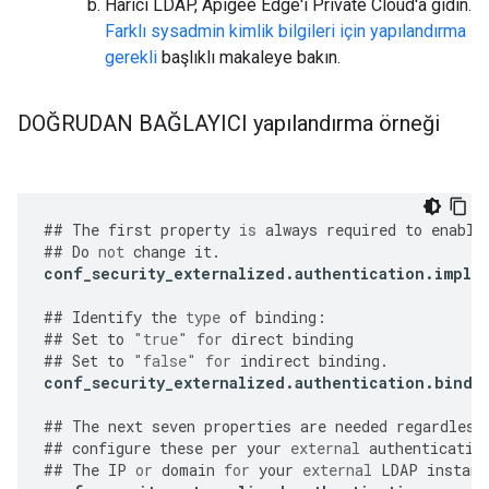
Harici LDAP, Apigee Edge'i Private Cloud'a gidin.
Farklı sysadmin kimlik bilgileri için yapılandırma
gerekli
başlıklı makaleye bakın.
DOĞRUDAN BAĞLAYICI yapılandırma örneği
##
The
first
property
is
always
required
to
enable
##
Do
not
change
it
.
conf_security_externalized
.
authentication
.
imple
##
Identify
the
type
of
binding
:
##
Set
to
"true"
for
direct
binding
##
Set
to
"false"
for
indirect
binding
.
conf_security_externalized
.
authentication
.
bind
.
##
The
next
seven
properties
are
needed
regardless
##
configure
these
per
your
external
authenticatio
##
The
IP
or
domain
for
your
external
LDAP
instanc