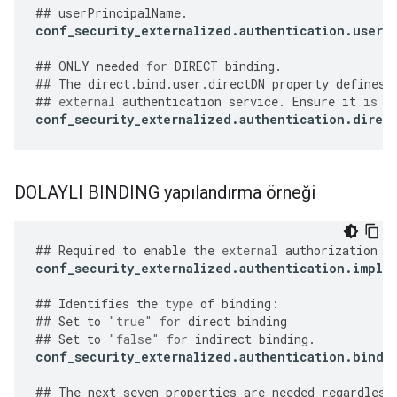
##
userPrincipalName
.
conf_security_externalized
.
authentication
.
user
.
##
ONLY
needed
for
DIRECT
binding
.
##
The
direct
.
bind
.
user
.
directDN
property
defines
##
external
authentication
service
.
Ensure
it
is
s
conf_security_externalized
.
authentication
.
direc
DOLAYLI BINDING yapılandırma örneği
##
Required
to
enable
the
external
authorization
f
conf_security_externalized
.
authentication
.
imple
##
Identifies
the
type
of
binding
:
##
Set
to
"true"
for
direct
binding
##
Set
to
"false"
for
indirect
binding
.
conf_security_externalized
.
authentication
.
bind
.
##
The
next
seven
properties
are
needed
regardless