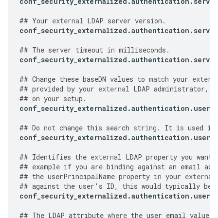
conf_security_externalized
.
authentication
.
server
##
Your
external
LDAP
server
version
.
conf_security_externalized
.
authentication
.
server
##
The
server
timeout
in
milliseconds
.
conf_security_externalized
.
authentication
.
server
##
Change
these
baseDN
values
to
match
your
extern
##
provided
by
your
external
LDAP
administrator
,
a
##
on
your
setup
.
conf_security_externalized
.
authentication
.
user
.
##
Do
not
change
this
search
string
.
It
is
used
in
conf_security_externalized
.
authentication
.
user
.
##
Identifies
the
external
LDAP
property
you
want
##
example
if
you
are
binding
against
an
email
add
##
the
userPrincipalName
property
in
your
external
##
against
the
user
'
s
ID
,
this
would
typically
be
conf_security_externalized
.
authentication
.
user
.
##
The
LDAP
attribute
where
the
user
email
value
i