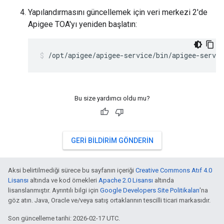
Yapılandırmasını güncellemek için veri merkezi 2'de
Apigee TOA'yı yeniden başlatın:
/opt/apigee/apigee-service/bin/apigee-servic
Bu size yardımcı oldu mu?
GERI BILDIRIM GÖNDERIN
Aksi belirtilmediği sürece bu sayfanın içeriği
Creative Commons Atıf 4.0
Lisansı
altında ve kod örnekleri
Apache 2.0 Lisansı
altında
lisanslanmıştır. Ayrıntılı bilgi için
Google Developers Site Politikaları
'na
göz atın. Java, Oracle ve/veya satış ortaklarının tescilli ticari markasıdır.
Son güncelleme tarihi: 2026-02-17 UTC.