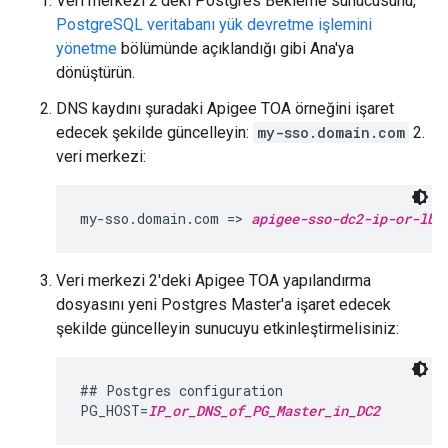
Veri merkezi 2'deki Postgres Bekleme sunucusunu,
PostgreSQL veritabanı yük devretme işlemini
yönetme
bölümünde açıklandığı gibi Ana'ya
dönüştürün.
DNS kaydını şuradaki Apigee TOA örneğini işaret
edecek şekilde güncelleyin:
my-sso.domain.com
2.
veri merkezi:
my-sso.domain.com => 
apigee-sso-dc2-ip-or-lb
Veri merkezi 2'deki Apigee TOA yapılandırma
dosyasını yeni Postgres Master'a işaret edecek
şekilde güncelleyin sunucuyu etkinleştirmelisiniz:
## Postgres configuration

PG_HOST=
IP_or_DNS_of_PG_Master_in_DC2