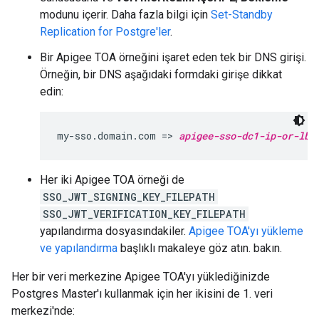
modunu içerir. Daha fazla bilgi için
Set-Standby
Replication for Postgre'ler
.
Bir Apigee TOA örneğini işaret eden tek bir DNS girişi.
Örneğin, bir DNS aşağıdaki formdaki girişe dikkat
edin:
my-sso.domain.com => 
apigee-sso-dc1-ip-or-lb
Her iki Apigee TOA örneği de
SSO_JWT_SIGNING_KEY_FILEPATH
SSO_JWT_VERIFICATION_KEY_FILEPATH
yapılandırma dosyasındakiler.
Apigee TOA'yı yükleme
ve yapılandırma
başlıklı makaleye göz atın. bakın.
Her bir veri merkezine Apigee TOA'yı yüklediğinizde
Postgres Master'ı kullanmak için her ikisini de 1. veri
merkezi'nde: