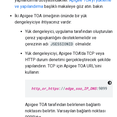
yapılandırma dosyasındakiler.
Apigee TOA'yı yükleme
ve yapılandırma
başlıklı makaleye göz atın. bakın.
İki Apigee TOA örneğinin önünde bir yük
dengeleyiciye ihtiyacınız vardır:
Yük dengeleyici, uygulama tarafından oluşturulan
çerez yapışkanlığını desteklemelidir ve
çerezinin adı
JSESSIONID
olmalıdır.
Yük dengeleyiciyi, Apigee TOA'da TCP veya
HTTP durum denetimi gerçekleştirecek şekilde
yapılandırın. TCP için Apigee TOA URL'sini
kullanın:
http_or_https
://
edge_sso_IP_DNS
:9099
Apigee TOA tarafından belirlenen bağlantı
noktasını belirtin. Varsayılan bağlantı noktası