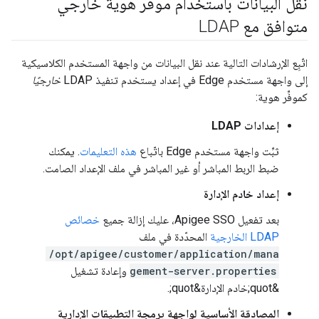
نقل البيانات باستخدام موفِّر هوية خارجي
متوافق مع LDAP
اتّبِع الإرشادات التالية عند نقل البيانات من واجهة المستخدم الكلاسيكية
إلى واجهة مستخدم Edge في إعداد يستخدم تنفيذ LDAP
خارجيًا
كموفِّر هوية:
إعدادات LDAP
ثبِّت واجهة مستخدم Edge باتّباع
هذه التعليمات
. يمكنك
ضبط الربط المباشر أو غير المباشر في ملف الإعداد الصامت.
إعداد خادم الإدارة
بعد تفعيل Apigee SSO، عليك إزالة جميع
خصائص
LDAP الخارجية
المحدّدة في ملف
/opt/apigee/customer/application/mana
gement-server.properties
وإعادة تشغيل
&quot;خادم الإدارة&quot;.
المصادقة الأساسية لواجهة برمجة التطبيقات الإدارية