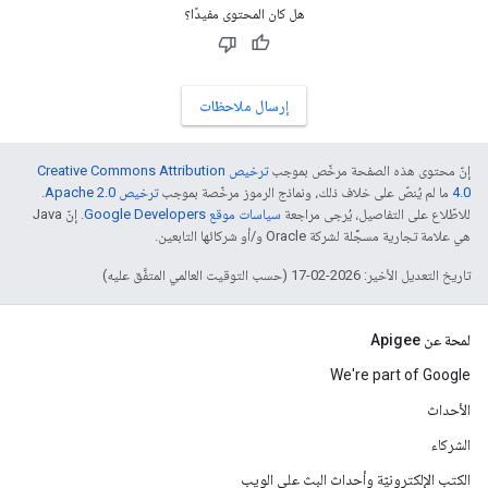
هل كان المحتوى مفيدًا؟
إرسال ملاحظات
إنّ محتوى هذه الصفحة مرخّص بموجب
ترخيص Creative Commons Attribution
4.0‏
ما لم يُنصّ على خلاف ذلك، ونماذج الرموز مرخّصة بموجب
ترخيص Apache 2.0‏
.
للاطّلاع على التفاصيل، يُرجى مراجعة
سياسات موقع Google Developers‏
. إنّ Java
هي علامة تجارية مسجَّلة لشركة Oracle و/أو شركائها التابعين.
تاريخ التعديل الأخير: 2026-02-17 (حسب التوقيت العالمي المتفَّق عليه)
لمحة عن Apigee
We're part of Google
الأحداث
الشركاء
الكتب الإلكترونيّة وأحداث البث على الويب