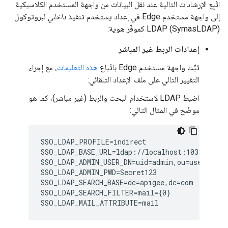
اتّبِع الإرشادات التالية عند نقل البيانات من واجهة المستخدم الكلاسيكية
إلى واجهة مستخدم Edge في إعداد يستخدم تنفيذ
داخلي
لبروتوكول
LDAP (SymasLDAP) كموفّر هوية:
إعدادات الربط غير المباشر
ثبِّت واجهة مستخدم Edge باتّباع
هذه التعليمات
، مع إجراء
التغيير التالي على ملف الإعداد التلقائي:
اضبط LDAP لاستخدام البحث والربط (غير مباشر)، كما هو
موضّح في المثال التالي:
SSO_LDAP_PROFILE=indirect

SSO_LDAP_BASE_URL=ldap://localhost:10389

SSO_LDAP_ADMIN_USER_DN=uid=admin,ou=users,ou=g
SSO_LDAP_ADMIN_PWD=Secret123

SSO_LDAP_SEARCH_BASE=dc=apigee,dc=com

SSO_LDAP_SEARCH_FILTER=mail={0}

SSO_LDAP_MAIL_ATTRIBUTE=mail