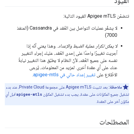
القيود
تتضمّن Apigee mTLS القيود التالية:
لا يشفّر عمليات التواصل بين العُقد في Cassandra (المنفذ
7000)
لا يمكن تكرار عملية الضبط والإعداد.
وهذا يعني أنّه إذا
أجريت تغييرًا واحدًا على إحدى العُقد، عليك إجراء التغيير
نفسه على جميع العُقد، لأنّ النظام لا يطبّق هذا التغيير نيابةً
عنك على أي عقدة أخرى. لمزيد من المعلومات، يُرجى
الاطّلاع على
تغيير إعداد حالي في apigee-mtls
.
ملاحظة:
بعد تثبيت Apigee mTLS على مجموعة Private Cloud، عند بدء
تشغيل جميع المكوّنات على عقدة، يجب بدء تشغيل المكوّن
apigee-mtls
قبل
أي
مكوّن آخر على العقدة.
المصطلحات