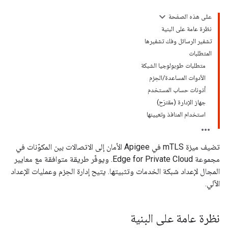
على هذه الصفحة
نظرة عامة على البنية
تشفير الرسائل وفك تشفيرها
المتطلبات
متطلبات طوبولوجيا الشبكة
الأدوات المساعدة/الحِزم
أذونات حساب المستخدم
جهاز الإدارة (مقترَح)
استخدام المنافذ وتعيينها
تضيف ميزة mTLS في Apigee الأمان إلى الاتصالات بين المكوّنات في
مجموعة Edge for Private Cloud. ويوفّر طريقة متوافقة مع معايير
المجال لإعداد شبكة الخدمات وتثبيتها. يتيح إدارة الحِزم وعمليات الإعداد
الآلي.
نظرة عامة على البنية