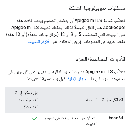
متطلبات طوبولوجيا الشبكة
تتطلّب خدمة Apigee mTLS أن يتضمّن تصميم بيئتك ثلاث عقد
Zookeeper على الأقل. نتيجةً لذلك، يمكنك تثبيت Apigee mTLS
على البنيات التي تستخدم 5 أو 9 أو 12 (مركز بيانات متعدّد) أو 13 عقدة
فقط. لمزيد من المعلومات، يُرجى الاطّلاع على
طُرق التثبيت
.
الأدوات المساعدة
/
الحِزم
تتطلّب Apigee mTLS تثبيت الحِزم التالية وتفعيلها على كل جهاز في
مجموعتك، بما في ذلك
جهاز الإدارة
، قبل بدء عملية التثبيت:
هل يمكن إزالة
الأداة/الحزمة
الوصف
التطبيق بعد
التثبيت؟
base64
للتحقّق من صحة البيانات في نصوص
التثبيت