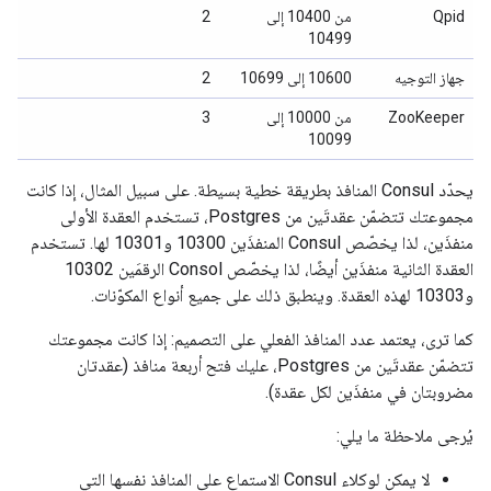
Qpid
من 10400 إلى
2
10499
جهاز التوجيه
‫10600 إلى 10699
2
ZooKeeper
من 10000 إلى
3
10099
يحدّد Consul المنافذ بطريقة خطية بسيطة. على سبيل المثال، إذا كانت
مجموعتك تتضمّن عقدتَين من Postgres، تستخدم العقدة الأولى
منفذَين، لذا يخصّص Consul المنفذَين 10300 و10301 لها. تستخدم
العقدة الثانية منفذَين أيضًا، لذا يخصّص Consol الرقمَين 10302
و10303 لهذه العقدة. وينطبق ذلك على جميع أنواع المكوّنات.
كما ترى، يعتمد عدد المنافذ الفعلي على التصميم: إذا كانت مجموعتك
تتضمّن عقدتَين من Postgres، عليك فتح أربعة منافذ (عقدتان
مضروبتان في منفذَين لكل عقدة).
يُرجى ملاحظة ما يلي:
لا يمكن لوكلاء Consul الاستماع على المنافذ نفسها التي