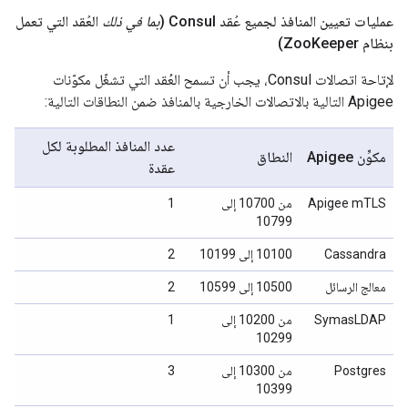
عمليات تعيين المنافذ لجميع عُقد Consul (
بما في ذلك
العُقد التي تعمل
بنظام Zoo
Keeper)
لإتاحة اتصالات Consul، يجب أن تسمح العُقد التي تشغّل مكوّنات
Apigee التالية بالاتصالات الخارجية بالمنافذ ضمن النطاقات التالية:
عدد المنافذ المطلوبة لكل
مكوِّن Apigee
النطاق
عقدة
Apigee mTLS
من 10700 إلى
1
10799
Cassandra
‫10100 إلى 10199
2
معالج الرسائل
‫10500 إلى 10599
2
SymasLDAP
من 10200 إلى
1
10299
Postgres
من 10300 إلى
3
10399