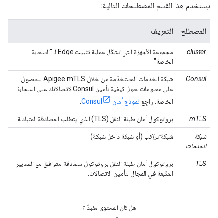
يستخدم هذا القسم المصطلحات التالية:
المصطلح
التعريف
cluster
مجموعة الأجهزة التي تشكّل عملية تثبيت Edge لـ "السحابة
الخاصة"
Consul
شبكة الخدمات المستخدَمة من خلال Apigee mTLS للحصول
على معلومات حول كيفية تأمين Consul لاتصالاتك على السحابة
الخاصة، راجِع
نموذج أمان Consul
.
mTLS
بروتوكول أمان طبقة النقل (TLS) الذي يتطلب المصادقة المتبادلة
شبكة
شبكة
تراكب
(أو شبكة داخل شبكة)
الخدمات
TLS
بروتوكول أمان طبقة النقل بروتوكول مصادقة متوافق مع المعايير
المتّبعة في المجال لتأمين الاتصالات.
هل كان المحتوى مفيدًا؟