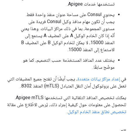
تستخدمها خدمات Apigee.
يحتوي Consul على مساحة عنوان منفذ واحدة فقط.
يجب أن تكون مهام منافذ وكيل Consul فريدة على
مستوى المجموعة، بما في ذلك مراكز البيانات. وهذا يعني
أنّه إذا كان الخادم الوكيل A على المضيف A يستمع إلى
المنفذ 15000، لا يمكن للخادم الوكيل B على المضيف B
الاستماع إلى المنفذ 15000.
يختلف عدد المنافذ المستخدَمة حسب التصميم، كما هو
موضّح سابقًا.
في
إعداد مراكز بيانات متعددة
، يجب أيضًا أن تفتح جميع المضيفات التي
تعمل على بروتوكول أمان النقل المتبادل (mTLS) المنفذ 8302.
يمكنك تخصيص المنافذ التلقائية التي تستخدمها Apigee mTLS.
للحصول على معلومات حول كيفية إجراء ذلك، يُرجى الاطّلاع على مقالة
تخصيص نطاق منفذ الخادم الوكيل
.