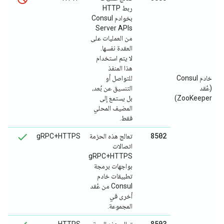
ربط HTTP
بخوادم Consul
Server APIs
من العمليات على
العقدة نفسها.
لا يتم استخدام
هذا المنفذ
خادم Consul
للتواصل أو
(عُقد
التنسيق عن بُعد،
ZooKeeper)
بل يستمع إلى
المضيف المحلي
فقط.
8502
تعالج هذه الحزمة
‫gRPC+HTTPS
اتصالات
gRPC+HTTPS
بواجهات برمجة
تطبيقات خادم
Consul من عُقد
أخرى في
المجموعة.
8503