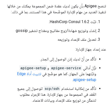
تنصح Apigee بأن يكون لديك عقدة ضمن المجموعة يمكنك من خلالها
تنفيذ العديد من مهام الإدارة الموضّحة في هذا المستند، بما في ذلك:
ثبِّت HashiCorp Consul 1.6.2.
إنشاء وتوزيع شهادة/زوج مفاتيح ومفتاح تشفير gossip
تعديل ملف الإعداد وتوزيعه
عند إعداد جهاز الإدارة:
تأكَّد من أنّ لديك إذن الوصول إلى الجذر.
نزِّل أداتَي
apigee-service
و
apigee-setup
وثبِّتهما على الجهاز، كما هو موضّح في
تثبيت أداة Edge
.
apigee-setup
تأكَّد من إمكانية استخدام
scp/ssh
للوصول إلى جميع
العُقد في المجموعة من جهاز الإدارة. هذا الإجراء مطلوب
لتتمكّن من توزيع ملف الإعداد وبيانات الاعتماد.