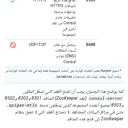
تعالج هذه السمة
HTTPS
اتصالات HTTPS
بواجهات برمجة
تطبيقات خادم
Consul من عُقد
أخرى في
المجموعة.
8600
يتعامل مع نظام
UDP/TCP
أسماء النطاقات
(DNS) لخادم
Consul.
* تنصح Apigee بقصر الطلبات الواردة على أعضاء المجموعة فقط (بما في ذلك الطلبات الواردة من مخ
iptables
بيانات آخر). يمكنك إجراء ذلك باستخدام
.
كما يوضّح هذا الجدول، يجب أن تفتح العُقد التي تشغّل المكوّن
consul-server
(عُقد ZooKeeper) المنافذ 8301 و8302 و8502
و8503 لجميع أعضاء المجموعة الذين يشغّلون خدمة
apigee-mtls
،
حتى في مراكز البيانات المختلفة.
لا تحتاج العُقد التي لا تعمل بنظام
ZooKeeper إلى فتح هذه المنافذ.