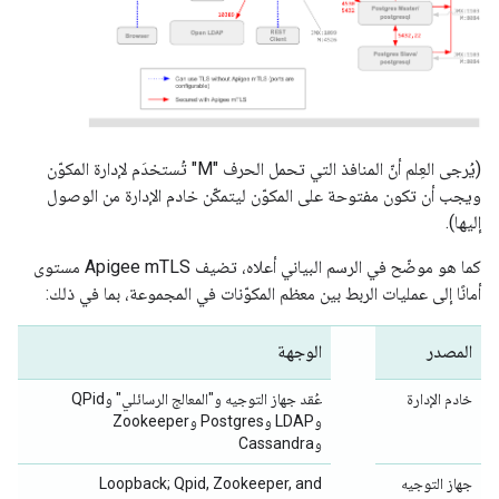
(يُرجى العِلم أنّ المنافذ التي تحمل الحرف "M" تُستخدَم لإدارة المكوّن
ويجب أن تكون مفتوحة على المكوّن ليتمكّن خادم الإدارة من الوصول
إليها).
كما هو موضّح في الرسم البياني أعلاه، تضيف Apigee mTLS مستوى
أمانًا إلى عمليات الربط بين معظم المكوّنات في المجموعة، بما في ذلك:
المصدر
الوجهة
خادم الإدارة
عُقد جهاز التوجيه و"المعالج الرسائلي" وQPid
وLDAP وPostgres وZookeeper
وCassandra
جهاز التوجيه
Loopback; Qpid, Zookeeper, and