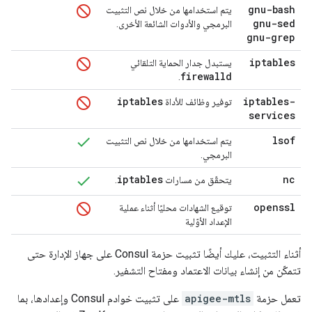
gnu-bash
يتم استخدامها من خلال نص التثبيت
gnu-sed
البرمجي والأدوات الشائعة الأخرى.
gnu-grep
iptables
يستبدل جدار الحماية التلقائي
firewalld
.
iptables
iptables-
توفير وظائف للأداة
services
lsof
يتم استخدامها من خلال نص التثبيت
البرمجي.
iptables
nc
يتحقّق من مسارات
.
openssl
توقيع الشهادات محليًا أثناء عملية
الإعداد الأوّلية
أثناء التثبيت، عليك أيضًا تثبيت حزمة Consul على جهاز الإدارة حتى
تتمكّن من إنشاء بيانات الاعتماد ومفتاح التشفير.
تعمل حزمة
apigee-mtls
على تثبيت خوادم Consul وإعدادها، بما