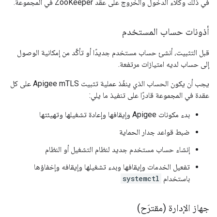
في ذلك وكلاء الدخول والخروج على عقد ZooKeeper في المجموعة.
أذونات حساب المستخدم
قبل التثبيت، أنشئ حساب مستخدم جديدًا أو تأكَّد من إمكانية الوصول
إلى حساب لديه امتيازات مرتفعة.
يجب أن يكون الحساب الذي ينفّذ عملية تثبيت Apigee mTLS على كل
عقدة في المجموعة قادرًا على تنفيذ ما يلي:
بدء مكونات Apigee وإيقافها وإعادة تشغيلها وتهيئتها
ضبط قواعد جدار الحماية
إنشاء حساب مستخدم جديد لنظام التشغيل أو النظام
تفعيل الخدمات وإيقافها وبدء تشغيلها وإيقافه وإخفاؤها
باستخدام
systemctl
جهاز الإدارة (مقترَح)