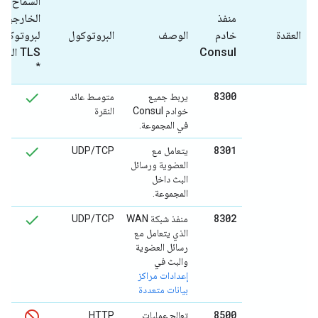
السماح بال
منفذ
الخارجيين
العقدة
خادم
الوصف
البروتوكول
لبروتوكول
Consul
TLS المتبادل
*
8300
يربط جميع
متوسط عائد
خوادم Consul
النقرة
في المجموعة.
8301
يتعامل مع
UDP/TCP
العضوية ورسائل
البث داخل
المجموعة.
8302
منفذ شبكة WAN
UDP/TCP
الذي يتعامل مع
رسائل العضوية
والبث في
إعدادات مراكز
بيانات متعددة
8500
تعالج عمليات
HTTP