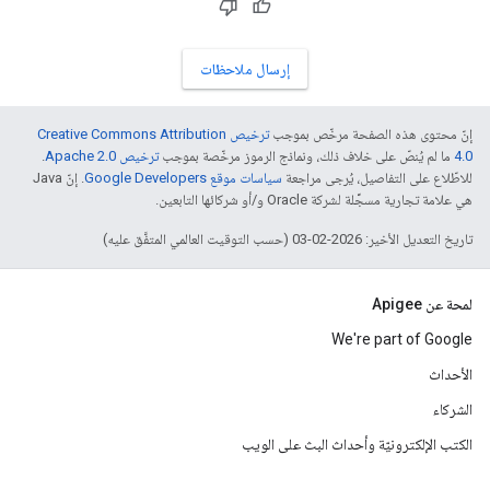
إرسال ملاحظات
إنّ محتوى هذه الصفحة مرخّص بموجب
ترخيص Creative Commons Attribution
4.0‏
ما لم يُنصّ على خلاف ذلك، ونماذج الرموز مرخّصة بموجب
ترخيص Apache 2.0‏
.
للاطّلاع على التفاصيل، يُرجى مراجعة
سياسات موقع Google Developers‏
. إنّ Java
هي علامة تجارية مسجَّلة لشركة Oracle و/أو شركائها التابعين.
تاريخ التعديل الأخير: 2026-02-03 (حسب التوقيت العالمي المتفَّق عليه)
لمحة عن Apigee
We're part of Google
الأحداث
الشركاء
الكتب الإلكترونيّة وأحداث البث على الويب