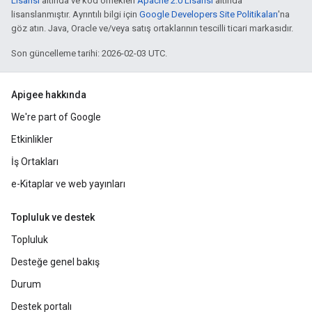
Lisansı
altında ve kod örnekleri
Apache 2.0 Lisansı
altında
lisanslanmıştır. Ayrıntılı bilgi için
Google Developers Site Politikaları
'na
göz atın. Java, Oracle ve/veya satış ortaklarının tescilli ticari markasıdır.
Son güncelleme tarihi: 2026-02-03 UTC.
Apigee hakkında
We're part of Google
Etkinlikler
İş Ortakları
e-Kitaplar ve web yayınları
Topluluk ve destek
Topluluk
Desteğe genel bakış
Durum
Destek portalı