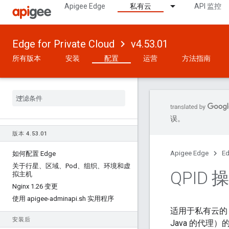
Apigee Edge
私有云
API 监控
Edge for Private Cloud
v4.53.01
所有版本
安装
配置
运营
方法指南
误。
版本 4
.
53
.
01
Apigee Edge
Ed
如何配置 Edge
关于行星、区域、Pod、组织、环境和虚
QPID
拟主机
Nginx 1
.
26 变更
使用 apigee-adminapi
.
sh 实用程序
适用于私有云的 Edge
安装后
Java 的代理）