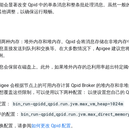
能会显著改变 Qpid 中的单条消息和整条批处理消息。虽然一般
进行其他调整，以确保运行顺畅。
ker 使用两种内存：堆外内存和堆内存。Qpid 会将消息存储在非
直接发送到队列和交换等。在大多数情况下，Apigee 建议您将 Qpi
比例。
息会保留在磁盘上。此外，如果堆外内存的总利用率超出特定阈值，
gee 会根据节点上的可用内存计算 Qpid Broker 的堆内存和非堆内存
想覆盖这些限制，可以使用以下两种配置： 以便设置您自己的 Qp
配置：
bin_run-qpidd_qpid.run.jvm.max_vm_heap=1024m
存的配置：
bin_run-qpidd_qpid.run.jvm.max_direct_memor
换配置，请参阅
如何更改 Qpid 配置
。