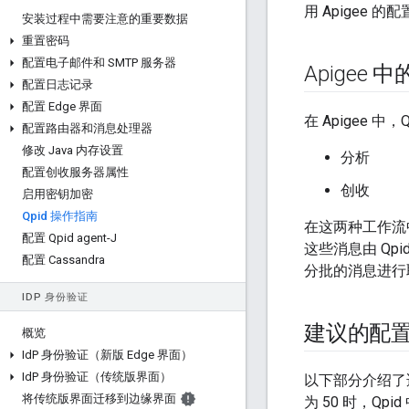
用 Apigee 的
安装过程中需要注意的重要数据
重置密码
配置电子邮件和 SMTP 服务器
Apigee 中的
配置日志记录
配置 Edge 界面
在 Apigee 
配置路由器和消息处理器
修改 Java 内存设置
分析
配置创收服务器属性
创收
启用密钥加密
Qpid 操作指南
在这两种工作流中
配置 Qpid agent-J
这些消息由 Q
配置 Cassandra
分批的消息进行
ID
P 身份验证
建议的配
概览
Id
P 身份验证（新版 Edge 界面）
Id
P 身份验证（传统版界面）
以下部分介绍了适用
将传统版界面迁移到边缘界面
为 50 时，Qp