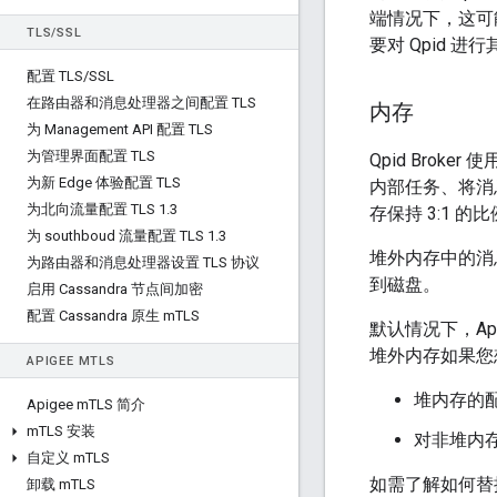
端情况下，这可
TLS
/
SSL
要对 Qpid 
配置 TLS
/
SSL
在路由器和消息处理器之间配置 TLS
内存
为 Management API 配置 TLS
为管理界面配置 TLS
Qpid Bro
为新 Edge 体验配置 TLS
内部任务、将消息
为北向流量配置 TLS 1
.
3
存保持 3:1 的
为 southboud 流量配置 TLS 1
.
3
堆外内存中的消
为路由器和消息处理器设置 TLS 协议
到磁盘。
启用 Cassandra 节点间加密
配置 Cassandra 原生 m
TLS
默认情况下，Api
堆外内存如果您
APIGEE M
TLS
堆内存的
Apigee m
TLS 简介
m
TLS 安装
对非堆内
自定义 m
TLS
如需了解如何替
卸载 m
TLS