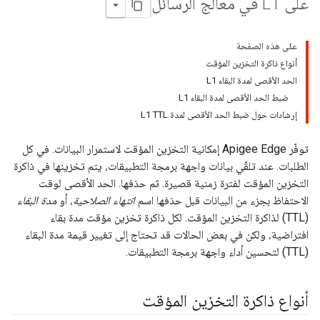
على L1 في معالج الرسائل
على هذه الصفحة
أنواع ذاكرة التخزين المؤقت
الحد الأقصى لمدة البقاء L1
ضبط الحد الأقصى لمدة البقاء L1
إرشادات حول ضبط الحد الأقصى لمدة L1 TTL
توفّر Apigee Edge إمكانية التخزين المؤقت لاستمرار البيانات. في كل
الطلبات. عند تلقّي بيانات واجهة برمجة التطبيقات، يتم تخزينها في ذاكرة
التخزين المؤقت لفترة زمنية قصيرة. ثم حذفها. الحد الأقصى لوقت
الاحتفاظ بجزء من البيانات قبل حذفها اسم
انتهاء الصلاحية
، أو
مدة البقاء
(TTL) لذاكرة التخزين المؤقت. لكل ذاكرة تخزين مؤقت مدة بقاء
افتراضية، ولكن في بعض الحالات قد تحتاج إلى تغيير قيمة مدة البقاء
(TTL) لتحسين أداء واجهة برمجة التطبيقات.
أنواع ذاكرة التخزين المؤقت