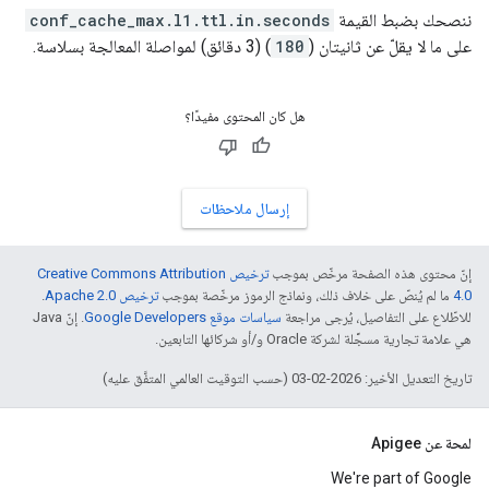
ننصحك بضبط القيمة
conf_cache_max.l1.ttl.in.seconds
على ما لا يقلّ عن ثانيتان (
180
) (3 دقائق) لمواصلة المعالجة بسلاسة.
هل كان المحتوى مفيدًا؟
إرسال ملاحظات
إنّ محتوى هذه الصفحة مرخّص بموجب
ترخيص Creative Commons Attribution
4.0‏
ما لم يُنصّ على خلاف ذلك، ونماذج الرموز مرخّصة بموجب
ترخيص Apache 2.0‏
.
للاطّلاع على التفاصيل، يُرجى مراجعة
سياسات موقع Google Developers‏
. إنّ Java
هي علامة تجارية مسجَّلة لشركة Oracle و/أو شركائها التابعين.
تاريخ التعديل الأخير: 2026-02-03 (حسب التوقيت العالمي المتفَّق عليه)
لمحة عن Apigee
We're part of Google