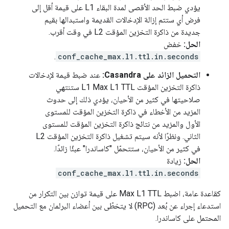
يؤدي ضبط الحد الأقصى لمدة البقاء L1 على قيمة أقل إلى
فرض أي ستتم إزالة الإدخالات القديمة واستبدالها بقيم
جديدة من ذاكرة التخزين المؤقت L2 في وقت أقرب.
الحل:
خفض
.
conf_cache_max.l1.ttl.in.seconds
التحميل الزائد على Casandra:
عند ضبط قيمة لإدخالات
ذاكرة التخزين المؤقت L1 Max L1 TTL ستنتهي
صلاحيتها في كثير من الأحيان، يؤدي ذلك إلى حدوث
المزيد من الأخطاء في ذاكرة التخزين المؤقت للمستوى
الأول والمزيد من نتائج ذاكرة التخزين المؤقت للمستوى
الثاني. ونظرًا لأنه سيتم تشغيل ذاكرة التخزين المؤقت L2
في كثير من الأحيان، ستتحمّل "كاساندرا" عبئًا زائدًا.
الحل:
زيادة
conf_cache_max.l1.ttl.in.seconds
كقاعدة عامة، اضبط Max L1 TTL على قيمة توازن بين التكرار من
استدعاء إجراء عن بُعد (RPC) لا يتخطّى بين أعضاء البرلمان مع التحميل
المحتمل على كاساندرا.