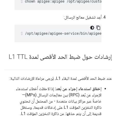
chown apigee:apigee /opt/apigee/customer/ap
أعِد تشغيل معالج الرسائل:
/opt/apigee/apigee-service/bin/apigee-servi
إرشادات حول ضبط الحد الأقصى لمدة L1 TTL
عند ضبط الحد الأقصى لمدة البقاء L1، يُرجى مراعاة الإرشادات التالية:
إخفاق استدعاء إجراء عن بُعد:
إذا لاحظت أخطاء استدعاء
الإجراء عن بُعد (RPC) بين معالِجات الرسائل (MPs)—
خاصةً عبر مراكز بيانات متعددة - من المحتمل أن تحتوي
ذاكرة التخزين المؤقت L1 على إدخالات قديمة، وستظل
قديمة إلى أن يتم حذفها. من ذاكرة التخزين المؤقت L1.