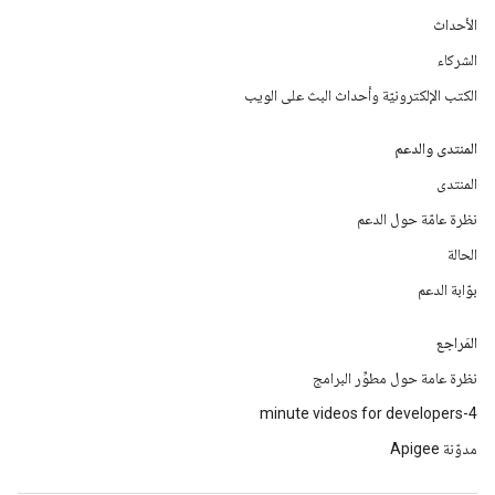
الأحداث
الشركاء
الكتب الإلكترونيّة وأحداث البث على الويب
المنتدى والدعم
المنتدى
نظرة عامّة حول الدعم
الحالة
بوّابة الدعم
المَراجع
نظرة عامة حول مطوِّر البرامج
4-minute videos for developers
مدوّنة Apigee