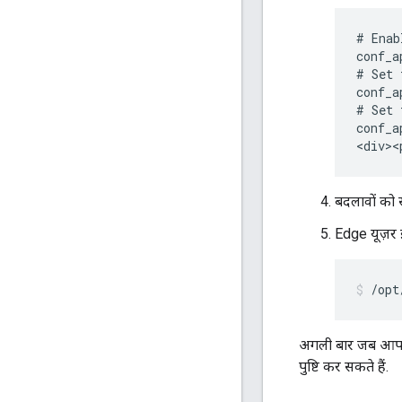
# Enab
conf_a
# Set 
conf_a
# Set 
conf_a
<div><
बदलावों को स
Edge यूज़र इं
/opt
अगली बार जब आपके ड
पुष्टि कर सकते हैं.