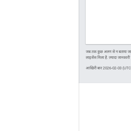
जब तक कुछ अलग से न बताया जाए
लाइसेंस मिला है. ज़्यादा जानकारी
आखिरी बार 2026-02-03 (UTC)
Apigee के बारे में
We're part of Google
इवेंट
पार्टनर
ई-किताबें और वेबकास्ट