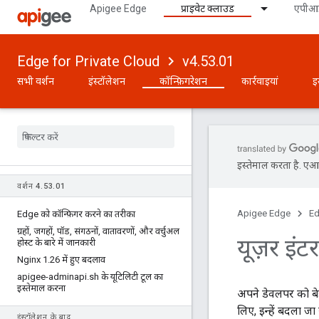
Apigee Edge
प्राइवेट क्लाउड
एपीआई
Edge for Private Cloud
v4.53.01
सभी वर्शन
इंस्टॉलेशन
कॉन्फ़िगरेशन
कार्रवाइयां
इ
इस्तेमाल करता है. एआई 
वर्शन 4
.
53
.
01
Apigee Edge
Ed
Edge को कॉन्फ़िगर करने का तरीका
ग्रहों
,
जगहों
,
पॉड
,
संगठनों
,
वातावरणों
,
और वर्चुअल
यूज़र इंट
होस्ट के बारे में जानकारी
Nginx 1
.
26 में हुए बदलाव
apigee-adminapi
.
sh के यूटिलिटी टूल का
इस्तेमाल करना
अपने डेवलपर को बेह
लिए, इन्हें बदला जा
इंस्टॉलेशन के बाद