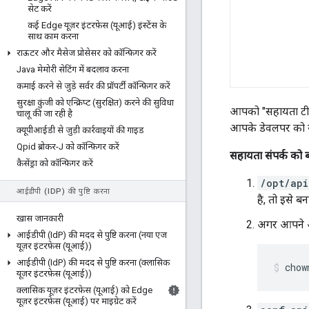
सेट करें
कई Edge यूज़र इंटरफ़ेस (यूआई) इंस्टेंस के
साथ काम करना
राऊटर और मैसेज प्रोसेसर को कॉन्फ़िगर करें
Java मेमोरी सेटिंग में बदलाव करना
कमाई करने से जुड़े सर्वर की प्रॉपर्टी कॉन्फ़िगर करें
सुरक्षा कुंजी को एन्क्रिप्ट (सुरक्षित) करने की सुविधा
आपको "सहायता टीम" 
चालू की जा रही है
आपके डेवलपर को 
क्यूपीआईडी से जुड़ी कार्रवाइयों की गाइड
Qpid ब्रोकर-J को कॉन्फ़िगर करें
सहायता संपर्क को 
कैसेंड्रा को कॉन्फ़िगर करें
/opt/api
आईडीपी (ID
P) की पुष्टि करना
है, तो इसे बना
खास जानकारी
अगर आपने अभ
आईडीपी (Id
P) की मदद से पुष्टि करना (नया एज
यूज़र इंटरफ़ेस (यूआई))
आईडीपी (Id
P) की मदद से पुष्टि करना (क्लासिक
chow
यूज़र इंटरफ़ेस (यूआई))
क्लासिक यूज़र इंटरफ़ेस (यूआई) को Edge
यूज़र इंटरफ़ेस (यूआई) पर माइग्रेट करें