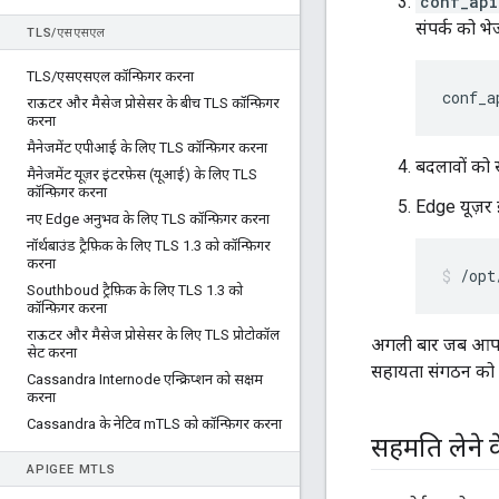
conf_api
संपर्क को भ
TLS
/
एसएसएल
TLS
/
एसएसएल कॉन्फ़िगर करना
conf_a
राऊटर और मैसेज प्रोसेसर के बीच TLS कॉन्फ़िगर
करना
मैनेजमेंट एपीआई के लिए TLS कॉन्फ़िगर करना
बदलावों को स
मैनेजमेंट यूज़र इंटरफ़ेस (यूआई) के लिए TLS
कॉन्फ़िगर करना
Edge यूज़र इं
नए Edge अनुभव के लिए TLS कॉन्फ़िगर करना
नॉर्थबाउंड ट्रैफ़िक के लिए TLS 1
.
3 को कॉन्फ़िगर
करना
/opt
Southboud ट्रैफ़िक के लिए TLS 1
.
3 को
कॉन्फ़िगर करना
राऊटर और मैसेज प्रोसेसर के लिए TLS प्रोटोकॉल
अगली बार जब आपके 
सेट करना
सहायता संगठन को ई
Cassandra Internode एन्क्रिप्शन को सक्षम
करना
Cassandra के नेटिव m
TLS को कॉन्फ़िगर करना
सहमति लेने 
APIGEE M
TLS