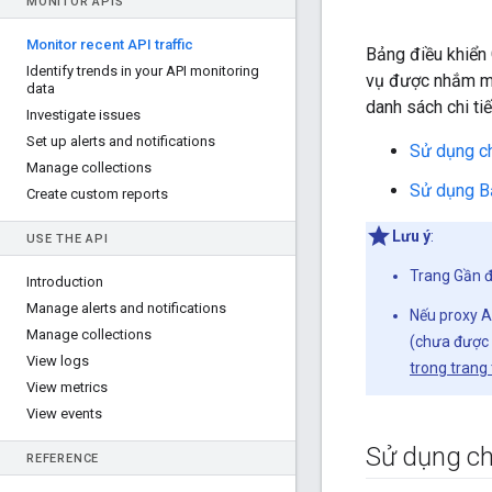
MONITOR APIS
Monitor recent API traffic
Bảng điều khiển 
Identify trends in your API monitoring
vụ được nhắm mục
data
danh sách chi ti
Investigate issues
Set up alerts and notifications
Sử dụng c
Manage collections
Sử dụng Bả
Create custom reports
Lưu ý
:
USE THE API
Trang Gần đâ
Introduction
Manage alerts and notifications
Nếu proxy AP
Manage collections
(chưa được 
View logs
trong trang
View metrics
View events
Sử dụng c
REFERENCE