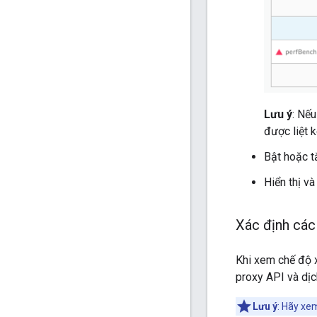
Lưu ý
: Nế
được liệt k
Bật hoặc t
Hiển thị và
Xác định các
Khi xem chế độ 
proxy API và dịc
Lưu ý
: Hãy xem