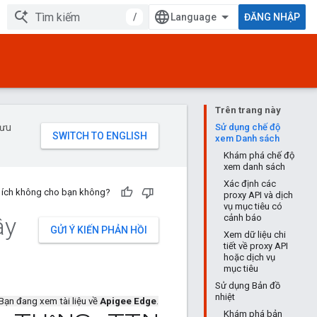
/
ĐĂNG NHẬP
Trên trang này
 ưu
Sử dụng chế độ
xem Danh sách
Khám phá chế độ
xem danh sách
Xác định các
u ích không cho bạn không?
proxy API và dịch
vụ mục tiêu có
ây
cảnh báo
GỬI Ý KIẾN PHẢN HỒI
Xem dữ liệu chi
tiết về proxy API
hoặc dịch vụ
mục tiêu
Sử dụng Bản đồ
nhiệt
Bạn đang xem tài liệu về
Apigee Edge
.
Khám phá bản