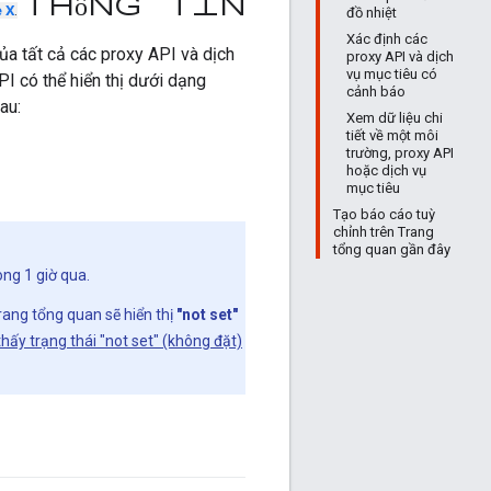
thông tin
 X
.
đồ nhiệt
Xác định các
ủa tất cả các proxy API và dịch
proxy API và dịch
vụ mục tiêu có
I có thể hiển thị dưới dạng
cảnh báo
au:
Xem dữ liệu chi
tiết về một môi
trường, proxy API
hoặc dịch vụ
mục tiêu
Tạo báo cáo tuỳ
chỉnh trên Trang
tổng quan gần đây
ong 1 giờ qua.
rang tổng quan sẽ hiển thị
"not set"
thấy trạng thái "not set" (không đặt)