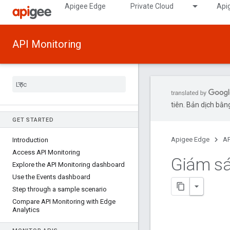
Apigee Edge
Private Cloud
Api
API Monitoring
tiên. Bản dịch bằng
GET STARTED
Apigee Edge
AP
Introduction
Access API Monitoring
Giám sá
Explore the API Monitoring dashboard
Use the Events dashboard
Step through a sample scenario
Compare API Monitoring with Edge
Analytics