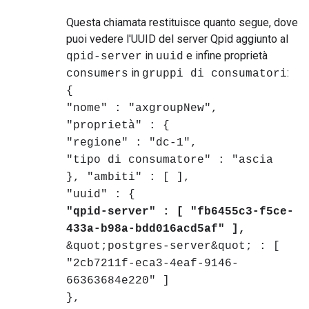
Questa chiamata restituisce quanto segue, dove
puoi vedere l'UUID del server Qpid aggiunto al
in
e infine proprietà
qpid-server
uuid
in
:
consumers
gruppi di consumatori
{
"nome" : "axgroupNew",
"proprietà" : {
"regione" : "dc-1",
"tipo di consumatore" : "ascia
}, "ambiti" : [ ],
"uuid" : {
"qpid-server" : [ "fb6455c3-f5ce-
433a-b98a-bdd016acd5af" ],
&quot;postgres-server&quot; : [
"2cb7211f-eca3-4eaf-9146-
66363684e220" ]
},