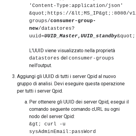
'Content-Type:application/json'
&quot;https://&lt;MS_IP&gt;:8080/v1
groups/
consumer-group-
new
/datastores?
uuid=
UUID_Master
,
UUID_standby
&quot;
L'UUID viene visualizzato nella proprietà
del
datastores
consumer-groups
nell'output.
Aggiungi gli UUID di tutti i server Qpid al nuovo
gruppo di analisi. Devi eseguire questa operazione
per tutti i server Qpid.
Per ottenere gli UUID dei server Qpid, esegui il
comando seguente comando cURL su ogni
nodo del server Qpid:
&gt; curl -u
sysAdminEmail:passWord