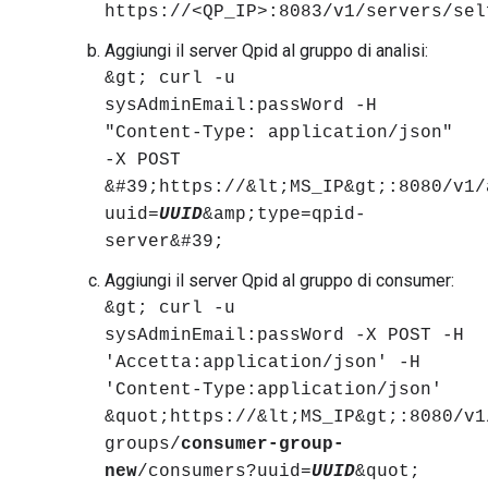
https://<QP_IP>:8083/v1/servers/sel
Aggiungi il server Qpid al gruppo di analisi:
&gt; curl -u
sysAdminEmail:passWord -H
"Content-Type: application/json"
-X POST
&#39;https://&lt;MS_IP&gt;:8080/v1/
uuid=
UUID
&amp;type=qpid-
server&#39;
Aggiungi il server Qpid al gruppo di consumer:
&gt; curl -u
sysAdminEmail:passWord -X POST -H
'Accetta:application/json' -H
'Content-Type:application/json'
&quot;https://&lt;MS_IP&gt;:8080/v1
groups/
consumer-group-
new
/consumers?uuid=
UUID
&quot;