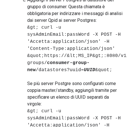
gruppo di consumer. Questa chiamata è
obbligatoria per indirizzare i messaggi di analisi
dai server Qpid ai server Postgres:
&gt; curl -u
sysAdminEmail:passWord -X POST -H
'Accetta:application/json' -H
'Content-Type:application/json'
&quot;https://&lt;MS_IP&gt;:8080/v1
groups/
consumer-group-
new
/datastores?uuid=
UUID
&quot;
Se più server Postgre sono configurati come
coppia master/standby, aggiungili tramite per
specificare un elenco di UUID separati da
virgole:
&gt; curl -u
sysAdminEmail:passWord -X POST -H
'Accetta:application/json' -H