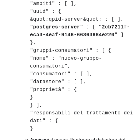
"ambiti" : [ ],
"uuid" : {
&quot;qpid-server&quot; : [ ],
"postgres-server" : [ "2cb7211f-
eca3-4eaf-9146-66363684e220" ]
},
"gruppi-consumatori" : [ {
"nome" : "nuovo-gruppo-
consumatori",
"consumatori" : [ ],
"datastore" : [ ],
"proprietà" : {
}
} ],
"responsabili del trattamento dei
dati" : {
}
Aggiungi il server Postgres al datastore del