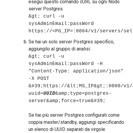
esegui questo comando cURL su ogni Nodo
server Postgres:
&gt; curl -u
sysAdminEmail:passWord
https://<PG_IP>:8084/v1/servers/sel
Se hai un solo server Postgres specifico,
aggiungilo al gruppo di analisi:
&gt; curl -u
sysAdminEmail:passWord -H
"Content-Type: application/json"
-X POST
&#39;https://&lt;MS_IP&gt;:8080/v1/
uuid=
UUID
&amp;type=postgres-
server&amp;force=true&#39;
Se hai più server Postgres configurati come
coppia master/standby, aggiungi specificando
un elenco di UUID separati da virgole: