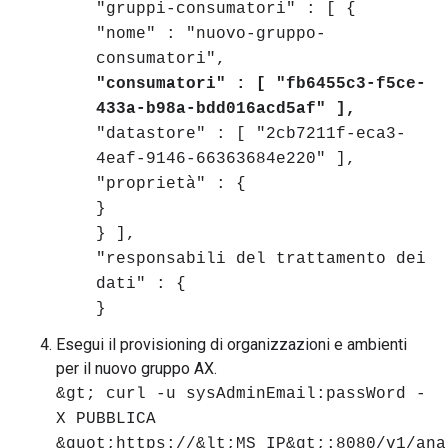
"gruppi-consumatori" : [ {
"nome" : "nuovo-gruppo-
consumatori",
"consumatori" : [ "fb6455c3-f5ce-
433a-b98a-bdd016acd5af" ],
"datastore" : [ "2cb7211f-eca3-
4eaf-9146-66363684e220" ],
"proprietà" : {
}
} ],
"responsabili del trattamento dei
dati" : {
}
Esegui il provisioning di organizzazioni e ambienti
per il nuovo gruppo AX.
&gt; curl -u sysAdminEmail:passWord -
X PUBBLICA
&quot;https://&lt;MS_IP&gt;:8080/v1/ana