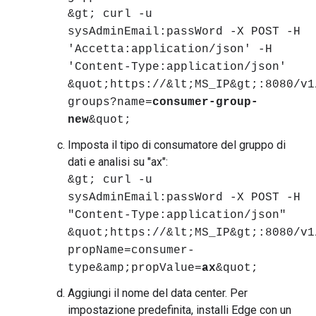
&gt; curl -u
sysAdminEmail:passWord -X POST -H
'Accetta:application/json' -H
'Content-Type:application/json'
&quot;https://&lt;MS_IP&gt;:8080/v1
groups?name=
consumer-group-
new
&quot;
Imposta il tipo di consumatore del gruppo di
dati e analisi su "ax":
&gt; curl -u
sysAdminEmail:passWord -X POST -H
"Content-Type:application/json"
&quot;https://&lt;MS_IP&gt;:8080/v1
propName=consumer-
type&amp;propValue=
ax
&quot;
Aggiungi il nome del data center. Per
impostazione predefinita, installi Edge con un