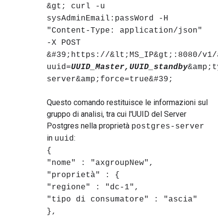
&gt; curl -u
sysAdminEmail:passWord -H
"Content-Type: application/json"
-X POST
&#39;https://&lt;MS_IP&gt;:8080/v1/
uuid=
UUID_Master,UUID_standby
&amp;t
server&amp;force=true&#39;
Questo comando restituisce le informazioni sul
gruppo di analisi, tra cui l'UUID del Server
Postgres nella proprietà
postgres-server
in
:
uuid
{
"nome" : "axgroupNew",
"proprietà" : {
"regione" : "dc-1",
"tipo di consumatore" : "ascia"
},