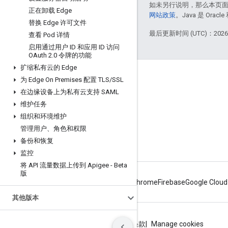
如未另行说明，那么本页
正在卸载 Edge
网站政策
。Java 是 Or
替换 Edge 许可文件
最后更新时间 (UTC)：2026-
查看 Pod 详情
启用通过用户 ID 和应用 ID 访问
OAuth 2
.
0 令牌的功能
扩缩私有云的 Edge
Apigee 简介
为 Edge On Premises 配置 TLS
/
SSL
在边缘设备上为私有云支持 SAML
We're part of Google
维护任务
活动
组织和环境维护
合作伙伴
管理用户、角色和权限
备份和恢复
电子书和网络广播
监控
将 API 流量数据上传到 Apigee - Beta
版
Android
Chrome
Firebase
Google Cloud
其他版本
隐私权政策
网站条款
Google Cloud 条款
Manage cookies