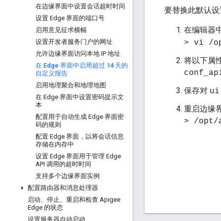
在边缘界面中设置会话超时时间
要替换此默认设
设置 Edge 界面的端口号
在编辑器
启用意见征求横幅
设置开发者服务门户的网址
> vi /o
允许边缘界面访问本地 IP 地址
将以下属性设
在 Edge 界面中启用超过 14 天的
conf_ap
自定义报告
启用地理聚合和地理地图
保存对
ui
在 Edge 界面中设置密码提示文
本
重启边缘
配置用于自动生成 Edge 界面密
> /opt/
码的规则
配置 Edge 界面，以将会话信息
存储在内存中
设置 Edge 界面用于管理 Edge
API 调用的超时时间
支持多个边缘界面实例
配置路由器和消息处理器
启动、停止、重启和检查 Apigee
Edge 的状态
设置服务器自动启动