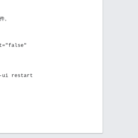
件。
t="false"
-ui restart