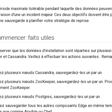
ériode maximale tolérable pendant laquelle des données peuvent
raison d'une un incident majeur. Ces deux objectifs doivent être 
e sauvegarde à planifier votre stratégie de reprise.
mmencer: faits utiles
erver que les données d'installation sont réparties sur plusie
et Cassandra. Veillez à effectuer les actions suivantes : Rema
ez plusieurs nœuds Cassandra, sauvegardez-les un par un.
vez plusieurs nœuds ZooKeeper, sauvegardez-les un par un. Pr
ement ZooKeeper.
ez plusieurs nœuds Postgres, sauvegardez-les un par un.
ez sauvegarder tous les autres composants Edge en même temps
els que comme Ansible ou Chef.