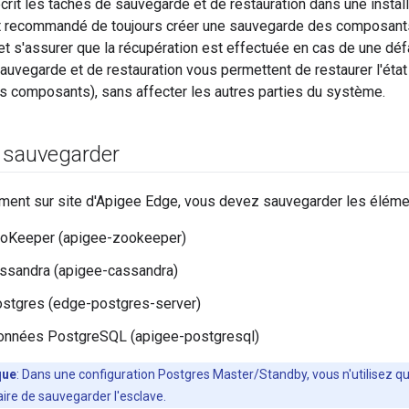
crit les tâches de sauvegarde et de restauration dans une install
est recommandé de toujours créer une sauvegarde des composants
et s'assurer que la récupération est effectuée en cas de une dé
uvegarde et de restauration vous permettent de restaurer l'état 
s composants), sans affecter les autres parties du système.
 sauvegarder
ment sur site d'Apigee Edge, vous devez sauvegarder les élém
oKeeper (apigee-zookeeper)
ssandra (apigee-cassandra)
ostgres (edge-postgres-server)
onnées PostgreSQL (apigee-postgresql)
que
: Dans une configuration Postgres Master/Standby, vous n'utilisez que
ire de sauvegarder l'esclave.