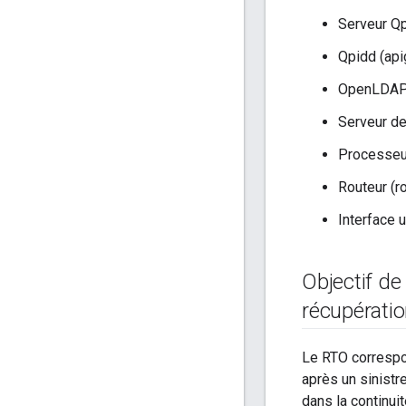
Serveur Qp
Qpidd (api
OpenLDAP 
Serveur de
Processeu
Routeur (r
Interface u
Objectif de
récupérati
Le RTO correspon
après un sinistr
dans la continuité