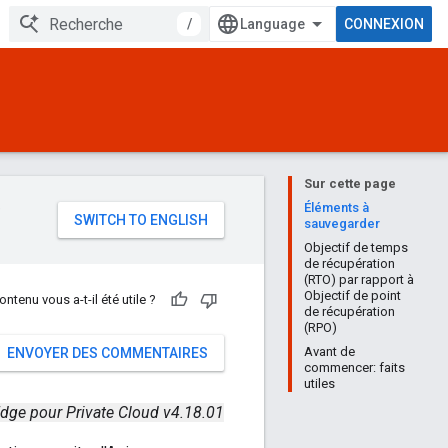
/
CONNEXION
Sur cette page
e
Éléments à
sauvegarder
Objectif de temps
de récupération
(RTO) par rapport à
Objectif de point
ontenu vous a-t-il été utile ?
de récupération
(RPO)
Avant de
ENVOYER DES COMMENTAIRES
commencer: faits
utiles
dge pour Private Cloud v4.18.01