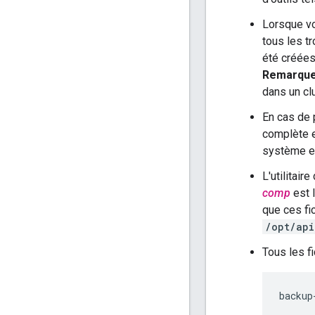
Lorsque vo
tous les t
été créées
Remarqu
dans un cl
En cas de 
complète e
système en
L'utilitai
comp
est 
que ces fi
/opt/ap
Tous les f
backup