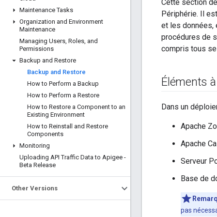
Cette section dé
Maintenance Tasks
Périphérie. Il 
Organization and Environment
et les données, 
Maintenance
procédures de sa
Managing Users
,
Roles
,
and
compris tous se
Permissions
Backup and Restore
Backup and Restore
Éléments à
How to Perform a Backup
How to Perform a Restore
Dans un déploie
How to Restore a Component to an
Existing Environment
Apache Zo
How to Reinstall and Restore
Components
Apache Ca
Monitoring
Uploading API Traffic Data to Apigee -
Serveur P
Beta Release
Base de d
Other Versions
Remar
pas nécessa