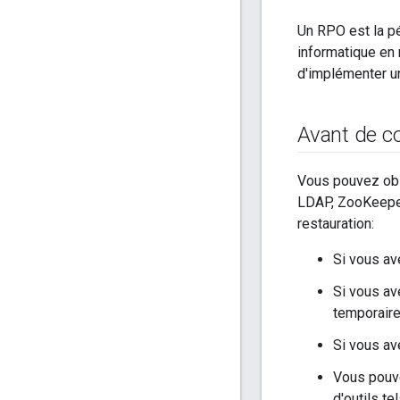
Un RPO est la p
informatique en 
d'implémenter un
Avant de co
Vous pouvez obs
LDAP, ZooKeeper 
restauration:
Si vous av
Si vous a
temporair
Si vous av
Vous pouv
d'outils t