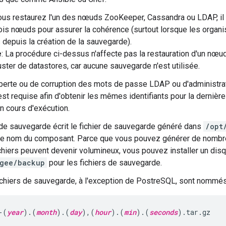
us restaurez l'un des nœuds ZooKeeper, Cassandra ou LDAP, il
rois nœuds pour assurer la cohérence (surtout lorsque les organ
 depuis la création de la sauvegarde).
e
: La procédure ci-dessus n'affecte pas la restauration d'un n
uster de datastores, car aucune sauvegarde n'est utilisée.
perte ou de corruption des mots de passe LDAP ou d'administra
st requise afin d'obtenir les mêmes identifiants pour la dernière
 cours d'exécution.
re de sauvegarde écrit le fichier de sauvegarde généré dans
/opt
le nom du composant. Parce que vous pouvez générer de nombre
chiers peuvent devenir volumineux, vous pouvez installer un disq
igee/backup
pour les fichiers de sauvegarde.
ichiers de sauvegarde, à l'exception de PostreSQL, sont nommés 
-(
year
).(
month
).(
day
),(
hour
).(
min
).(
seconds
).tar.gz 