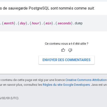
ers de sauvegarde PostgreSQL sont nommés comme suit:
.(
month
).(
day
),(
hour
).(
min
).(
seconds
).dump
Ce contenu vous a-t-il été utile ?
ENVOYER DES COMMENTAIRES
le contenu de cette page est régi par une licence
Creative Commons Attribution
our en savoir plus, consultez les
Règles du site Google Developers
. Java est 
6/02/03 (UTC).