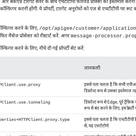
बैकएंड टारगेट सर्वर के बीच एचटीटीपी फ़ॉरवर्ड प्रॉक्सी का इस्तेमाल करना 
पर्टी कॉन्फ़िगर करनी होंगी. ये प्रॉपर्टी, टारगेट अनुरोधों को एज से एचटीटीपी पर र
कॉन्फ़िगर करने के लिए,
/opt/apigee/customer/applicatio
फिर मैसेज प्रोसेसर को रीस्टार्ट करें. अगर
message-processor.pro
न्फ़िगर करने के लिए, नीचे दी गई प्रॉपर्टी सेट करें:
जानकारी
इससे पता चलता है कि सभी एपीआई प्रॉ
PClient.use.proxy
डिफ़ॉल्ट रूप से उसका इस्तेमाल नह
डिफ़ॉल्ट रूप से Edge, पूरे ट्रैफ़
PClient.use.tunneling
रूप से बंद करने के लिए, इस प्रॉपर्ट
इससे पता चलता है कि एचटीटीपी प्
perties+HTTPClient.proxy.type
से, यह
.
एचटीटीपी