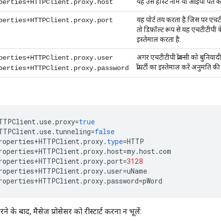
यह उस होस्ट नाम या आईपी पते के बा
perties+HTTPClient.proxy.host
वह पोर्ट तय करता है जिस पर एचटीटीप
perties+HTTPClient.proxy.port
तो डिफ़ॉल्ट रूप से यह एचटीटीपी
इस्तेमाल करता है.
अगर एचटीटीपी प्रॉक्सी को बुनियादी
perties+HTTPClient.proxy.user
प्रॉपर्टी का इस्तेमाल करें अनुमति 
perties+HTTPClient.proxy.password
TTPClient
.
use
.
proxy
=
true
TTPClient
.
use
.
tunneling
=
false
roperties
+
HTTPClient
.
proxy
.
type
=
HTTP
roperties
+
HTTPClient
.
proxy
.
host
=
my
.
host
.
com
roperties
+
HTTPClient
.
proxy
.
port
=
3128
roperties
+
HTTPClient
.
proxy
.
user
=
uName
roperties
+
HTTPClient
.
proxy
.
password
=
pWord
रने के बाद, मैसेज प्रोसेसर को रीस्टार्ट करना न भूलें: