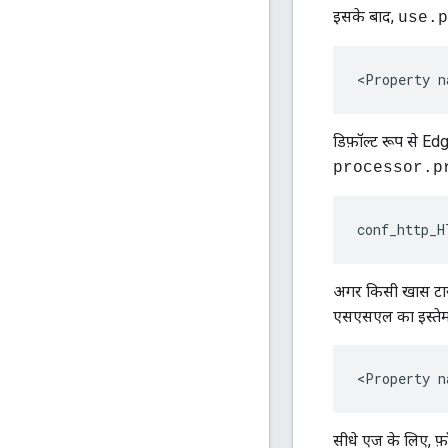
इसके बाद,
use.p
<Property n
डिफ़ॉल्ट रूप से Edg
processor.p
conf_http_H
अगर किसी खास टारगे
एसएसएल का इस्तेमाल
<Property n
सीधे एज के लिए, फ़ॉ