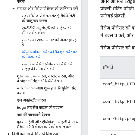
अगर आपको Edge और 
करना
प्रॉक्सी सेटिंग प्रॉ
राऊटर और मैसेज प्रोसेसर को कॉन्फ़िगर करें
फ़ॉरवर्ड प्रॉक्सी.
सर्वर (मैसेज प्रोसेसर
/
रॉटर) रीचेबिलिटी
को चालू
/
बंद करना
मैसेज प्रोसेसर को 
एचटीटीपी अनुरोध
/
रिस्पॉन्स हेडर की
सीमाएं सेट करना
में बदलाव करें, और 
राऊटर का टाइम आउट कॉन्फ़िगर हो रहा
है
मैसेज प्रोसेसर को कॉ
फ़ॉरवर्ड प्रॉक्सी सर्वर को बैकएंड सर्वर पर
कॉन्फ़िगर करें
राऊटर या मैसेज प्रोसेसर पर मैसेज के
प्रॉपर्टी
साइज़ की सीमा सेट करें
शुरू करना
,
बंद करना
,
रीस्टार्ट करना
,
और
Apigee Edge की स्थिति देखना
conf_http_HTT
सर्वर के अपने-आप शुरू होने की सुविधा सेट
करना
एज अनइंस्टॉल करना
conf_http_HTT
Edge लाइसेंस फ़ाइल को बदलना
पॉड की जानकारी देखना
conf/http.pro
यूज़र आईडी और ऐप्लिकेशन आईडी के साथ
OAuth 2
.
0 टोकन का ऐक्सेस चालू करें
निजी क्लाउड के लिए स्केलिंग एज