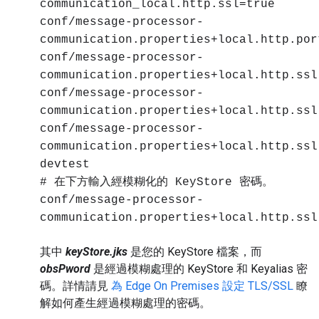
communication_local.http.ssl=true
conf/message-processor-
communication.properties+local.http.por
conf/message-processor-
communication.properties+local.http.ssl
conf/message-processor-
communication.properties+local.http.ssl
conf/message-processor-
communication.properties+local.http.ssl
devtest
# 在下方輸入經模糊化的 KeyStore 密碼。
conf/message-processor-
communication.properties+local.http.ssl
其中
keyStore.jks
是您的 KeyStore 檔案，而
obsPword
是經過模糊處理的 KeyStore 和 Keyalias 密
碼。詳情請見
為 Edge On Premises 設定 TLS/SSL
瞭
解如何產生經過模糊處理的密碼。