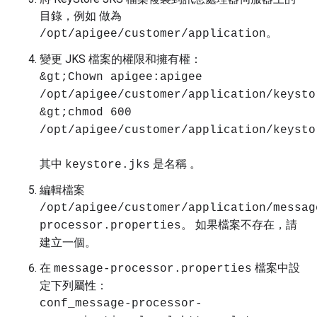
目錄，例如 做為
。
/opt/apigee/customer/application
變更 JKS 檔案的權限和擁有權：
&gt;Chown apigee:apigee
/opt/apigee/customer/application/keysto
&gt;chmod 600
/opt/apigee/customer/application/keysto
其中
是名稱 。
keystore.jks
編輯檔案
/opt/apigee/customer/application/messag
。 如果檔案不存在，請
processor.properties
建立一個。
在
檔案中設
message-processor.properties
定下列屬性：
conf_message-processor-