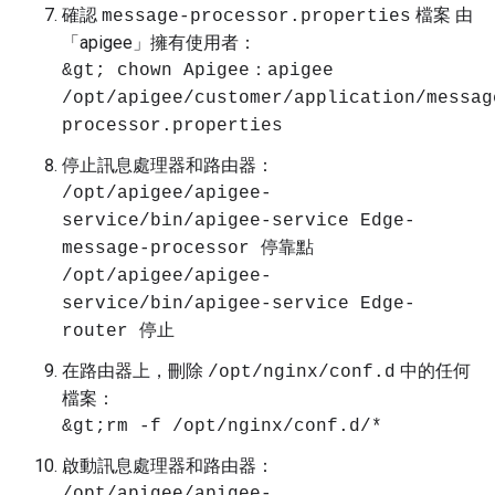
確認
檔案 由
message-processor.properties
「apigee」擁有使用者：
&gt; chown Apigee：apigee
/opt/apigee/customer/application/messag
processor.properties
停止訊息處理器和路由器：
/opt/apigee/apigee-
service/bin/apigee-service Edge-
message-processor 停靠點
/opt/apigee/apigee-
service/bin/apigee-service Edge-
router 停止
在路由器上，刪除
中的任何
/opt/nginx/conf.d
檔案：
&gt;rm -f /opt/nginx/conf.d/*
啟動訊息處理器和路由器：
/opt/apigee/apigee-