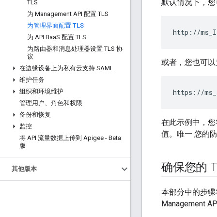
默认情况下，您可
TLS
为 Management API 配置 TLS
为管理界面配置 TLS
http://ms_I
为 API Baa
S 配置 TLS
为路由器和消息处理器设置 TLS 协
议
或者，您也可以为
在边缘设备上为私有云支持 SAML
维护任务
组织和环境维护
https://ms_
管理用户、角色和权限
备份和恢复
在此示例中，您将
监控
值。唯一 您的
将 API 流量数据上传到 Apigee - Beta
版
确保您的 T
其他版本
本部分中的步骤将
Manageme