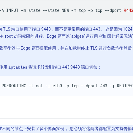
-A
INPUT
-m
state
--state
NEW
-m
tcp
-p
tcp
--dport
944
 TLS 端口使用了端口 9443，而不是更常用的端口 443。 这是因为 1
 root 访问权限的进程。Edge 界面以“apigee”运行用户和 因此通常无法
平衡器与 Edge 界面搭配使用，并在加载时终止 TLS 进行负载均衡然后，
使用
将请求转发到端口 443 9443 端口例如：
iptables
 PREROUTING -t nat -i eth0 -p tcp --dport 443 -j REDIRE
在不同的节点上安装了多个界面实例， 您必须将这两者都配置为支持传输层安