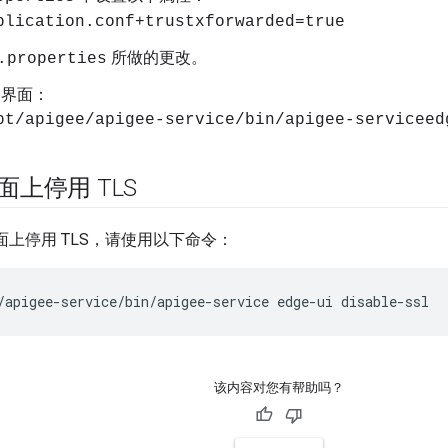
plication.conf+trustxforwarded=true
所做的更改。
.properties
e 界面：
pt/apigee/apigee-service/bin/apigee-serviceed
界面上停用 TLS
 界面上停用 TLS，请使用以下命令：
/apigee-service/bin/apigee-service edge-ui disable-ssl
该内容对您有帮助吗？