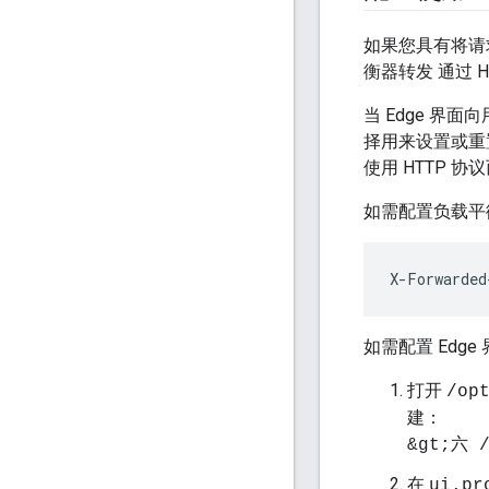
如果您具有将请求
衡器转发 通过 
当 Edge 
择用来设置或重置
使用 HTTP 协
如需配置负载平
X-Forwarded
如需配置 Edg
打开
/op
建：
&gt;六 /
在
ui.pr