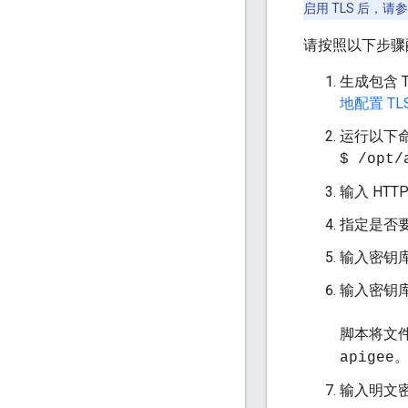
启用 TLS 后，请
请按照以下步骤配
生成包含 
地配置 TLS
运行以下命
$ /opt/
输入 HTT
指定是否要
输入密钥库
输入密钥库
脚本将文
apigee
输入明文