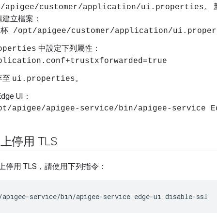
。
t/apigee/customer/application/ui.properties
請建立檔案：
杯 /opt/apigee/customer/application/ui.proper
中設定下列屬性：
operties
plication.conf+trustxforwarded=true
存至
。
ui.properties
ge UI：
pt/apigee/apigee-service/bin/apigee-service E
I 上停用 TLS
UI 上停用 TLS，請使用下列指令：
/apigee-service/bin/apigee-service edge-ui disable-ssl