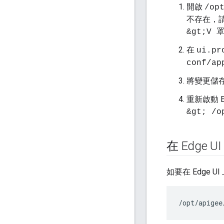
開啟
/op
不存在，
&gt;V 罩
在
ui.pr
conf/ap
將變更儲
重新啟動 Ed
&gt; /o
在 Edge U
如要在 Edge 
/opt/apigee