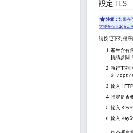
設定 TLS
注意：
如果在不
支援多個 Edge U
請按照下列程序設定
產生含有傳
情請參閱
執行下列指
$ /opt/
輸入 HTT
指定是否要停
輸入 Key
輸入 Key
指令碼會