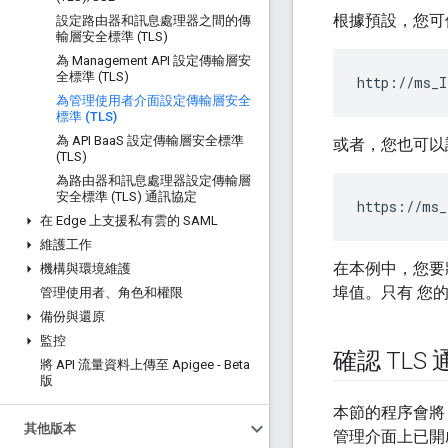
根據預設，您可使用 
設定路由器和訊息處理器之間的傳
輸層安全標準 (TLS)
為 Management API 設定傳輸層安
全標準 (TLS)
http://ms_I
為管理使用者介面設定傳輸層安全
標準 (TLS)
為 API Baa
S 設定傳輸層安全標準
或者，您也可以設
(TLS)
為路由器和訊息處理器設定傳輸層
安全標準 (TLS) 通訊協定
https://ms_
在 Edge 上支援私有雲的 SAML
維護工作
在本例中，您要將
機構與環境維護
埠值。只有 您
管理使用者、角色和權限
備份與還原
監控
確認 TLS
將 API 流量資料上傳至 Apigee - Beta
版
本節的程序會將 
其他版本
管理介面上已開