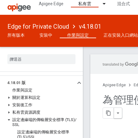
Apigee Edge
私有雲
混合式
Edge for Private Cloud
v4.18.01
所有版本
安裝中
作業與設定
正在安裝入口網站
4
.
18
.
01 版
Apigee Edge
Ed
作業與設定
為管理使
關於運算和設定
安裝後工作
私有雲資源調度
設定邊緣端的傳輸層安全標準 (TLS)
/
SSL
設定邊緣端的傳輸層安全標準
(TLS)
/
SSL