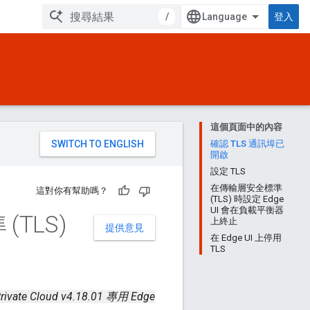
/
登入
這個頁面中的內容
。
確認 TLS 通訊埠已
開啟
設定 TLS
在傳輸層安全標準
這對你有幫助嗎？
(TLS) 時設定 Edge
UI 會在負載平衡器
TLS)
上終止
提供意見
在 Edge UI 上停用
TLS
rivate Cloud v4.18.01 專用 Edge