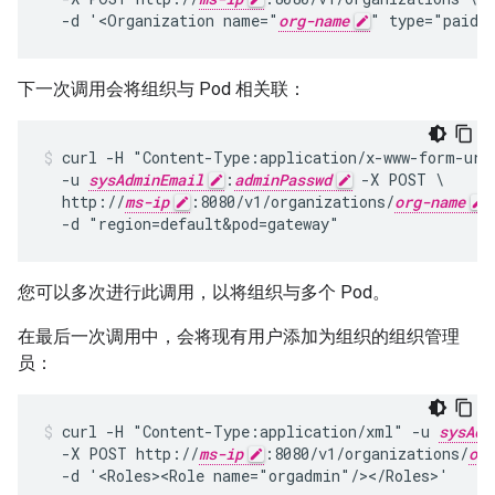
  -d '<Organization name="
org-name
" type="paid"
下一次调用会将组织与 Pod 相关联：
curl -H "Content-Type:application/x-www-form-urle
  -u 
sysAdminEmail
:
adminPasswd
 -X POST \

  http://
ms-ip
:8080/v1/organizations/
org-name
/
  -d "region=default&pod=gateway"
您可以多次进行此调用，以将组织与多个 Pod。
在最后一次调用中，会将现有用户添加为组织的组织管理
员：
curl -H "Content-Type:application/xml" -u 
sysAdm
  -X POST http://
ms-ip
:8080/v1/organizations/
org
  -d '<Roles><Role name="orgadmin"/></Roles>'