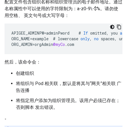
配置文件包含组织名称和组织管理员的电子邮件地址。通过
名称属性中可以使用的字符限制为：a-z0-9\-$%。请勿使
用空格、 英文句号或大写字母：
APIGEE_ADMINPW
=
adminPword
#
If
omitted
,
you
are
ORG_NAME
=
example
#
lowercase
only
,
no
spaces
,
und
ORG_ADMIN
=
orgAdmin
@myCo
.
com
然后，该命令会：
创建组织
将组织与 Pod 相关联，默认是将其与“网关”相关联 广
告连播
将指定用户添加为组织管理员。该用户必须已存在；
否则脚本 发出错误。
。