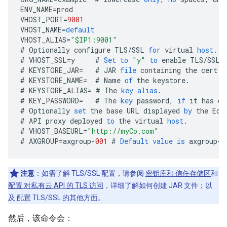
ENV_NAME
=
prod
VHOST_PORT
=
9001
VHOST_NAME
=
default
VHOST_ALIAS
=
"$IP1:9001"
#
Optionally
configure
TLS
/
SSL
for
virtual
host
.
#
VHOST_SSL
=
y
#
Set
to
"y"
to
enable
TLS
/
SSL
#
KEYSTORE_JAR
=
#
JAR
file
containing
the
cert
a
#
KEYSTORE_NAME
=
#
Name
of
the
keystore
.
#
KEYSTORE_ALIAS
=
#
The
key
alias
.
#
KEY_PASSWORD
=
#
The
key
password
,
if
it
has
on
#
Optionally
set
the
base
URL
displayed
by
the
Edg
#
API
proxy
deployed
to
the
virtual
host
.
#
VHOST_BASEURL
=
"http://myCo.com"
#
AXGROUP
=
axgroup
-
001
#
Default
value
is
axgroup
-
0
注意
：如需了解 TLS/SSL 配置，请参阅
密钥库和 信任存储区
和
配置 对私有云 API 的 TLS 访问
，详细了解如何创建 JAR 文件；以
及 配置 TLS/SSL 的其他方面。
然后，该命令会：