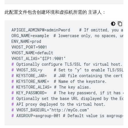
此配置文件包含创建环境和虚拟机所需的 主讲人：
APIGEE_ADMINPW=adminPword    # If omitted, you are 
ORG_NAME=example  # lowercase only, no spaces, unde
ENV_NAME=prod

VHOST_PORT=9001

VHOST_NAME=default

#
#
#
#
#
#
#
#
#
#
 AXGROUP=axgroup-001 # Default value is axgroup-0