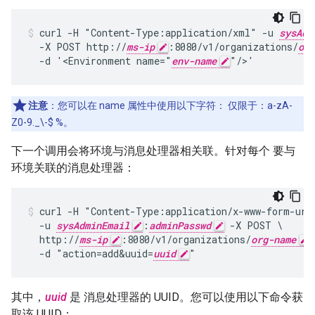
curl -H "Content-Type:application/xml" -u 
sysAdm
  -X POST http://
ms-ip
:8080/v1/organizations/
org
  -d '<Environment name="
env-name
"/>'
注意
：您可以在 name 属性中使用以下字符： 仅限于：a-zA-
Z0-9._\-$ %。
下一个调用会将环境与消息处理器相关联。针对每个 要与
环境关联的消息处理器：
curl -H "Content-Type:application/x-www-form-urle
  -u 
sysAdminEmail
:
adminPasswd
 -X POST \

  http://
ms-ip
:8080/v1/organizations/
org-name
  -d "action=add&uuid=
uuid
"
其中，
uuid
是 消息处理器的 UUID。您可以使用以下命令获
取该 UUID：