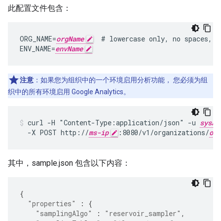
此配置文件包含：
ORG_NAME=
orgName
  # lowercase only, no spaces, u
ENV_NAME=
envName
注意
：如果您为组织中的一个环境启用分析功能， 您必须为组
织中的所有环境启用 Google Analytics。
curl -H "Content-Type:application/json" -u 
sysAd
  -X POST http://
ms-ip
:8080/v1/organizations/
org
其中，sample.json 包含以下内容：
{
"properties"
:
{
"samplingAlgo"
:
"reservoir_sampler"
,