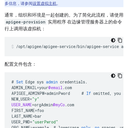
多信息，请参阅
设置虚拟主机
。
通常，组织和环境是一起创建的。为了简化此流程，请使用
apigee-provision
实用程序 在边缘管理服务器上的命令
行上调用该虚拟机：
/opt/apigee/apigee-service/bin/apigee-service api
配置文件包含：
#
Set
Edge
sys
admin
credentials
.
ADMIN_EMAIL
=
your
@email
.
com
APIGEE_ADMINPW
=
adminPword
#
If
omitted
,
you
ar
NEW_USER
=
"y"
USER_NAME
=
orgAdmin
@myCo
.
com
FIRST_NAME
=
foo
LAST_NAME
=
bar
USER_PWD
=
"userPwrod"
ORG_NAME
=
example
#
lowercase
only
,
no
spaces
,
und