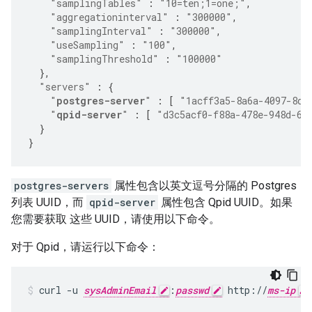
"samplingTables"
:
"10=ten;1=one;"
,
"aggregationinterval"
:
"300000"
,
"samplingInterval"
:
"300000"
,
"useSampling"
:
"100"
,
"samplingThreshold"
:
"100000"
},
"servers"
:
{
"
postgres-server
"
:
[
"1acff3a5-8a6a-4097-8d2
"
qpid-server
"
:
[
"d3c5acf0-f88a-478e-948d-6f
}
}
postgres-servers
属性包含以英文逗号分隔的 Postgres
列表 UUID，而
qpid-server
属性包含 Qpid UUID。如果
您需要获取 这些 UUID，请使用以下命令。
对于 Qpid，请运行以下命令：
curl -u 
sysAdminEmail
:
passwd
 http://
ms-ip