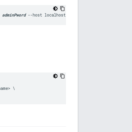
 
adminPword
 --host localhost
ame> \
