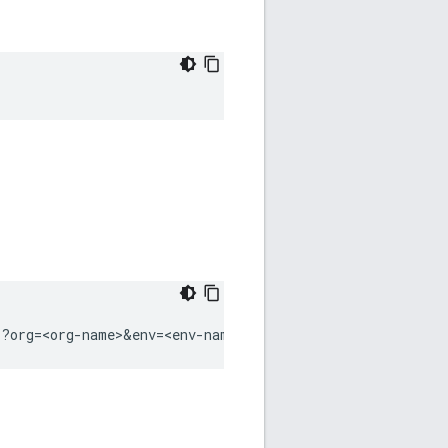
s?org=<org-name>&env=<env-name>