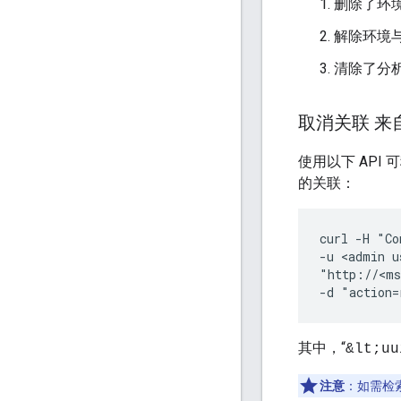
删除了环
解除环境
清除了分
取消关联 来
使用以下 AP
的关联：
curl -H "Co
-u <admin u
"http://<ms
-d "action=
其中，“
&lt;uu
注意
：如需检索