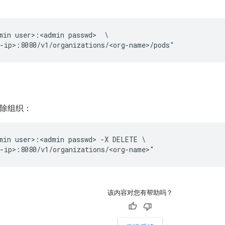
min user>:<admin passwd>  \

-ip>:8080/v1/organizations/<org-name>/pods"
删除组织：
min user>:<admin passwd> -X DELETE \

-ip>:8080/v1/organizations/<org-name>" 
该内容对您有帮助吗？