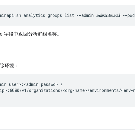
minapi.sh analytics groups list --admin 
adminEmail
 --pwd
字段中返回分析群组名称。
e
删除环境：
min user>:<admin passwd> \

ip>:8080/v1/organizations/<org-name>/environments/<env-n