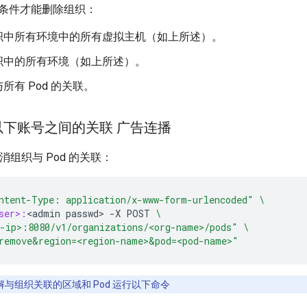
条件才能删除组织：
织中所有环境中的所有虚拟主机（如上所述）。
织中的所有环境（如上所述）。
所有 Pod 的关联。
以下账号之间的关联 广告连播
取消组织与 Pod 的关联：
ntent-Type: application/x-www-form-urlencoded"
\
ser>:
<
admin
passwd
>
-
X
POST
\
-ip>:8080/v1/organizations/<org-name>/pods"
\
remove&region=<region-name>&pod=<pod-name>"
与组织关联的区域和 Pod 运行以下命令