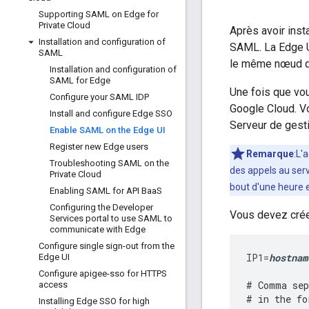
Supporting SAML on Edge for
Private Cloud
Après avoir inst
Installation and configuration of
SAML. La Edge U
SAML
le même nœud 
Installation and configuration of
SAML for Edge
Une fois que vou
Configure your SAML IDP
Google Cloud. Vo
Install and configure Edge SSO
Serveur de gesti
Enable SAML on the Edge UI
Register new Edge users
Remarque
:L'
Troubleshooting SAML on the
des appels au serv
Private Cloud
bout d'une heure e
Enabling SAML for API Baa
S
Configuring the Developer
Vous devez créer 
Services portal to use SAML to
communicate with Edge
Configure single sign-out from the
IP1
=
hostnam
Edge UI
Configure apigee-sso for HTTPS
# Comma sep
access
# in the fo
Installing Edge SSO for high