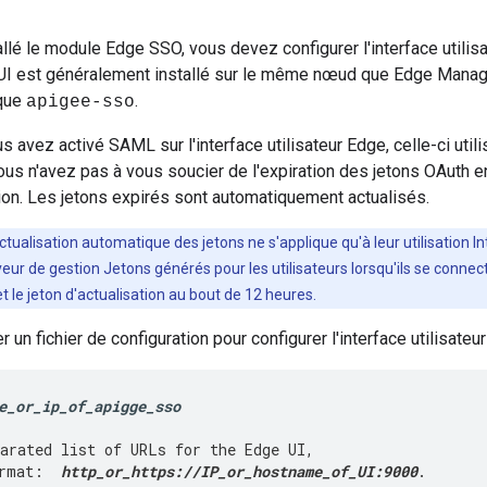
allé le module Edge SSO, vous devez configurer l'interface utilis
I est généralement installé sur le même nœud que Edge Manageme
que
.
apigee-sso
s avez activé SAML sur l'interface utilisateur Edge, celle-ci util
us n'avez pas à vous soucier de l'expiration des jetons OAuth ent
on. Les jetons expirés sont automatiquement actualisés.
actualisation automatique des jetons ne s'applique qu'à leur utilisation I
eur de gestion Jetons générés pour les utilisateurs lorsqu'ils se connecte
t le jeton d'actualisation au bout de 12 heures.
un fichier de configuration pour configurer l'interface utilisateu
e_or_ip_of_apigge_sso
arated list of URLs for the Edge UI, 
rmat:  
http_or_https://IP_or_hostname_of_UI:9000
. 