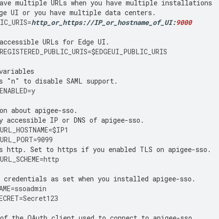
ave multiple URLs when you have multiple installations
ge UI or you have multiple data centers. 
IC_URIS
=
http_or_https
:
//
IP_or_hostname_of_UI
:
9000
accessible URLs for Edge UI.
REGISTERED_PUBLIC_URIS
=$
EDGEUI_PUBLIC_URIS
variables
s "n" to disable SAML support.
ENABLED
=
y
on about apigee-sso.
y accessible IP or DNS of apigee-sso.
URL_HOSTNAME
=$
IP1
_URL_PORT
=
9099
s http. Set to https if you enabled TLS on apigee-sso.
URL_SCHEME
=
http
 credentials as set when you installed apigee-sso.
AME
=
ssoadmin
ECRET
=
Secret123
of the OAuth client used to connect to apigee-sso. 