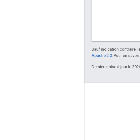
Sauf indication contraire, 
Apache 2.0
. Pour en savoir
Dernière mise à jour le 202
À propos d'Apigee
We're part of Google
Événements
Partenaires
E-books et webcasts