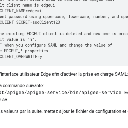
lt client name is edgeui.
CLIENT_NAME
=
edgeui
ent password using uppercase, lowercase, number, and spe
CLIENT_SECRET
=
ssoClient123
he existing EDGEUI client is deleted and new one is crea
lt value is "n".
" when you configure SAML and change the value of 
e EDGEUI_* properties.
CLIENT_OVERWRITE
=
y
'interface utilisateur Edge afin d'activer la prise en charge SAML:
la commande suivante:
pt/apigee/apigee-service/bin/apigee-service E
ile
s valeurs par la suite, mettez à jour le fichier de configuration