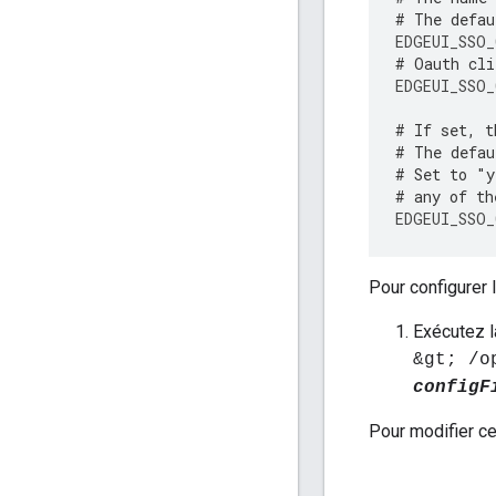
# The defau
EDGEUI_SSO_
# Oauth cli
EDGEUI_SSO_
# If set, t
# The defau
# Set to "y
# any of th
EDGEUI_SSO_
Pour configurer l
Exécutez 
&gt; /o
configF
Pour modifier ce