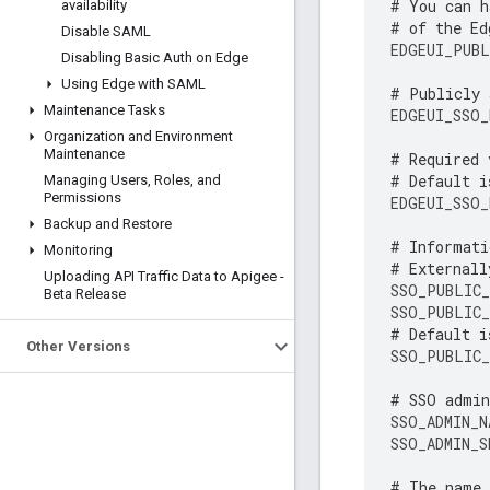
# You can h
availability
# of the Ed
Disable SAML
EDGEUI_PUBL
Disabling Basic Auth on Edge
Using Edge with SAML
# Publicly 
Maintenance Tasks
EDGEUI_SSO_
Organization and Environment
Maintenance
# Required 
# Default i
Managing Users
,
Roles
,
and
Permissions
EDGEUI_SSO_
Backup and Restore
# Informati
Monitoring
# Externall
Uploading API Traffic Data to Apigee -
SSO_PUBLIC_
Beta Release
SSO_PUBLIC
# Default i
Other Versions
SSO_PUBLIC_
# SSO admin
SSO_ADMIN_N
SSO_ADMIN_S
# The name 