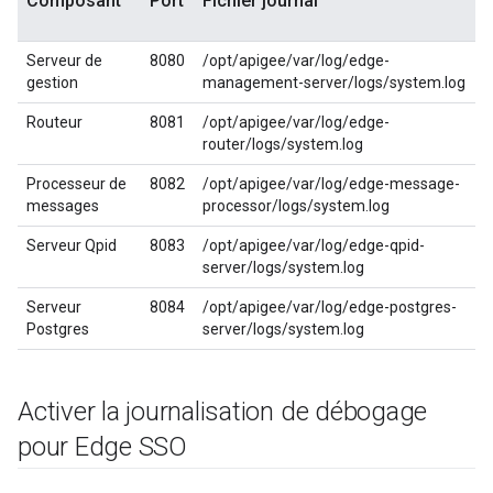
Composant
Port
Fichier journal
Serveur de
8080
/opt/apigee/var/log/edge-
gestion
management-server/logs/system.log
Routeur
8081
/opt/apigee/var/log/edge-
router/logs/system.log
Processeur de
8082
/opt/apigee/var/log/edge-message-
messages
processor/logs/system.log
Serveur Qpid
8083
/opt/apigee/var/log/edge-qpid-
server/logs/system.log
Serveur
8084
/opt/apigee/var/log/edge-postgres-
Postgres
server/logs/system.log
Activer la journalisation de débogage
pour Edge SSO