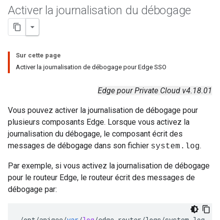
Activer la journalisation du débogage
Sur cette page
Activer la journalisation de débogage pour Edge SSO
Edge pour Private Cloud v4.18.01
Vous pouvez activer la journalisation de débogage pour
plusieurs composants Edge. Lorsque vous activez la
journalisation du débogage, le composant écrit des
messages de débogage dans son fichier
.
system.log
Par exemple, si vous activez la journalisation de débogage
pour le routeur Edge, le routeur écrit des messages de
débogage par:
/
opt
/
apigee
/
var
/
log
/
edge
-
router
/
logs
/
system
.
log