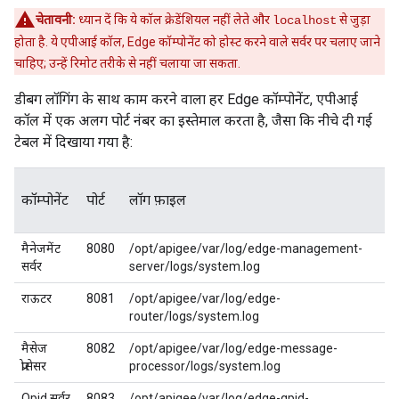
चेतावनी:
ध्यान दें कि ये कॉल क्रेडेंशियल नहीं लेते और
से जुड़ा
localhost
होता है. ये एपीआई कॉल, Edge कॉम्पोनेंट को होस्ट करने वाले सर्वर पर चलाए जाने
चाहिए; उन्हें रिमोट तरीके से नहीं चलाया जा सकता.
डीबग लॉगिंग के साथ काम करने वाला हर Edge कॉम्पोनेंट, एपीआई
कॉल में एक अलग पोर्ट नंबर का इस्तेमाल करता है, जैसा कि नीचे दी गई
टेबल में दिखाया गया है:
कॉम्पोनेंट
पोर्ट
लॉग फ़ाइल
मैनेजमेंट
8080
/opt/apigee/var/log/edge-management-
सर्वर
server/logs/system.log
राऊटर
8081
/opt/apigee/var/log/edge-
router/logs/system.log
मैसेज
8082
/opt/apigee/var/log/edge-message-
प्रोसेसर
processor/logs/system.log
Qpid सर्वर
8083
/opt/apigee/var/log/edge-qpid-