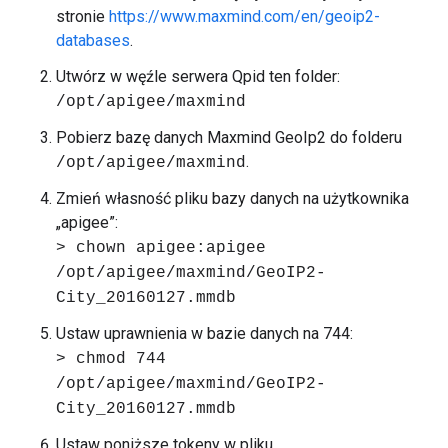
stronie
https://www.maxmind.com/en/geoip2-
databases
.
Utwórz w węźle serwera Qpid ten folder:
/opt/apigee/maxmind
Pobierz bazę danych Maxmind GeoIp2 do folderu
.
/opt/apigee/maxmind
Zmień własność pliku bazy danych na użytkownika
„apigee”:
> chown apigee:apigee
/opt/apigee/maxmind/GeoIP2-
City_20160127.mmdb
Ustaw uprawnienia w bazie danych na 744:
> chmod 744
/opt/apigee/maxmind/GeoIP2-
City_20160127.mmdb
Ustaw poniższe tokeny w pliku