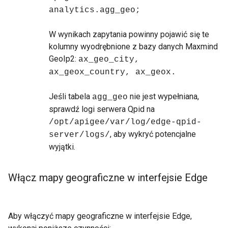
analytics.agg_geo;
W wynikach zapytania powinny pojawić się te
kolumny wyodrębnione z bazy danych Maxmind
GeoIp2:
ax_geo_city,
ax_geox_country, ax_geox.
Jeśli tabela
nie jest wypełniana,
agg_geo
sprawdź logi serwera Qpid na
/opt/apigee/var/log/edge-qpid-
, aby wykryć potencjalne
server/logs/
wyjątki.
Włącz mapy geograficzne w interfejsie Edge
Aby włączyć mapy geograficzne w interfejsie Edge,