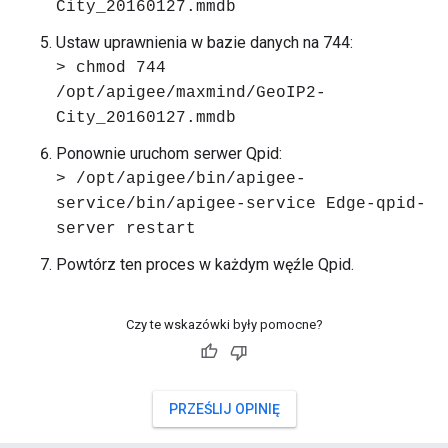
City_20160127.mmdb
Ustaw uprawnienia w bazie danych na 744:
> chmod 744
/opt/apigee/maxmind/GeoIP2-
City_20160127.mmdb
Ponownie uruchom serwer Qpid:
> /opt/apigee/bin/apigee-
service/bin/apigee-service Edge-qpid-
server restart
Powtórz ten proces w każdym węźle Qpid.
Czy te wskazówki były pomocne?
PRZEŚLIJ OPINIĘ