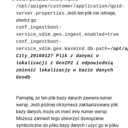
/opt/apigee/customer/application/qpid-
. Jeśli ten plik nie istnieje,
server.properties
utwórz go:
conf_ingestboot-
service_vdim.geo.ingest.enabled=true
conf_ingestboot-
service_vdim.geo.maxmind.db.path=
/opt/a
City_20160127 Plik z danymi o
lokalizacji z GeoIP2 i odpowiednią
zmienić lokalizację w bazie danych
Geodb
Pamiętaj, że ten plik bazy danych zawiera numer
wersji. Jeśli później otrzymasz zaktualizowany plik
bazy danych, może on mieć inny numer wersji.
Możesz zamiast tego utworzyć dowiązanie
symboliczne do pliku bazy danych i użyć go w pliku