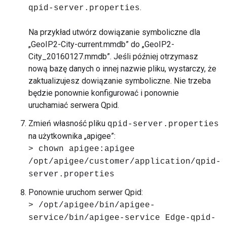
.
qpid-server.properties
Na przykład utwórz dowiązanie symboliczne dla
„GeoIP2-City-current.mmdb” do „GeoIP2-
City_20160127.mmdb”. Jeśli później otrzymasz
nową bazę danych o innej nazwie pliku, wystarczy, że
zaktualizujesz dowiązanie symboliczne. Nie trzeba
będzie ponownie konfigurować i ponownie
uruchamiać serwera Qpid.
Zmień własność pliku
qpid-server.properties
na użytkownika „apigee”:
> chown apigee:apigee
/opt/apigee/customer/application/qpid-
server.properties
Ponownie uruchom serwer Qpid:
> /opt/apigee/bin/apigee-
service/bin/apigee-service Edge-qpid-