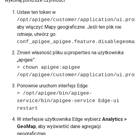
wykonaj poniższe czynności:
Ustaw ten token w
/opt/apigee/customer/application/ui.pro
aby włączyć Mapy geograficzne. Jeśli ten plik nie
istnieje, utwórz go:
conf_apigee_apigee.feature.disablegeoma
Zmień własność pliku ui.properties na użytkownika
„apigee”:
> chown apigee:apigee
/opt/apigee/customer/application/ui.pro
Ponownie uruchom interfejs Edge:
> /opt/apigee/bin/apigee-
service/bin/apigee-service Edge-ui
restart
W interfejsie użytkownika Edge wybierz
Analytics >
GeoMap
, aby wyświetlić dane agregacji
geograficznej.