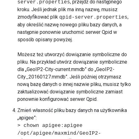
, przejdź do następnego
server.properties
kroku. Jeśli jednak plik ma inną nazwę, musisz
zmodyfikować plik
,
qpid-server.properties
aby określić nazwę nowego pliku bazy danych, a
następnie ponownie uruchomić serwer Qpid w
sposób opisany powyżej.
Możesz też utworzyć dowiązanie symboliczne do
pliku. Na przykład utwórz dowiązanie symboliczne
dla „GeoIP2-City-current.mmdb” do „GeoIP2-
City_20160127.mmdb”. Jeśli później otrzymasz
nową bazę danych o innej nazwie pliku, musisz tylko
zaktualizować dowiązanie symboliczne zamiast
ponownie konfigurować serwer Qpid.
Zmień własność pliku bazy danych na użytkownika
„apigee”:
> chown apigee:apigee
/opt/apigee/maxmind/GeoIP2-