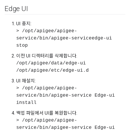
Edge UI
UI 중지:
> /opt/apigee/apigee-
service/bin/apigee-serviceedge-ui
stop
이전 UI 디렉터리를 삭제합니다.
/opt/apigee/data/edge-ui
/opt/apigee/etc/edge-ui.d
UI 재설치:
> /opt/apigee/apigee-
service/bin/apigee-service Edge-ui
install
백업 파일에서 UI를 복원합니다.
> /opt/apigee/apigee-
service/bin/apigee-service Edge-ui