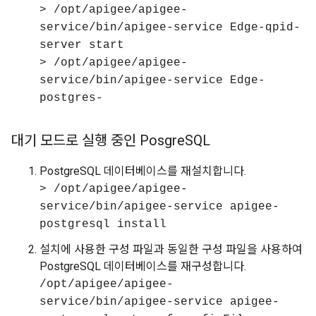
> /opt/apigee/apigee-
service/bin/apigee-service Edge-qpid-
server start
> /opt/apigee/apigee-
service/bin/apigee-service Edge-
postgres-
대기 모드로 실행 중인 Posgre
SQL
PostgreSQL 데이터베이스를 재설치합니다.
> /opt/apigee/apigee-
service/bin/apigee-service apigee-
postgresql install
설치에 사용한 구성 파일과 동일한 구성 파일을 사용하여
PostgreSQL 데이터베이스를 재구성합니다.
/opt/apigee/apigee-
service/bin/apigee-service apigee-