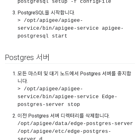
postgresql setup -f configFile
PostgreSQL을 시작합니다.
> /opt/apigee/apigee-
service/bin/apigee-service apigee-
postgresql start
Postgres 서버
모든 마스터 및 대기 노드에서 Postgres 서버를 중지합
니다.
> /opt/apigee/apigee-
service/bin/apigee-service Edge-
postgres-server stop
이전 Postgres 서버 디렉터리를 삭제합니다.
/opt/apigee/data/edge-postgres-server
/opt/apigee/etc/edge-postgres-
server.d