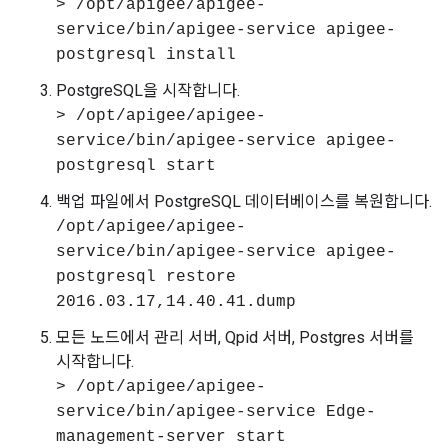
> /opt/apigee/apigee-
service/bin/apigee-service apigee-
postgresql install
PostgreSQL을 시작합니다.
> /opt/apigee/apigee-
service/bin/apigee-service apigee-
postgresql start
백업 파일에서 PostgreSQL 데이터베이스를 복원합니다.
/opt/apigee/apigee-
service/bin/apigee-service apigee-
postgresql restore
2016.03.17,14.40.41.dump
모든 노드에서 관리 서버, Qpid 서버, Postgres 서버를
시작합니다.
> /opt/apigee/apigee-
service/bin/apigee-service Edge-
management-server start