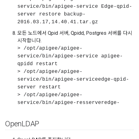
service/bin/apigee-service Edge-qpid-
server restore backup-
2016.03.17,14.40.41.tar.gz
모든 노드에서 Qpid 서버, Qpidd, Postgres 서버를 다시
시작합니다.
> /opt/apigee/apigee-
service/bin/apigee-service apigee-
qpidd restart
> /opt/apigee/apigee-
service/bin/apigee-serviceedge-qpid-
server restart
> /opt/apigee/apigee-
service/bin/apigee-resserveredge-
Open
LDAP