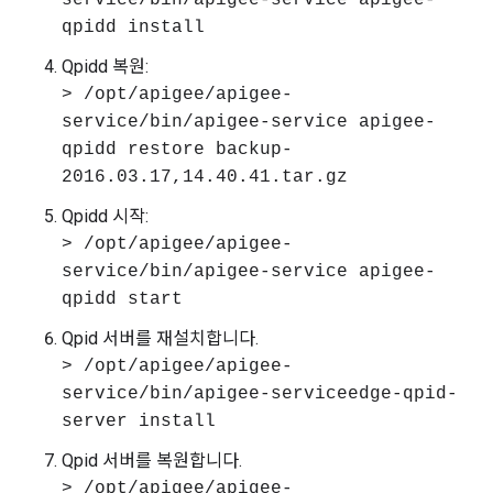
service/bin/apigee-service apigee-
qpidd install
Qpidd 복원:
> /opt/apigee/apigee-
service/bin/apigee-service apigee-
qpidd restore backup-
2016.03.17,14.40.41.tar.gz
Qpidd 시작:
> /opt/apigee/apigee-
service/bin/apigee-service apigee-
qpidd start
Qpid 서버를 재설치합니다.
> /opt/apigee/apigee-
service/bin/apigee-serviceedge-qpid-
server install
Qpid 서버를 복원합니다.
> /opt/apigee/apigee-