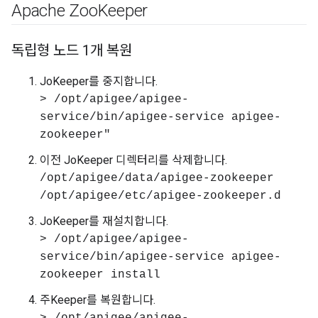
Apache Zoo
Keeper
독립형 노드 1개 복원
JoKeeper를 중지합니다.
> /opt/apigee/apigee-
service/bin/apigee-service apigee-
zookeeper"
이전 JoKeeper 디렉터리를 삭제합니다.
/opt/apigee/data/apigee-zookeeper
/opt/apigee/etc/apigee-zookeeper.d
JoKeeper를 재설치합니다.
> /opt/apigee/apigee-
service/bin/apigee-service apigee-
zookeeper install
주Keeper를 복원합니다.