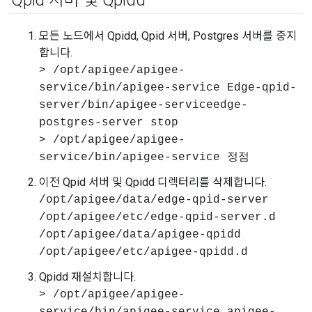
Qpid 서버 및 Qpidd
모든 노드에서 Qpidd, Qpid 서버, Postgres 서버를 중지
합니다.
> /opt/apigee/apigee-
service/bin/apigee-service Edge-qpid-
server/bin/apigee-serviceedge-
postgres-server stop
> /opt/apigee/apigee-
service/bin/apigee-service 정점
이전 Qpid 서버 및 Qpidd 디렉터리를 삭제합니다.
/opt/apigee/data/edge-qpid-server
/opt/apigee/etc/edge-qpid-server.d
/opt/apigee/data/apigee-qpidd
/opt/apigee/etc/apigee-qpidd.d
Qpidd 재설치합니다.
> /opt/apigee/apigee-