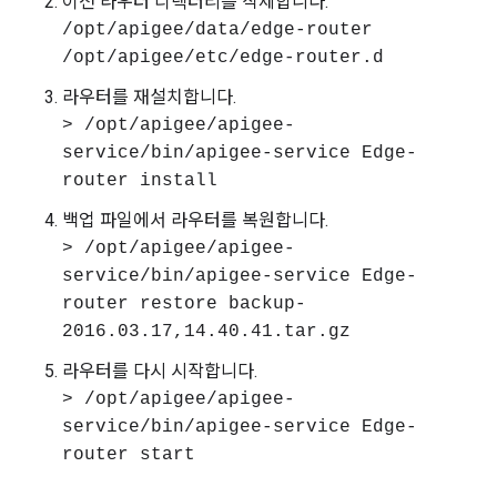
이전 라우터 디렉터리를 삭제합니다.
/opt/apigee/data/edge-router
/opt/apigee/etc/edge-router.d
라우터를 재설치합니다.
> /opt/apigee/apigee-
service/bin/apigee-service Edge-
router install
백업 파일에서 라우터를 복원합니다.
> /opt/apigee/apigee-
service/bin/apigee-service Edge-
router restore backup-
2016.03.17,14.40.41.tar.gz
라우터를 다시 시작합니다.
> /opt/apigee/apigee-
service/bin/apigee-service Edge-
router start