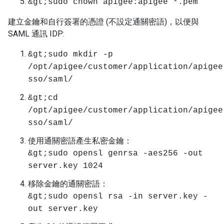
&gt;sudo chown apigee:apigee *.pem
建立金鑰和自行簽署的憑證 (不設定通關密語)，以便與
SAML 通訊 IDP:
&gt;sudo mkdir -p
/opt/apigee/customer/application/apigee
sso/saml/
&gt;cd
/opt/apigee/customer/application/apigee
sso/saml/
使用通關密語產生私密金鑰：
&gt;sudo opensl genrsa -aes256 -out
server.key 1024
移除金鑰的通關密語：
&gt;sudo opensl rsa -in server.key -
out server.key