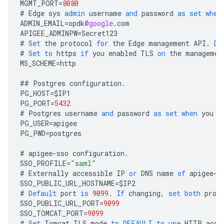
MGMT_PORT
=
8080
#
Edge
sys
admin
username
and
password
as
set
when
ADMIN_EMAIL
=
opdk
@google
.
com
APIGEE_ADMINPW
=
Secret123
#
Set
the
protocol
for
the
Edge
management
API
.
De
#
Set
to
https
if
you
enabled
TLS
on
the
managemen
MS_SCHEME
=
http
##
Postgres
configuration
.
PG_HOST
=
$
IP1
PG_PORT
=
5432
#
Postgres
username
and
password
as
set
when
you
i
PG_USER
=
apigee
PG_PWD
=
postgres
#
apigee
-
sso
configuration
.
SSO_PROFILE
=
"saml"
#
Externally
accessible
IP
or
DNS
name
of
apigee
-
s
SSO_PUBLIC_URL_HOSTNAME
=
$
IP2
#
Default
port
is
9099.
If
changing
,
set
both
prop
SSO_PUBLIC_URL_PORT
=
9099
SSO_TOMCAT_PORT
=
9099
#
Set
Tomcat
TLS
mode
to
DEFAULT
to
use
HTTP
acce