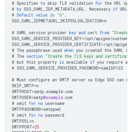
#
Specifies
to
skip
TLS
validation
for
the
URL
spe
#
by
SSO_SAML_IDP_METADATA_URL
.
Necessary
if
URL
u
#
Default
value
is
"n"
.
SSO_SAML_IDPMETAURL_SKIPSSLVALIDATION
=
n
#
SAML
service
provider
key
and
cert
from
"Create 
SSO_SAML_SERVICE_PROVIDER_KEY
=/
opt
/
apigee
/
customer
SSO_SAML_SERVICE_PROVIDER_CERTIFICATE
=/
opt
/
apigee
/
#
The
passphrase
used
when
you
created
the
SAML
ce
#
The
section
"Create the TLS keys and certificate
#
but
this
property
is
available
if
you
require
a
#
SSO_SAML_SERVICE_PROVIDER_PASSWORD
=
samlSP123
#
Must
configure
an
SMTP
server
so
Edge
SSO
can
se
SKIP_SMTP
=
n
SMTPHOST
=
smtp
.
example
.
com
SMTPUSER
=
smtp
@example
.
com
#
omit
for
no
username
SMTPPASSWORD
=
smtppwd
#
omit
for
no
password
SMTPSSL
=
n
SMTPPORT
=
25