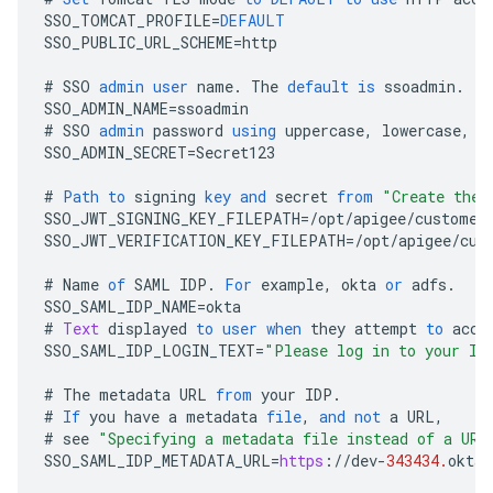
SSO_TOMCAT_PROFILE
=
DEFAULT
SSO_PUBLIC_URL_SCHEME
=
http
#
SSO
admin
user
name
.
The
default
is
ssoadmin
.
SSO_ADMIN_NAME
=
ssoadmin
#
SSO
admin
password
using
uppercase
,
lowercase
,
n
SSO_ADMIN_SECRET
=
Secret123
#
Path
to
signing
key
and
secret
from
"Create the 
SSO_JWT_SIGNING_KEY_FILEPATH
=/
opt
/
apigee
/
customer
SSO_JWT_VERIFICATION_KEY_FILEPATH
=/
opt
/
apigee
/
cus
#
Name
of
SAML
IDP
.
For
example
,
okta
or
adfs
.
SSO_SAML_IDP_NAME
=
okta
#
Text
displayed
to
user
when
they
attempt
to
acce
SSO_SAML_IDP_LOGIN_TEXT
=
"Please log in to your ID
#
The
metadata
URL
from
your
IDP
.
#
If
you
have
a
metadata
file
,
and
not
a
URL
,
#
see
"Specifying a metadata file instead of a URL
SSO_SAML_IDP_METADATA_URL
=
https
:
//
dev
-
343434.
oktap