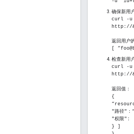
-d 'id=
确保新用
curl -u
http://
返回用户
[ “foo@
检查新用
curl -u
http://
返回值
：
{
“resour
"路径"：“
"权限": [
} ]