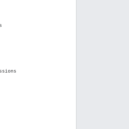
s
ssions