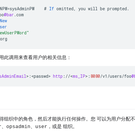
NPW
=
sysAdminPW
#
If
omitted
,
you
will
be
prompted
.
oo
@bar
.
com
New
ser
ewUserPWord"
org
用此调用来查看用户的相关信息：
sAdminEmail
>
:
<
passwd
>
http
:
//
<
ms_IP
>
:
8080
/
v1
/
users
/
foo
@
得组织中的角色，然后才能执行任何操作。您 可以为用户分配
、
、
，或是 组织。
r
opsadmin
user