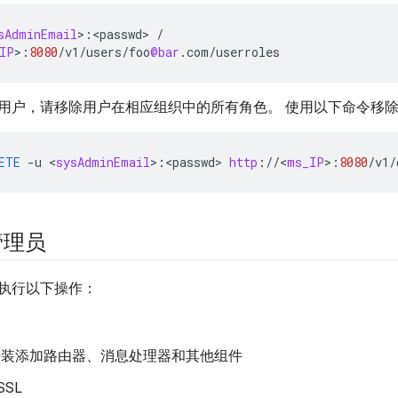
sAdminEmail
>
:
<
passwd
>
/
IP
>
:
8080
/
v1
/
users
/
foo
@bar
.
com
/
userroles
用户，请移除用户在相应组织中的所有角色。 使用以下命令移
ETE
-
u
<
sysAdminEmail
>
:
<
passwd
>
http
:
//
<
ms_IP
>
:
8080
/
v1
/
管理员
执行以下操作：
e 安装添加路由器、消息处理器和其他组件
SSL