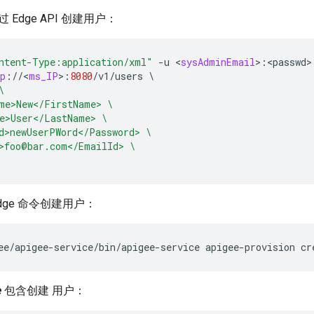
Edge API 创建用户：
ntent-Type:application/xml"
-
u
<
sysAdminEmail
>
:
<
passwd
>
p
:
//
<
ms_IP
>
:
8080
/
v1
/
users
\
\
me>New</FirstName> \
e>User</LastName> \
d>newUserPWord</Password> \
>foo@bar.com</EmailId> \
dge 命令创建用户：
ee/apigee-service/bin/apigee-service apigee-provision cr
e
包含创建 用户：