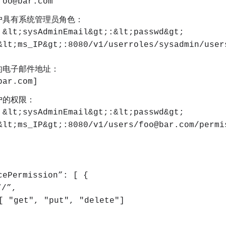
foo@bar.com'
户具有系统管理员角色：
 &lt;sysAdminEmail&gt;:&lt;passwd&gt;
&lt;ms_IP&gt;:8080/v1/userroles/sysadmin/user
的电子邮件地址：
bar.com]
户的权限：
 &lt;sysAdminEmail&gt;:&lt;passwd&gt;
&lt;ms_IP&gt;:8080/v1/users/foo@bar.com/permi
cePermission”: [ {
/”,
 "get", "put", "delete"]