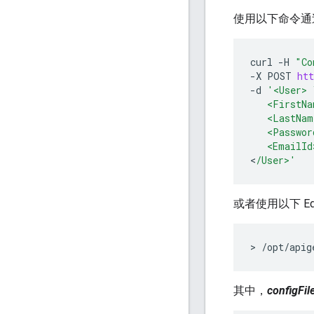
使用以下命令通过 
curl
-
H
"Co
-
X
POST
htt
-
d
'<User> 
   <FirstNa
   <LastNam
   <Passwor
   <EmailId
<
/User>'
或者使用以下 E
> /opt/apig
其中，
configFil