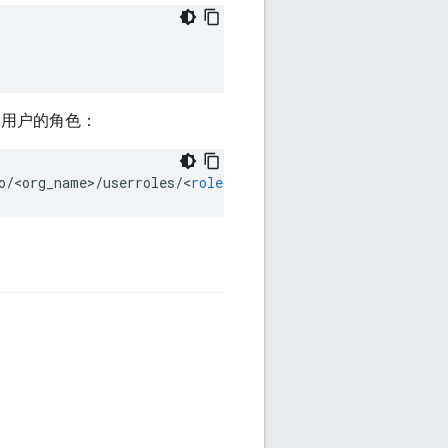
除用户的角色：
o
/
<
org_name
>
/
userroles
/
<
role
>
/
users
/
foo
@bar
.
com