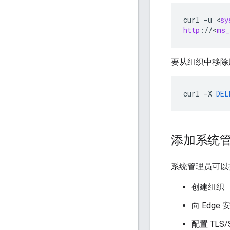
curl
-
u
<
sy
http
:
//
<
ms_
要从组织中移除
curl
-
X
DEL
添加系统
系统管理员可以
创建组织
向 Edg
配置 TLS/