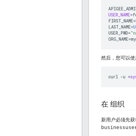
APIGEE_ADMI
USER_NAME
=
f
FIRST_NAME
=
LAST_NAME
=
U
USER_PWD
=
"n
ORG_NAME
=
my
然后，您可以使
curl
-
u
<
sy
在 组织
新用户必须先获
businessuse