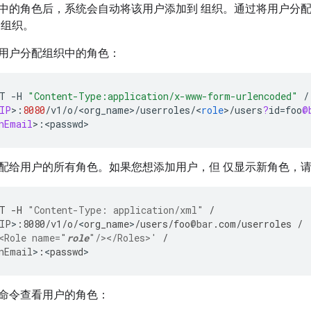
中的角色后，系统会自动将该用户添加到 组织。通过将用户分
 组织。
用户分配组织中的角色：
T
-
H
"Content-Type:application/x-www-form-urlencoded"
/
IP
>
:
8080
/
v1
/
o
/
<
org_name
>
/
userroles
/
<
role
>
/
users
?
id
=
foo
@
nEmail
>
:
<
passwd
>
配给用户的所有角色。如果您想添加用户，但 仅显示新角色，
T
-
H
"Content-Type: application/xml"
/
IP
>
:
8080
/
v1
/
o
/
<
org_name
>
/
users
/
foo
@bar
.
com
/
userroles
/
<Role name="
role
"/></Roles>'
/
nEmail
>
:
<
passwd
>
命令查看用户的角色：