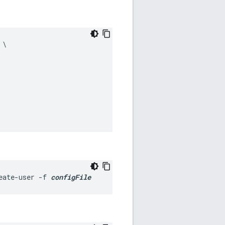
\
eate-user -f 
configFile