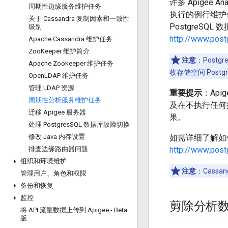
许多 Apigee A
周期性边缘服务维护任务
执行的例行维护
关于 Cassandra 复制因素和一致性
PostgreSQ
级别
http://www.post
Apache Cassandra 维护任务
Zoo
Keeper 维护简介
注意
：Postg
Apache Zookeeper 维护任务
收存储空间 Postg
Open
LDAP 维护任务
管理 LDAP 资源
重要提示
：Api
周期性分析服务维护任务
及在不执行任何操
迁移 Apigee 服务器
果。
处理 Postgres
SQL 数据库故障切换
修改 Java 内存设置
如需详细了解如何维
排查边缘路由器问题
http://www.post
组织和环境维护
注意
：Cass
管理用户、角色和权限
备份和恢复
监控
剪除分析
将 API 流量数据上传到 Apigee - Beta
版