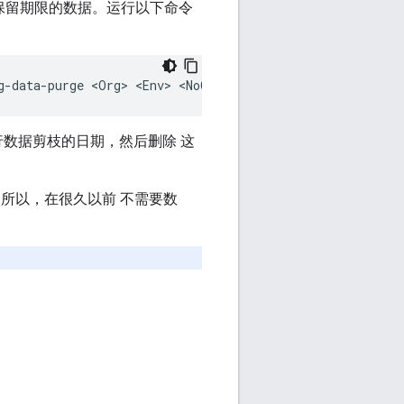
所需保留期限的数据。运行以下命令
pg-data-purge <Org> <Env> <NoOfDaysToPurgeBackFromCurren
了执行数据剪枝的日期，然后删除 这
所以，在很久以前 不需要数