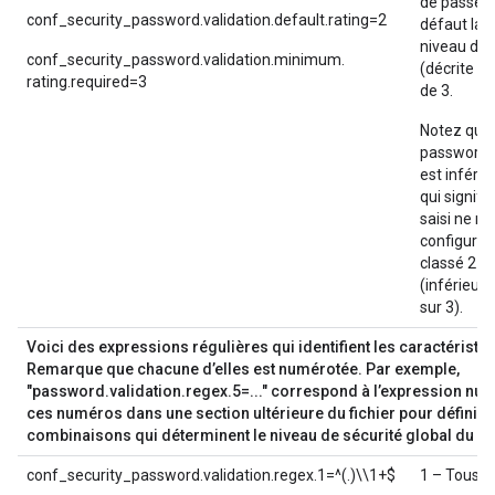
de passe va
conf_security_password.validation.default.rating=2
défaut la 
niveau de 
conf_security_password.validation.minimum.
(décrite pl
rating.required=3
de 3.
Notez que 
password.v
est inférie
qui signifi
saisi ne re
configuré,
classé 2 et
(inférieur 
sur 3).
Voici des expressions régulières qui identifient les caractérist
Remarque que chacune d’elles est numérotée. Par exemple,
"password.validation.regex.5=..." correspond à l’expression num
ces numéros dans une section ultérieure du fichier pour définir 
combinaisons qui déterminent le niveau de sécurité global du m
conf_security_password.validation.regex.1=^(.)\\1+$
1 – Tous l