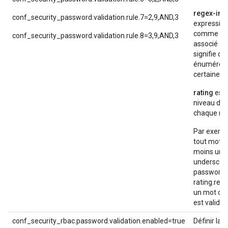
regex-inde
conf_security_password.validation.rule.7=2,9,AND,3
expression
comme dans
conf_security_password.validation.rule.8=3,9,AND,3
associé à 
signifie qu
énumérées
certaines).
rating
est 
niveau de 
chaque règ
Par exemple
tout mot d
moins un c
underscore
password.
rating.requ
un mot de 
est valide.
conf_security_rbac.password.validation.enabled=true
Définir la 