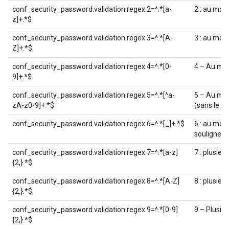
conf_security_password.validation.regex.2=^.*[a-
2 : au moi
z]+.*$
conf_security_password.validation.regex.3=^.*[A-
3 : au moi
Z]+.*$
conf_security_password.validation.regex.4=^.*[0-
4 – Au moi
9]+.*$
conf_security_password.validation.regex.5=^.*[^a-
5 – Au moi
zA-z0-9]+.*$
(sans le tr
conf_security_password.validation.regex.6=^.*[_]+.*$
6 : au moin
soulignem
conf_security_password.validation.regex.7=^.*[a-z]
7 : plusieu
{2,}.*$
conf_security_password.validation.regex.8=^.*[A-Z]
8 : plusieu
{2,}.*$
conf_security_password.validation.regex.9=^.*[0-9]
9 – Plusieu
{2,}.*$