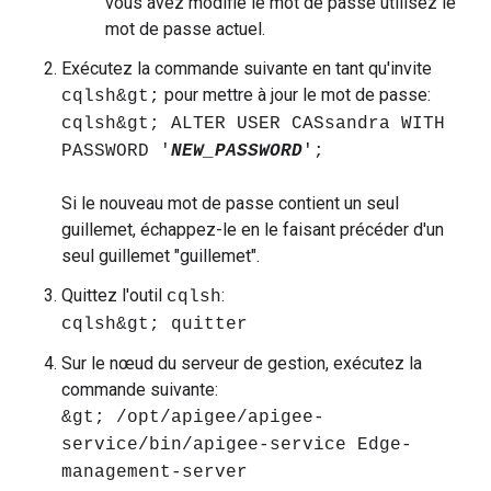
vous avez modifié le mot de passe utilisez le
mot de passe actuel.
Exécutez la commande suivante en tant qu'invite
pour mettre à jour le mot de passe:
cqlsh&gt;
cqlsh&gt; ALTER USER CASsandra WITH
PASSWORD '
NEW_PASSWORD
';
Si le nouveau mot de passe contient un seul
guillemet, échappez-le en le faisant précéder d'un
seul guillemet "guillemet".
Quittez l'outil
:
cqlsh
cqlsh&gt; quitter
Sur le nœud du serveur de gestion, exécutez la
commande suivante:
&gt; /opt/apigee/apigee-
service/bin/apigee-service Edge-
management-server