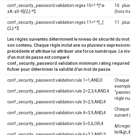
conf_security_password.validation.regex.10=^.*[^a-
10 : plusi
zA-z0-9]{2,}.*$
(hors trai
conf_security_password.validation.regex.11=^.*[_]
11 : plusie
{2,}.*$
Les règles suivantes déterminent le niveau de sécurité du mot d
son contenu. Chaque règle inclut une ou plusieurs expressions r
précédente et attribue lui attribuer une force numérique. Le niv
d'un mot de passe est comparé
conf_security_password.validation.minimum.rating.required nu
fichier pour déterminer la validité d'un mot de passe.
conf_security_password.validation.rule.1=1,AND,0
Chaque règ
exemple :
conf_security_password.validation.rule.2=2,3,4,AND,4
"password.
règle numé
conf_security_password.validation.rule.3=2,9,AND,4
Chaque règ
conf_security_password.validation.rule.4=3,9,AND,4
suivant (à 
conf_security_password.validation.rule.5=5,6,OR,4
&lt;regex-
list&gt;,&l
conf_security_password.validation.rule.6=3,2,AND,3