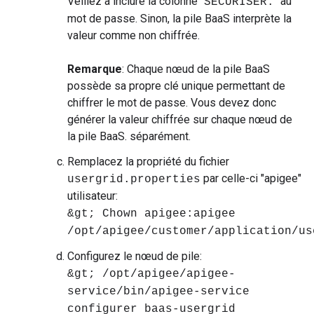
Veillez à inclure la colonne "
" au
SÉCURISER:
mot de passe. Sinon, la pile BaaS interprète la
valeur comme non chiffrée.
Remarque
: Chaque nœud de la pile BaaS
possède sa propre clé unique permettant de
chiffrer le mot de passe. Vous devez donc
générer la valeur chiffrée sur chaque nœud de
la pile BaaS. séparément.
Remplacez la propriété du fichier
par celle-ci "apigee"
usergrid.properties
utilisateur:
&gt; Chown apigee:apigee
/opt/apigee/customer/application/us
Configurez le nœud de pile:
&gt; /opt/apigee/apigee-
service/bin/apigee-service
configurer baas-usergrid