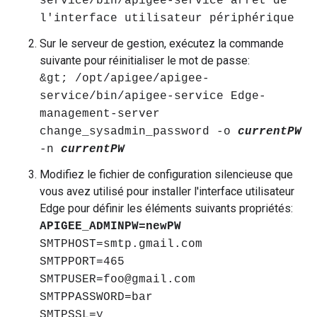
service/bin/apigee-service arrêt de
l'interface utilisateur périphérique
Sur le serveur de gestion, exécutez la commande
suivante pour réinitialiser le mot de passe:
&gt; /opt/apigee/apigee-
service/bin/apigee-service Edge-
management-server
change_sysadmin_password -o
currentPW
-n
currentPW
Modifiez le fichier de configuration silencieuse que
vous avez utilisé pour installer l'interface utilisateur
Edge pour définir les éléments suivants propriétés:
APIGEE_ADMINPW=newPW
SMTPHOST=smtp.gmail.com
SMTPPORT=465
SMTPUSER=foo@gmail.com
SMTPPASSWORD=bar
SMTPSSL=y