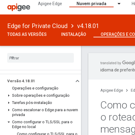
Apigee Edge
Nuvem privada
H
Edge for Private Cloud
v4.18.01
TODAS AS VERSÕES
INSTALAÇÃO
OPERAÇÕES E C
idioma de preferê
Versão 4
.
18
.
01
Operações e configuração
Apigee Edge
Ed
Sobre operações e configuração
Como co
Tarefas pós-instalação
Como escalonar o Edge para a nuvem
o rotea
privada
Como configurar o TLS
/
SSL para o
mensag
Edge no local
Como configurar o TLS
/
SSL para o