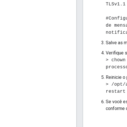
TLSv1.1
#Config
de mens
notific
Salve as 
Verifique 
> chown
process
Reinicie 
> /opt/
restart
Se você es
conforme 