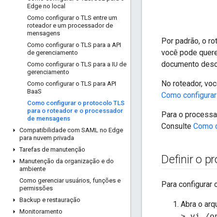
Edge no local
Como configurar o TLS entre um
roteador e um processador de
mensagens
Por padrão, o r
Como configurar o TLS para a API
você pode quere
de gerenciamento
documento descr
Como configurar o TLS para a IU de
gerenciamento
No roteador, voc
Como configurar o TLS para API
Baa
S
Como configurar
Como configurar o protocolo TLS
para o roteador e o processador
Para o processad
de mensagens
Consulte
Como c
Compatibilidade com SAML no Edge
para nuvem privada
Tarefas de manutenção
Definir o p
Manutenção da organização e do
ambiente
Como gerenciar usuários
,
funções e
Para configurar 
permissões
Backup e restauração
Abra o arq
Monitoramento