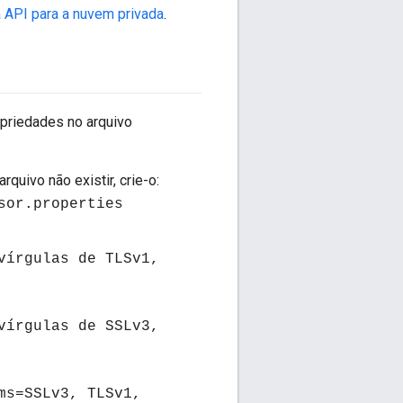
 API para a nuvem privada
.
opriedades no arquivo
rquivo não existir, crie-o:
sor.properties
vírgulas de TLSv1,
vírgulas de SSLv3,
ms=SSLv3, TLSv1,