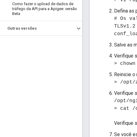
> vi /o
Como fazer o upload de dados de
tráfego da API para a Apigee: versão
Defina as 
Beta
# Os va
TLSv1.2
Outras versões
conf_lo
Salve as 
Verifique 
> chown
Reinicie o 
> /opt/
Verifique 
/opt/ng
> cat /
Verifique 
Se você es