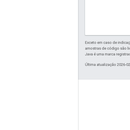
Exceto em caso de indicaç
amostras de código são l
Java é uma marca registrad
Última atualização 2026-0
Sobre a Apigee
We're part of Google
Eventos
Parceiros
e-books e webcasts