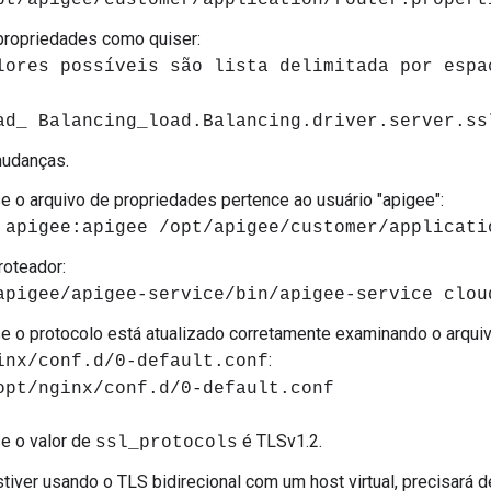
pt/apigee/customer/application/router.propert
propriedades como quiser:
lores possíveis são lista delimitada por espa
ad_ Balancing_load.Balancing.driver.server.ss
mudanças.
se o arquivo de propriedades pertence ao usuário "apigee":
 apigee:apigee /opt/apigee/customer/applicati
roteador:
apigee/apigee-service/bin/apigee-service clou
se o protocolo está atualizado corretamente examinando o arqui
:
inx/conf.d/0-default.conf
opt/nginx/conf.d/0-default.conf
se o valor de
é TLSv1.2.
ssl_protocols
tiver usando o TLS bidirecional com um host virtual, precisará 