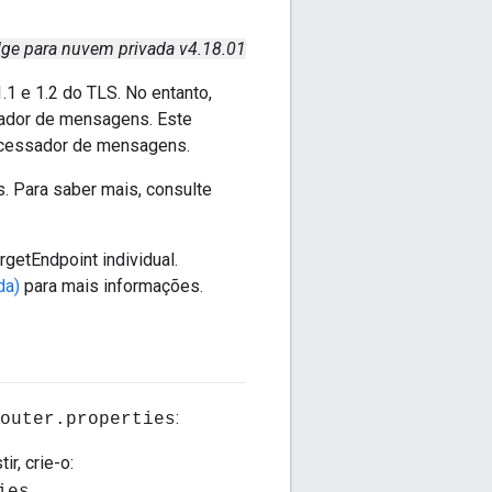
ge para nuvem privada v4.18.01
1 e 1.2 do TLS. No entanto,
sador de mensagens. Este
rocessador de mensagens.
s. Para saber mais, consulte
getEndpoint individual.
da)
para mais informações.
:
outer.properties
r, crie-o: