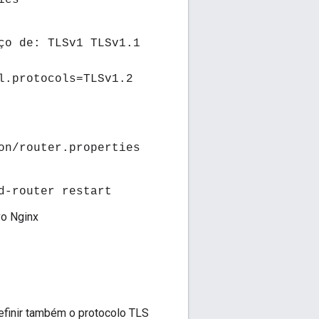
ies
ço de: TLSv1 TLSv1.1
l.protocols=TLSv1.2
on/router.properties
d-router restart
vo Nginx
definir também o protocolo TLS