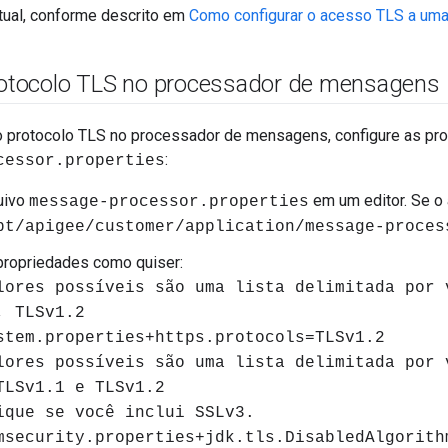
rtual, conforme descrito em
Como configurar o acesso TLS a uma
protocolo TLS no processador de mensagens
 o protocolo TLS no processador de mensagens, configure as pr
:
cessor.properties
uivo
em um editor. Se o a
message-processor.properties
pt/apigee/customer/application/message-proces
propriedades como quiser:
lores possíveis são uma lista delimitada por 
, TLSv1.2
stem.properties+https.protocols=TLSv1.2
lores possíveis são uma lista delimitada por 
TLSv1.1 e TLSv1.2
ique se você inclui SSLv3.
msecurity.properties+jdk.tls.DisabledAlgorith