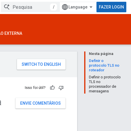
/
FAZER LOGIN
ÃO EXTERNA
Nesta página
Definir o
protocolo TLS no
roteador
Definir o protocolo
TLS no
processador de
Isso foi útil?
mensagens
a
ENVIE COMENTÁRIOS