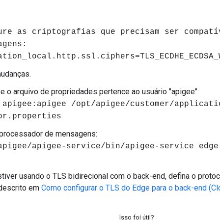
ure as criptografias que precisam ser compatí
agens:
ation_local.http.ssl.ciphers=TLS_ECDHE_ECDSA_
mudanças.
se o arquivo de propriedades pertence ao usuário "apigee":
 apigee:apigee /opt/apigee/customer/applicati
or.properties
o processador de mensagens:
apigee/apigee-service/bin/apigee-service edge
tiver usando o TLS bidirecional com o back-end, defina o protoco
descrito em
Como configurar o TLS do Edge para o back-end (Cl
Isso foi útil?