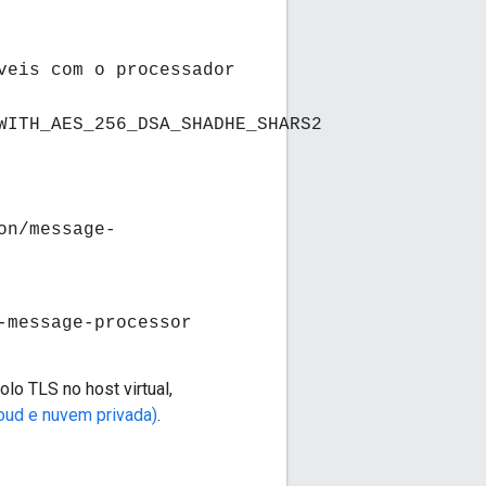
veis com o processador
WITH_AES_256_DSA_SHADHE_SHARS2
on/message-
-message-processor
lo TLS no host virtual,
oud e nuvem privada)
.