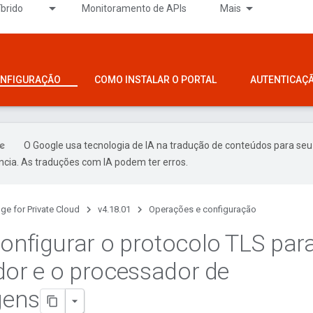
íbrido
Monitoramento de APIs
Mais
ONFIGURAÇÃO
COMO INSTALAR O PORTAL
AUTENTICAÇ
O Google usa tecnologia de IA na tradução de conteúdos para seu
ncia. As traduções com IA podem ter erros.
ge for Private Cloud
v4.18.01
Operações e configuração
nfigurar o protocolo TLS par
dor e o processador de
ens