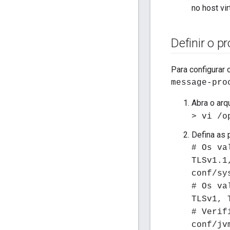
no host vi
Definir o 
Para configurar
message-pro
Abra o arq
> vi /o
Defina as 
# Os va
TLSv1.1
conf/sy
# Os va
TLSv1, 
# Verif
conf/jv