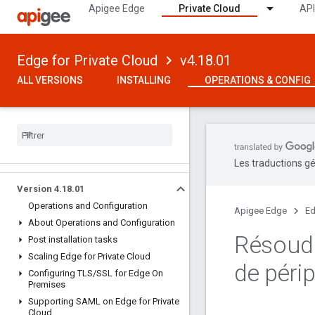
Apigee Edge
Private Cloud
API
Edge for Private Cloud
v4.18.01
ALL VERSIONS
INSTALLING
OPERATIONS & CONFIG
Les traductions gé
Version 4
.
18
.
01
Operations and Configuration
Apigee Edge
Ed
About Operations and Configuration
Résoudr
Post installation tasks
Scaling Edge for Private Cloud
de périp
Configuring TLS
/
SSL for Edge On
Premises
Supporting SAML on Edge for Private
Cloud