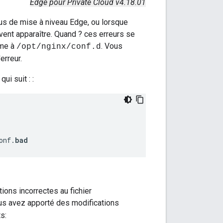
Edge pour Private Cloud v4.18.01
sus de mise à niveau Edge, ou lorsque
vent apparaître. Quand ? ces erreurs se
ème à
. Vous
/opt/nginx/conf.d
erreur.
ui suit : :
onf.
bad
ons incorrectes au fichier
us avez apporté des modifications
s: