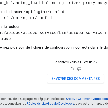
ad_balancing_load.balancing.driver.proxy.busy
on du dossier
:
/opt/nginx/conf.d
 -rf /opt/nginx/conf.d
 le routeur:
pt/apigee/apigee-service/bin/apigee-service r
rique
vriez plus voir de fichiers de configuration incorrects dans le d
Ce contenu vous a-t-il été utile ?
ENVOYER DES COMMENTAIRES
le contenu de cette page est régi par une licence
Creative Commons Attribution
 plus, consultez les
Règles du site Google Developers
. Java est une marque dé