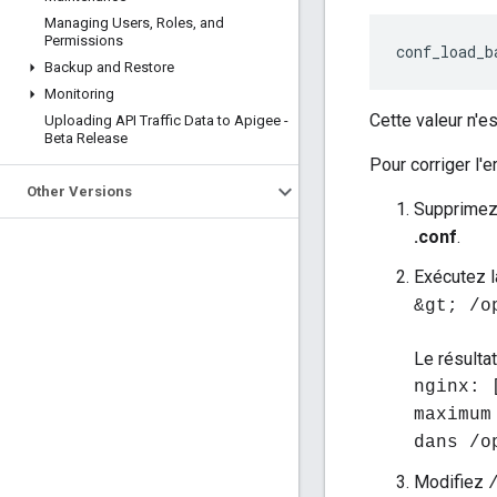
Managing Users
,
Roles
,
and
Permissions
conf_load_b
Backup and Restore
Monitoring
Cette valeur n'e
Uploading API Traffic Data to Apigee -
Beta Release
Pour corriger l'
Other Versions
Supprimez 
.conf
.
Exécutez 
&gt; /o
Le résulta
nginx: 
maximum
dans /o
Modifiez