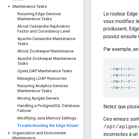
Maintenance Tasks
Le routeur Edge 
Recurring Edge Services
Maintenance Tasks
vous modifiez la
About Cassandra Replication
produisent, Edge
Factor and Consistency Level
pouvez ensuite ut
Apache Cassandra Maintenance
Tasks
Par exemple, en 
About Zoo
Keeper Maintenance
Apache Zookeeper Maintenance
Tasks
-rw-r--r-- 
Open
LDAP Maintenance Tasks
-rw-r--r-- 
Managing LDAP Resources
-rw-r--r-- 
Recurring Analytics Services
-rw-r--r-- 
Maintenance Tasks
Moving Apigee Servers
Handling a Postgres
SQL Database
Notez que plusie
Failover
Modifying Java Memory Settings
Ces erreurs sont
Troubleshooting the Edge Router
/opt/apigee
Organization and Environment
incorrectes à un
Maintenance