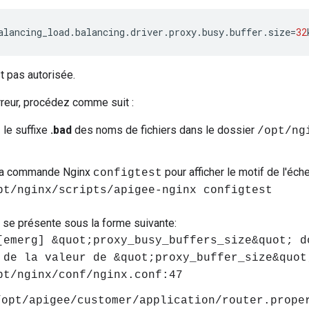
alancing_load
.
balancing
.
driver
.
proxy
.
busy
.
buffer
.
size
=
32
st pas autorisée.
erreur, procédez comme suit :
le suffixe
.bad
des noms de fichiers dans le dossier
/opt/ng
la commande Nginx
pour afficher le motif de l'éche
configtest
pt/nginx/scripts/apigee-nginx configtest
t se présente sous la forme suivante:
[emerg] &quot;proxy_busy_buffers_size&quot; d
 de la valeur de &quot;proxy_buffer_size&quot
pt/nginx/conf/nginx.conf:47
/opt/apigee/customer/application/router.prope