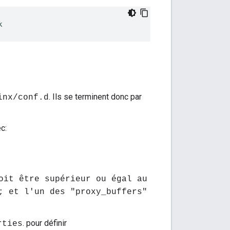
k
. Ils se terminent donc par
inx/conf.d
c:
oit être supérieur ou égal au
; et l'un des "proxy_buffers"
. pour définir
rties