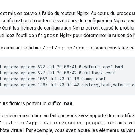
est mis en œuvre à l'aide du routeur Nginx. Au cours du proces
 configuration du routeur, des erreurs de configuration Nginx peu
 écrit les fichiers de configuration Nginx qui ont causé le probl
ilisez l'outil
Nginx pour déterminer la raison de l'
configtest
examinant le fichier
, vous constatez ce q
/opt/nginx/conf.d
1 apigee apigee 522 Jul 20 08:41 0-default.conf.
bad 
1 apigee apigee 577 Jul 20 08:42 0-fallback.conf 

1 apigee apigee 1062 Jul 20 08:18 0-map.conf 

1 apigee apigee 1887 Jul 20 08:42 custorg_test_default.c
urs fichiers portent le suffixe
.bad
.
 généralement dues au fait que vous avez apporté des modificati
ou si vo
/customer/application/router.properties
 hôte virtuel. Par exemple, vous avez ajouté les éléments suivant