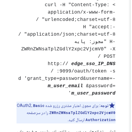
> curl -H "Content-Type:
application/x-www-form-
urlencoded;charset=utf-8" /
-H "accept:
application/json;charset=utf-8" /
-H "مجوز: پایه
ZWRnZWNsaTplZGdlY2xpc2VjcmV0" -X
POST /
http://
edge_sso_IP_DNS
:9099/oauth/token -s /
-d 'grant_type=password&username=
m_user_email
&password=
'
m_user_password
توجه:
برای مجوز، اعتبار مشتری رزرو شده OAuth2،
Basic
ZWRnZWNsaTplZGdlY2xpc2VjcmV0
را در سرصفحه
Authorization
ارسال کنید.
تماس، نشانه‌های دسترسی و تازه‌سازی را روی صفحه چاپ