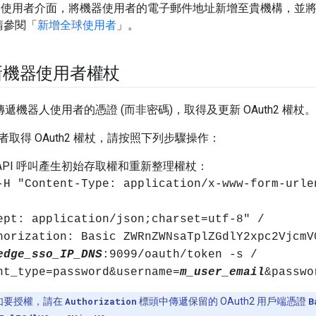
ge 使用者介面，將機器使用者的電子郵件地址新增至貴機構，並
請參閱「
新增全球使用者
」。
新機器使用者權杖
PI 傳遞機器人使用者的憑證 (而非密碼)，取得及更新 OAuth2 權杖。
取得 OAuth2 權杖，請按照下列步驟操作：
API 呼叫產生初始存取權和重新整理權杖：
-H "Content-Type: application/x-www-form-urle
ept: application/json;charset=utf-8" /
horization: Basic ZWRnZWNsaTplZGdlY2xpc2VjcmV
edge_sso_IP_DNS
:9099/oauth/token -s /
nt_type=password&username=
m_user_email
&passwo
如要授權，請在
Authorization
標頭中傳遞保留的 OAuth2 用戶端憑證
B