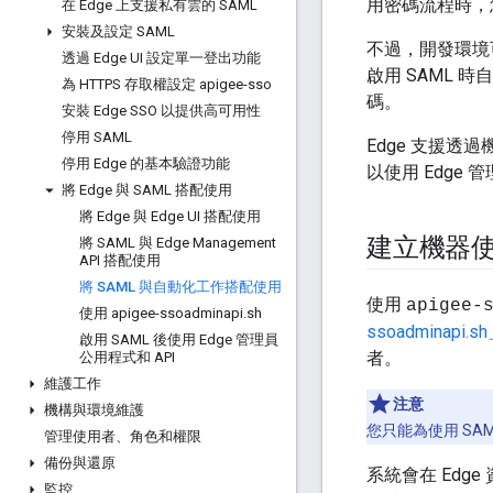
用密碼流程時，您
在 Edge 上支援私有雲的 SAML
安裝及設定 SAML
不過，開發環境
透過 Edge UI 設定單一登出功能
啟用 SAML 
為 HTTPS 存取權設定 apigee-sso
碼。
安裝 Edge SSO 以提供高可用性
停用 SAML
Edge 支援透
停用 Edge 的基本驗證功能
以使用 Edge 
將 Edge 與 SAML 搭配使用
將 Edge 與 Edge UI 搭配使用
建立機器
將 SAML 與 Edge Management
API 搭配使用
將 SAML 與自動化工作搭配使用
使用
apigee-
使用 apigee-ssoadminapi
.
sh
ssoadminapi.sh
啟用 SAML 後使用 Edge 管理員
者。
公用程式和 API
維護工作
注意
機構與環境維護
您只能為使用 SA
管理使用者、角色和權限
備份與還原
系統會在 Edg
監控