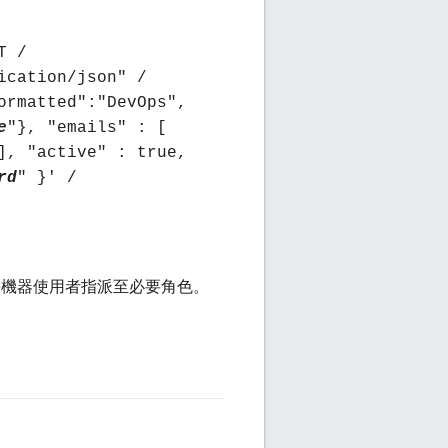
：
T /
ication/json" /
ormatted":"DevOps",
e
"}, "emails" : [
], "active" : true,
rd
" }' /
將機器使用者指派至必要角色。