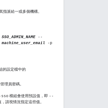
其指派給一或多個機構。
n
SSO_ADMIN_NAME
--
u
machine_user_email
-p
模組的設定檔中的
管理員密碼。
模組會使用預設值，即
-sso
--
設值，請視情況指定這些值。