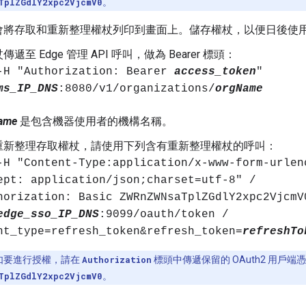
TplZGdlY2xpc2VjcmV0
。
會將存取和重新整理權杖列印到畫面上。儲存權杖，以便日後使
遞至 Edge 管理 API 呼叫，做為 Bearer 標頭：
-H "Authorization: Bearer
access_token
"
ms_IP_DNS
:8080/v1/organizations/
orgName
ame
是包含機器使用者的機構名稱。
重新整理存取權杖，請使用下列含有重新整理權杖的呼叫：
-H "Content-Type:application/x-www-form-urlen
ept: application/json;charset=utf-8" /
horization: Basic ZWRnZWNsaTplZGdlY2xpc2VjcmV
edge_sso_IP_DNS
:9099/oauth/token /
nt_type=refresh_token&refresh_token=
refreshTo
如要進行授權，請在
Authorization
標頭中傳遞保留的 OAuth2 用戶端
TplZGdlY2xpc2VjcmV0
。