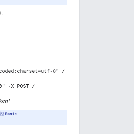
用。
coded;charset=utf-8" /
0" -X POST /
ken
'
憑證
Basic