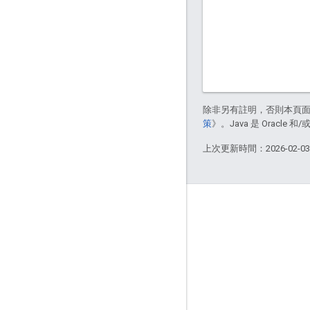
除非另有註明，否則本頁
策
》。Java 是 Oracl
上次更新時間：2026-02-0
關於 Apigee
We're part of Google
活動
合作夥伴
電子書與網路廣播